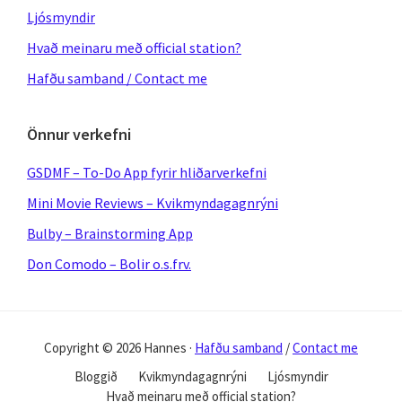
Ljósmyndir
Hvað meinaru með official station?
Hafðu samband / Contact me
Önnur verkefni
GSDMF – To-Do App fyrir hliðarverkefni
Mini Movie Reviews – Kvikmyndagagnrýni
Bulby – Brainstorming App
Don Comodo – Bolir o.s.frv.
Copyright © 2026 Hannes ·
Hafðu samband
/
Contact me
Bloggið
Kvikmyndagagnrýni
Ljósmyndir
Hvað meinaru með official station?