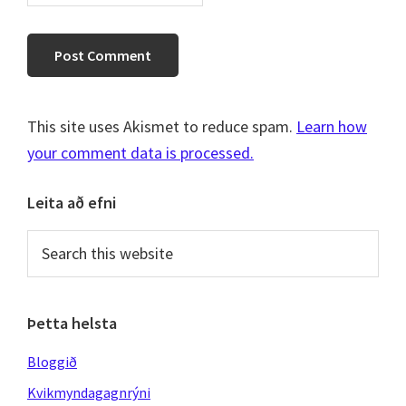
This site uses Akismet to reduce spam.
Learn how
your comment data is processed.
Primary
Leita að efni
Sidebar
Search
this
website
Þetta helsta
Bloggið
Kvikmyndagagnrýni