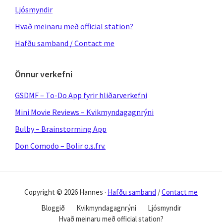
Ljósmyndir
Hvað meinaru með official station?
Hafðu samband / Contact me
Önnur verkefni
GSDMF – To-Do App fyrir hliðarverkefni
Mini Movie Reviews – Kvikmyndagagnrýni
Bulby – Brainstorming App
Don Comodo – Bolir o.s.frv.
Copyright © 2026 Hannes ·
Hafðu samband
/
Contact me
Bloggið
Kvikmyndagagnrýni
Ljósmyndir
Hvað meinaru með official station?