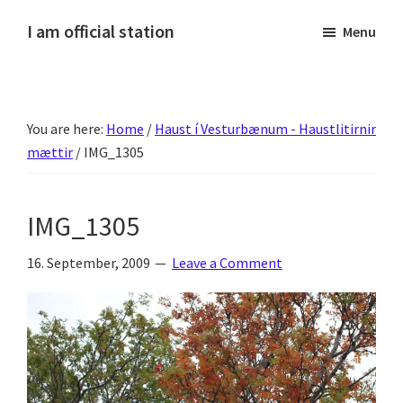
Skip
Skip
Skip
Skip
I am official station
Menu
to
to
to
to
Ljósmyndir,
primary
main
primary
footer
kvikmyndagagnrýni,
navigation
content
sidebar
ferðasögur,
You are here:
Home
/
Haust í Vesturbænum - Haustlitirnir
fréttir
mættir
/
IMG_1305
af
Hannesi
og
IMG_1305
annað
skemmtilegt
16. September, 2009
Leave a Comment
:)