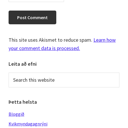
This site uses Akismet to reduce spam.
Learn how
your comment data is processed.
Primary
Leita að efni
Sidebar
Search
this
website
Þetta helsta
Bloggið
Kvikmyndagagnrýni