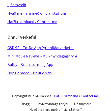
Ljósmyndir
Hvað meinaru með official station?
Hafðu samband / Contact me
Önnur verkefni
GSDMF – To-Do App fyrir hliðarverkefni
Mini Movie Reviews – Kvikmyndagagnrýni
Bulby – Brainstorming App
Don Comodo – Bolir o.s.frv.
Copyright © 2026 Hannes ·
Hafðu samband
/
Contact me
Bloggið
Kvikmyndagagnrýni
Ljósmyndir
Hvað meinaru með official station?