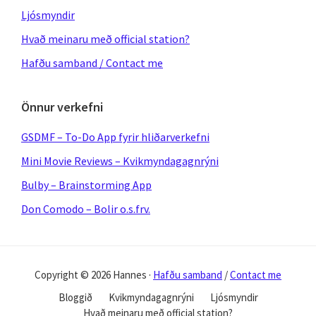
Ljósmyndir
Hvað meinaru með official station?
Hafðu samband / Contact me
Önnur verkefni
GSDMF – To-Do App fyrir hliðarverkefni
Mini Movie Reviews – Kvikmyndagagnrýni
Bulby – Brainstorming App
Don Comodo – Bolir o.s.frv.
Copyright © 2026 Hannes ·
Hafðu samband
/
Contact me
Bloggið
Kvikmyndagagnrýni
Ljósmyndir
Hvað meinaru með official station?