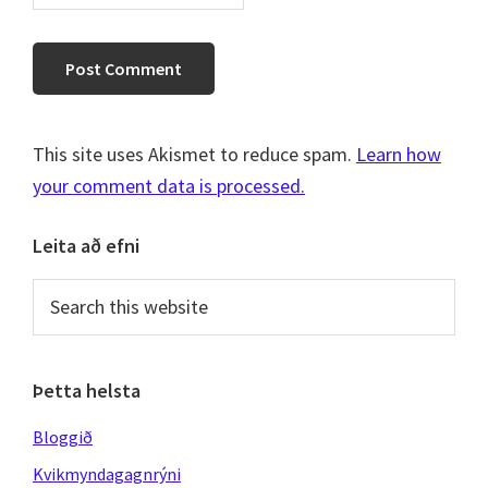
This site uses Akismet to reduce spam.
Learn how
your comment data is processed.
Primary
Leita að efni
Sidebar
Search
this
website
Þetta helsta
Bloggið
Kvikmyndagagnrýni