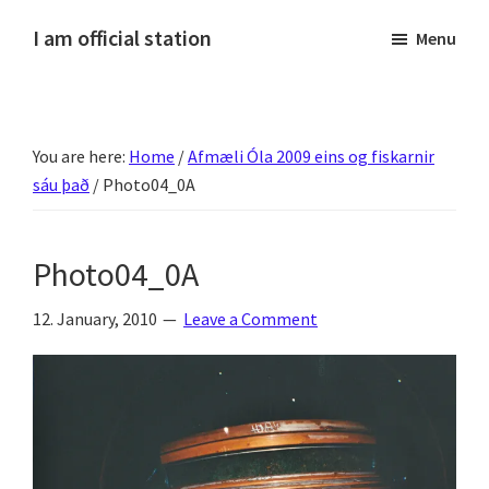
Skip
Skip
Skip
Skip
I am official station
Menu
to
to
to
to
Ljósmyndir,
primary
main
primary
footer
kvikmyndagagnrýni,
navigation
content
sidebar
ferðasögur,
You are here:
Home
/
Afmæli Óla 2009 eins og fiskarnir
fréttir
sáu það
/
Photo04_0A
af
Hannesi
og
Photo04_0A
annað
skemmtilegt
12. January, 2010
Leave a Comment
:)