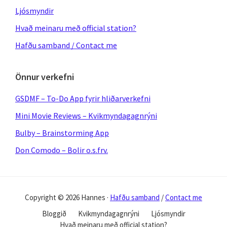
Ljósmyndir
Hvað meinaru með official station?
Hafðu samband / Contact me
Önnur verkefni
GSDMF – To-Do App fyrir hliðarverkefni
Mini Movie Reviews – Kvikmyndagagnrýni
Bulby – Brainstorming App
Don Comodo – Bolir o.s.frv.
Copyright © 2026 Hannes ·
Hafðu samband
/
Contact me
Bloggið
Kvikmyndagagnrýni
Ljósmyndir
Hvað meinaru með official station?