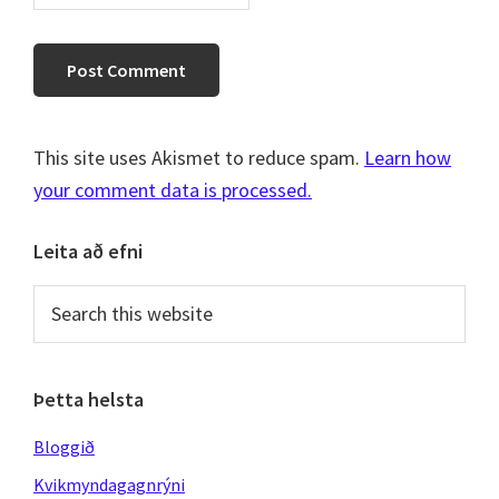
This site uses Akismet to reduce spam.
Learn how
your comment data is processed.
Primary
Leita að efni
Sidebar
Search
this
website
Þetta helsta
Bloggið
Kvikmyndagagnrýni