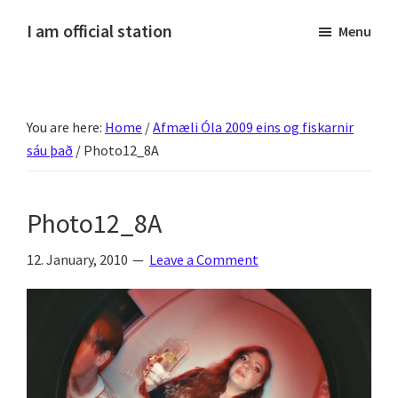
Skip
Skip
Skip
Skip
I am official station
Menu
to
to
to
to
Ljósmyndir,
primary
main
primary
footer
kvikmyndagagnrýni,
navigation
content
sidebar
ferðasögur,
You are here:
Home
/
Afmæli Óla 2009 eins og fiskarnir
fréttir
sáu það
/
Photo12_8A
af
Hannesi
og
Photo12_8A
annað
skemmtilegt
12. January, 2010
Leave a Comment
:)