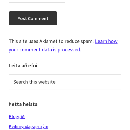
This site uses Akismet to reduce spam.
Learn how
your comment data is processed.
Primary
Leita að efni
Sidebar
Search
this
website
Þetta helsta
Bloggið
Kvikmyndagagnrýni