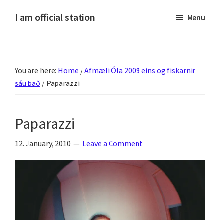
Skip
Skip
Skip
Skip
I am official station
Menu
to
to
to
to
Ljósmyndir,
primary
main
primary
footer
kvikmyndagagnrýni,
navigation
content
sidebar
ferðasögur,
You are here:
Home
/
Afmæli Óla 2009 eins og fiskarnir
fréttir
sáu það
/
Paparazzi
af
Hannesi
og
Paparazzi
annað
skemmtilegt
12. January, 2010
Leave a Comment
:)