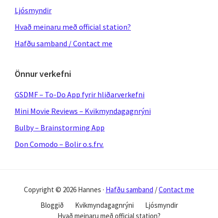
Ljósmyndir
Hvað meinaru með official station?
Hafðu samband / Contact me
Önnur verkefni
GSDMF – To-Do App fyrir hliðarverkefni
Mini Movie Reviews – Kvikmyndagagnrýni
Bulby – Brainstorming App
Don Comodo – Bolir o.s.frv.
Copyright © 2026 Hannes ·
Hafðu samband
/
Contact me
Bloggið
Kvikmyndagagnrýni
Ljósmyndir
Hvað meinaru með official station?