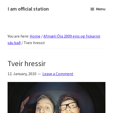
Skip
Skip
Skip
Skip
I am official station
Menu
to
to
to
to
Ljósmyndir,
primary
main
primary
footer
kvikmyndagagnrýni,
navigation
content
sidebar
ferðasögur,
You are here:
Home
/
Afmæli Óla 2009 eins og fiskarnir
fréttir
sáu það
/
Tveir hressir
af
Hannesi
og
Tveir hressir
annað
skemmtilegt
12. January, 2010
Leave a Comment
:)