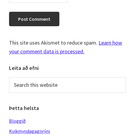
This site uses Akismet to reduce spam.
Learn how
your comment data is processed.
Primary
Leita að efni
Sidebar
Search
this
website
Þetta helsta
Bloggið
Kvikmyndagagnrýni