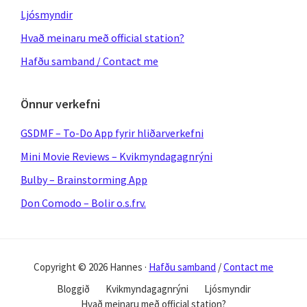
Ljósmyndir
Hvað meinaru með official station?
Hafðu samband / Contact me
Önnur verkefni
GSDMF – To-Do App fyrir hliðarverkefni
Mini Movie Reviews – Kvikmyndagagnrýni
Bulby – Brainstorming App
Don Comodo – Bolir o.s.frv.
Copyright © 2026 Hannes ·
Hafðu samband
/
Contact me
Bloggið
Kvikmyndagagnrýni
Ljósmyndir
Hvað meinaru með official station?