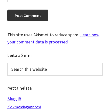
This site uses Akismet to reduce spam.
Learn how
your comment data is processed.
Primary
Leita að efni
Sidebar
Search
this
website
Þetta helsta
Bloggið
Kvikmyndagagnrýni