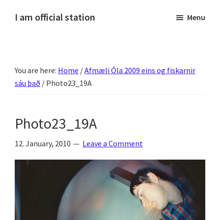
Skip
Skip
Skip
Skip
I am official station
Menu
to
to
to
to
Ljósmyndir,
primary
main
primary
footer
kvikmyndagagnrýni,
navigation
content
sidebar
ferðasögur,
You are here:
Home
/
Afmæli Óla 2009 eins og fiskarnir
fréttir
sáu það
/
Photo23_19A
af
Hannesi
og
Photo23_19A
annað
skemmtilegt
12. January, 2010
Leave a Comment
:)