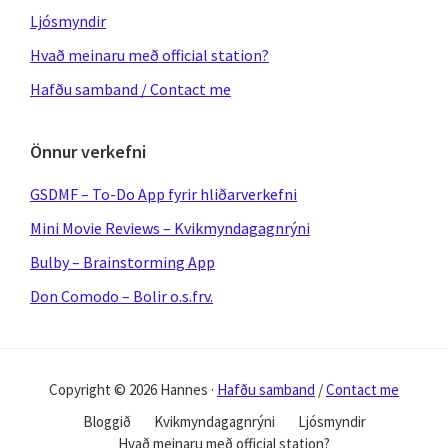
Ljósmyndir
Hvað meinaru með official station?
Hafðu samband / Contact me
Önnur verkefni
GSDMF – To-Do App fyrir hliðarverkefni
Mini Movie Reviews – Kvikmyndagagnrýni
Bulby – Brainstorming App
Don Comodo – Bolir o.s.frv.
Copyright © 2026 Hannes ·
Hafðu samband
/
Contact me
Bloggið
Kvikmyndagagnrýni
Ljósmyndir
Hvað meinaru með official station?