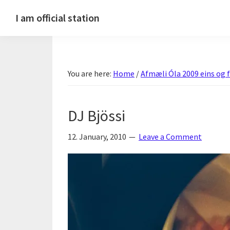
Skip
Skip
Skip
Skip
I am official station
to
to
to
to
Ljósmyndir,
primary
main
primary
footer
kvikmyndagagnrýni,
navigation
content
sidebar
ferðasögur,
You are here:
Home
/
Afmæli Óla 2009 eins og f
fréttir
af
Hannesi
DJ Bjössi
og
annað
12. January, 2010
Leave a Comment
skemmtilegt
:)