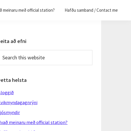
 meinaru með official station?
Hafðu samband / Contact me
Primary
eita að efni
Sidebar
earch
his
ebsite
Þetta helsta
loggið
vikmyndagagnrýni
jósmyndir
vað meinaru með official station?