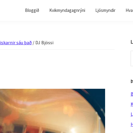
Bloggið
Kvikmyndagagnrýni
Ljósmyndir
Hvað
L
iskarnir sáu það
/
DJ Bjössi
S
t
w
B
K
L
H