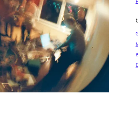
H
G
M
B
D