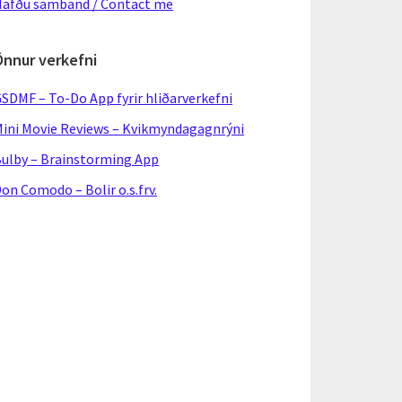
afðu samband / Contact me
Önnur verkefni
SDMF – To-Do App fyrir hliðarverkefni
ini Movie Reviews – Kvikmyndagagnrýni
ulby – Brainstorming App
on Comodo – Bolir o.s.frv.