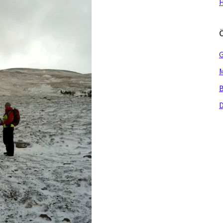
H
G
M
B
D