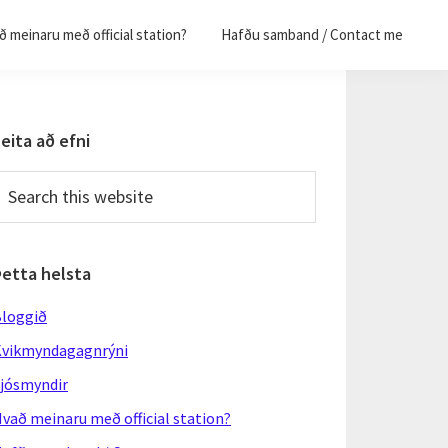
 meinaru með official station?
Hafðu samband / Contact me
Primary
eita að efni
Sidebar
earch
his
ebsite
Þetta helsta
loggið
vikmyndagagnrýni
jósmyndir
vað meinaru með official station?