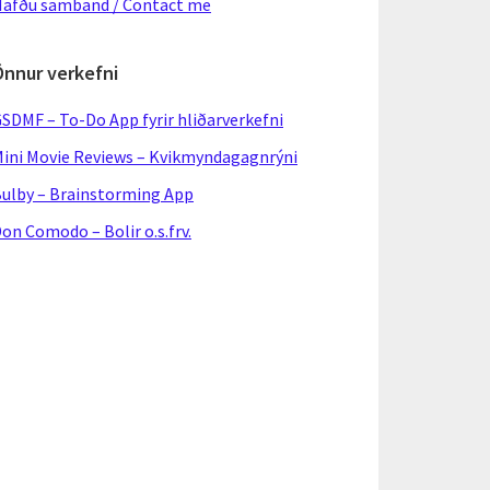
afðu samband / Contact me
Önnur verkefni
SDMF – To-Do App fyrir hliðarverkefni
ini Movie Reviews – Kvikmyndagagnrýni
ulby – Brainstorming App
on Comodo – Bolir o.s.frv.