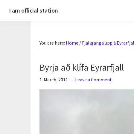
Skip
Skip
Skip
Skip
I am official station
to
to
to
to
Ljósmyndir,
primary
main
primary
footer
kvikmyndagagnrýni,
navigation
content
sidebar
ferðasögur,
You are here:
Home
/
Fjallganga upp á Eyrarfjal
fréttir
af
Hannesi
Byrja að klífa Eyrarfjall
og
annað
1. March, 2011
Leave a Comment
skemmtilegt
:)