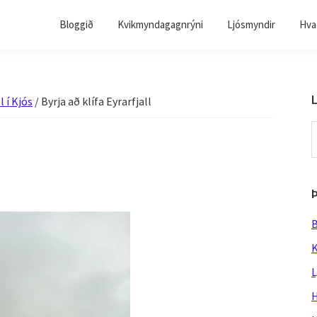
Bloggið
Kvikmyndagagnrýni
Ljósmyndir
Hvað
L
l í Kjós
/
Byrja að klífa Eyrarfjall
S
t
w
B
K
L
H