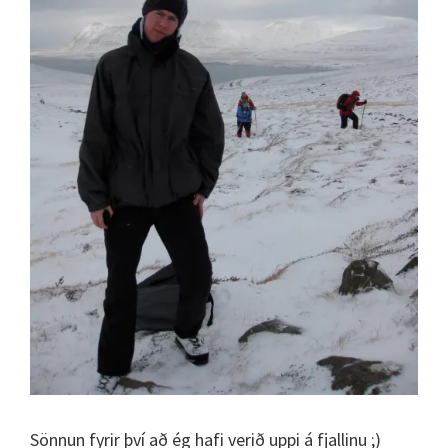
Sönnun fyrir því að ég hafi verið uppi á fjallinu ;)