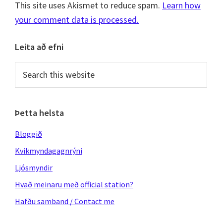
This site uses Akismet to reduce spam.
Learn how
your comment data is processed.
Primary
Leita að efni
Sidebar
Search
this
website
Þetta helsta
Bloggið
Kvikmyndagagnrýni
Ljósmyndir
Hvað meinaru með official station?
Hafðu samband / Contact me