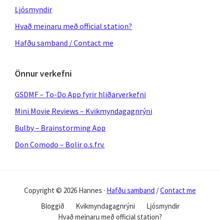
Ljósmyndir
Hvað meinaru með official station?
Hafðu samband / Contact me
Önnur verkefni
GSDMF – To-Do App fyrir hliðarverkefni
Mini Movie Reviews – Kvikmyndagagnrýni
Bulby – Brainstorming App
Don Comodo – Bolir o.s.frv.
Copyright © 2026 Hannes ·
Hafðu samband
/
Contact me
Bloggið
Kvikmyndagagnrýni
Ljósmyndir
Hvað meinaru með official station?