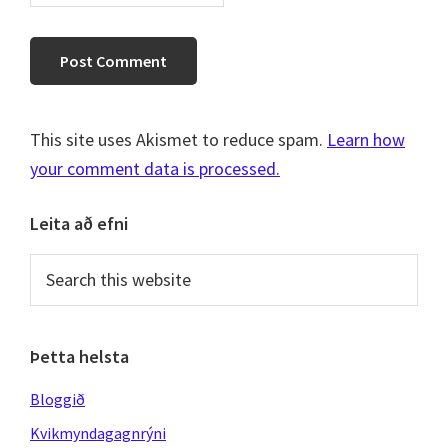
This site uses Akismet to reduce spam.
Learn how
your comment data is processed.
Primary
Leita að efni
Sidebar
Search
this
website
Þetta helsta
Bloggið
Kvikmyndagagnrýni