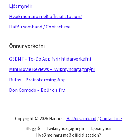
Ljósmyndir
Hvað meinaru með official station?
Hafðu samband / Contact me
Önnur verkefni
GSDMF – To-Do App fyrir hliðarverkefni
Mini Movie Reviews – Kvikmyndagagnrýni
Bulby – Brainstorming App
Don Comodo – Bolir o.s.frv.
Copyright © 2026 Hannes ·
Hafðu samband
/
Contact me
Bloggið
Kvikmyndagagnrýni
Ljósmyndir
Hvað meinaru með official station?