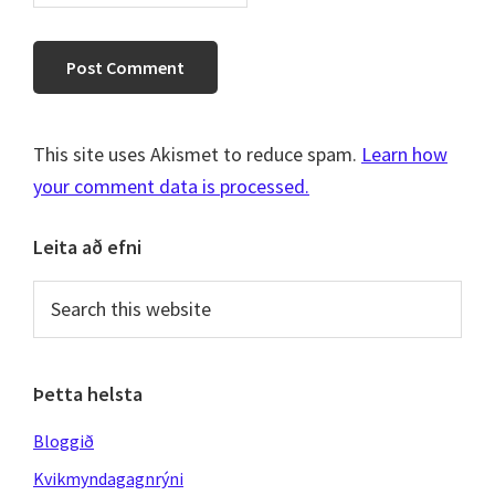
This site uses Akismet to reduce spam.
Learn how
your comment data is processed.
Primary
Leita að efni
Sidebar
Search
this
website
Þetta helsta
Bloggið
Kvikmyndagagnrýni