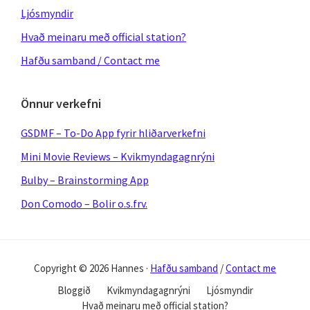
Ljósmyndir
Hvað meinaru með official station?
Hafðu samband / Contact me
Önnur verkefni
GSDMF – To-Do App fyrir hliðarverkefni
Mini Movie Reviews – Kvikmyndagagnrýni
Bulby – Brainstorming App
Don Comodo – Bolir o.s.frv.
Copyright © 2026 Hannes ·
Hafðu samband
/
Contact me
Bloggið
Kvikmyndagagnrýni
Ljósmyndir
Hvað meinaru með official station?