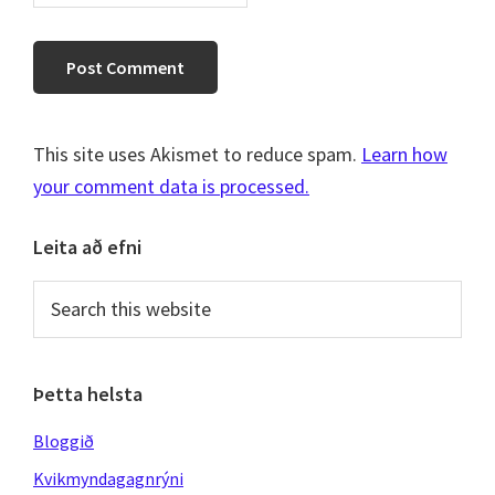
This site uses Akismet to reduce spam.
Learn how
your comment data is processed.
Primary
Leita að efni
Sidebar
Search
this
website
Þetta helsta
Bloggið
Kvikmyndagagnrýni