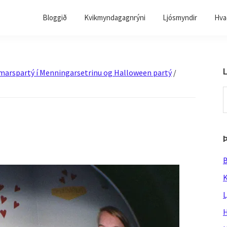
Bloggið
Kvikmyndagagnrýni
Ljósmyndir
Hvað
L
sumarspartý í Menningarsetrinu og Halloween partý
/
S
t
w
B
K
L
H