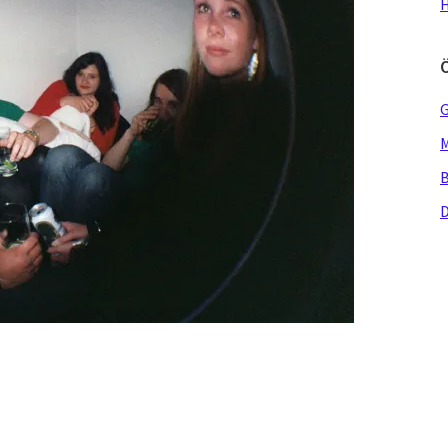
H
G
M
B
D