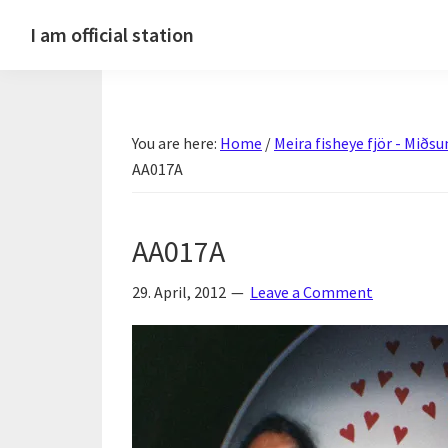
Skip
Skip
Skip
Skip
I am official station
to
to
to
to
Ljósmyndir,
primary
main
primary
footer
kvikmyndagagnrýni,
navigation
content
sidebar
ferðasögur,
You are here:
Home
/
Meira fisheye fjör - Mið
fréttir
AA017A
af
Hannesi
og
AA017A
annað
skemmtilegt
29. April, 2012
Leave a Comment
:)