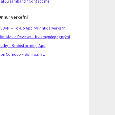
afðu samband / Contact me
Önnur verkefni
SDMF – To-Do App fyrir hliðarverkefni
ini Movie Reviews – Kvikmyndagagnrýni
ulby – Brainstorming App
on Comodo – Bolir o.s.frv.