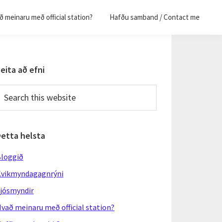
 meinaru með official station?
Hafðu samband / Contact me
Primary
eita að efni
Sidebar
earch
his
ebsite
Þetta helsta
loggið
vikmyndagagnrýni
jósmyndir
vað meinaru með official station?