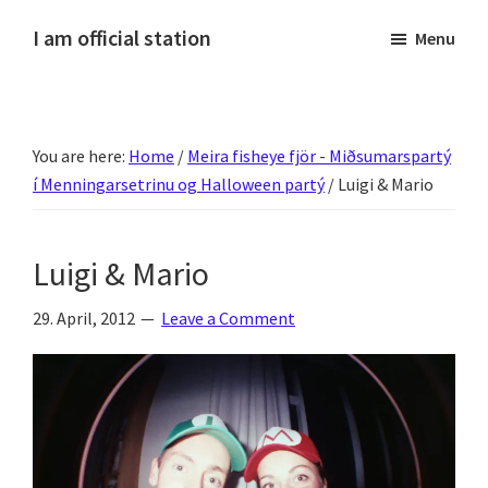
Skip
Skip
Skip
Skip
I am official station
Menu
to
to
to
to
Ljósmyndir,
primary
main
primary
footer
kvikmyndagagnrýni,
navigation
content
sidebar
ferðasögur,
You are here:
Home
/
Meira fisheye fjör - Miðsumarspartý
fréttir
í Menningarsetrinu og Halloween partý
/
Luigi & Mario
af
Hannesi
og
Luigi & Mario
annað
skemmtilegt
29. April, 2012
Leave a Comment
:)