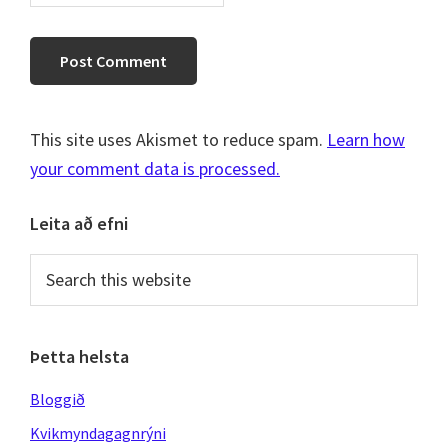
This site uses Akismet to reduce spam.
Learn how
your comment data is processed.
Primary
Leita að efni
Sidebar
Search
this
website
Þetta helsta
Bloggið
Kvikmyndagagnrýni