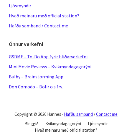
Ljósmyndir
Hvað meinaru með official station?
Hafðu samband / Contact me
Önnur verkefni
GSDMF – To-Do App fyrir hliðarverkefni
Mini Movie Reviews – Kvikmyndagagnrýni
Bulby – Brainstorming App
Don Comodo – Bolir o.s.frv.
Copyright © 2026 Hannes ·
Hafðu samband
/
Contact me
Bloggið
Kvikmyndagagnrýni
Ljósmyndir
Hvað meinaru með official station?