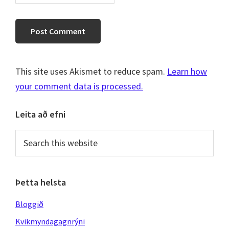
This site uses Akismet to reduce spam.
Learn how
your comment data is processed.
Primary
Leita að efni
Sidebar
Search
this
website
Þetta helsta
Bloggið
Kvikmyndagagnrýni