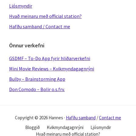
Ljósmyndir
Hvað meinaru með official station?
Hafðu samband / Contact me
Önnur verkefni
GSDMF – To-Do App fyrir hliðarverkefni
Mini Movie Reviews – Kvikmyndagagnrýni
Bulby – Brainstorming App
Don Comodo – Bolir o.s.frv.
Copyright © 2026 Hannes ·
Hafðu samband
/
Contact me
Bloggið
Kvikmyndagagnrýni
Ljósmyndir
Hvað meinaru með official station?