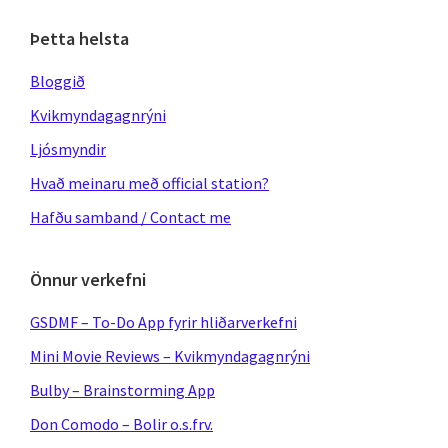
Þetta helsta
Bloggið
Kvikmyndagagnrýni
Ljósmyndir
Hvað meinaru með official station?
Hafðu samband / Contact me
Önnur verkefni
GSDMF – To-Do App fyrir hliðarverkefni
Mini Movie Reviews – Kvikmyndagagnrýni
Bulby – Brainstorming App
Don Comodo – Bolir o.s.frv.