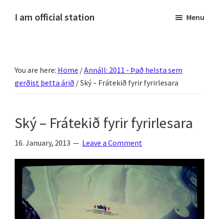
Skip
Skip
Skip
Skip
I am official station
Menu
to
to
to
to
Ljósmyndir,
primary
main
primary
footer
kvikmyndagagnrýni,
navigation
content
sidebar
ferðasögur,
You are here:
Home
/
Annáll: 2011 - Það helsta sem
fréttir
gerðist þetta árið
/
Ský – Frátekið fyrir fyrirlesara
af
Hannesi
og
Ský – Frátekið fyrir fyrirlesara
annað
skemmtilegt
16. January, 2013
Leave a Comment
:)