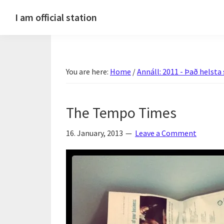
Skip
Skip
Skip
Skip
I am official station
to
to
to
to
Ljósmyndir,
primary
main
primary
footer
kvikmyndagagnrýni,
navigation
content
sidebar
ferðasögur,
You are here:
Home
/
Annáll: 2011 - Það helsta
fréttir
af
Hannesi
The Tempo Times
og
annað
16. January, 2013
Leave a Comment
skemmtilegt
:)