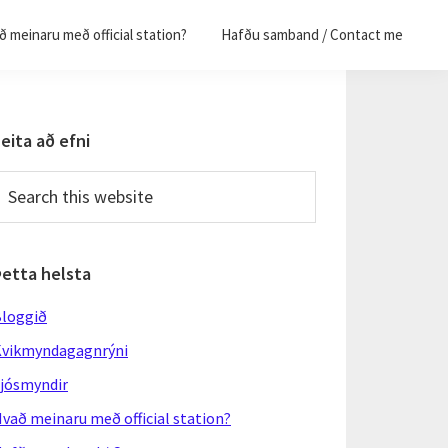
 meinaru með official station?
Hafðu samband / Contact me
Primary
eita að efni
Sidebar
earch
his
ebsite
Þetta helsta
loggið
vikmyndagagnrýni
jósmyndir
vað meinaru með official station?