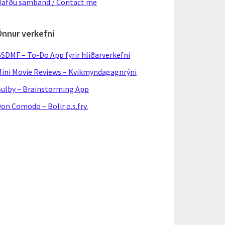
afðu samband / Contact me
Önnur verkefni
SDMF – To-Do App fyrir hliðarverkefni
ini Movie Reviews – Kvikmyndagagnrýni
ulby – Brainstorming App
on Comodo – Bolir o.s.frv.