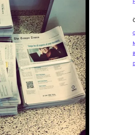
H
G
M
B
D