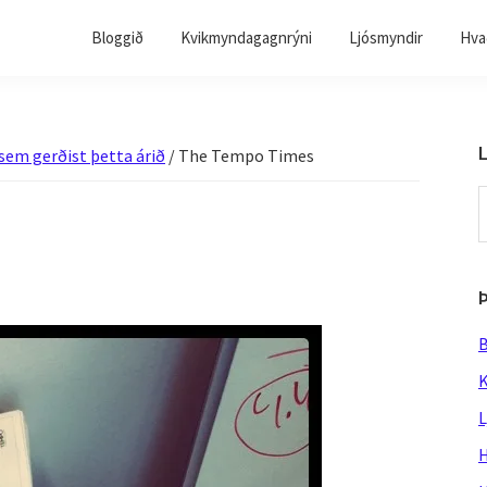
Bloggið
Kvikmyndagagnrýni
Ljósmyndir
Hvað
L
 sem gerðist þetta árið
/
The Tempo Times
S
t
w
B
K
L
H