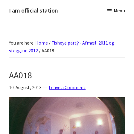
Skip
Skip
Skip
Skip
I am official station
Menu
to
to
to
to
Ljósmyndir,
primary
main
primary
footer
kvikmyndagagnrýni,
navigation
content
sidebar
ferðasögur,
You are here:
Home
/
Fisheye partý - Afmæli 2011 og
fréttir
steggjun 2012
/
AA018
af
Hannesi
og
AA018
annað
skemmtilegt
10. August, 2013
Leave a Comment
:)