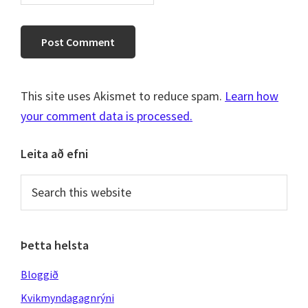
This site uses Akismet to reduce spam.
Learn how
your comment data is processed.
Primary
Leita að efni
Sidebar
Search
this
website
Þetta helsta
Bloggið
Kvikmyndagagnrýni