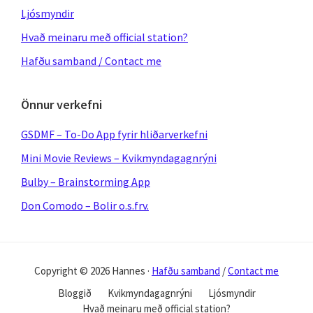
Ljósmyndir
Hvað meinaru með official station?
Hafðu samband / Contact me
Önnur verkefni
GSDMF – To-Do App fyrir hliðarverkefni
Mini Movie Reviews – Kvikmyndagagnrýni
Bulby – Brainstorming App
Don Comodo – Bolir o.s.frv.
Copyright © 2026 Hannes ·
Hafðu samband
/
Contact me
Bloggið
Kvikmyndagagnrýni
Ljósmyndir
Hvað meinaru með official station?