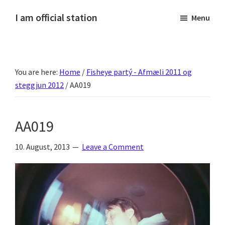
Skip
Skip
Skip
Skip
I am official station
Menu
to
to
to
to
Ljósmyndir,
primary
main
primary
footer
kvikmyndagagnrýni,
navigation
content
sidebar
ferðasögur,
You are here:
Home
/
Fisheye partý - Afmæli 2011 og
fréttir
steggjun 2012
/
AA019
af
Hannesi
og
AA019
annað
skemmtilegt
10. August, 2013
Leave a Comment
:)