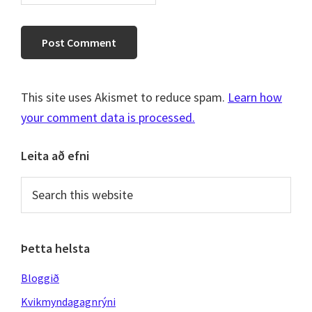
This site uses Akismet to reduce spam.
Learn how
your comment data is processed.
Primary
Leita að efni
Sidebar
Search
this
website
Þetta helsta
Bloggið
Kvikmyndagagnrýni