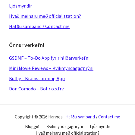
Ljósmyndir
Hvað meinaru með official station?
Hafðu samband / Contact me
Önnur verkefni
GSDMF – To-Do App fyrir hliðarverkefni
Mini Movie Reviews – Kvikmyndagagnrýni
Bulby – Brainstorming App
Don Comodo – Bolir o.s.frv.
Copyright © 2026 Hannes ·
Hafðu samband
/
Contact me
Bloggið
Kvikmyndagagnrýni
Ljósmyndir
Hvað meinaru með official station?