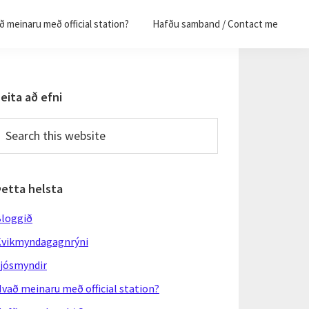
 meinaru með official station?
Hafðu samband / Contact me
Primary
eita að efni
Sidebar
earch
his
ebsite
Þetta helsta
loggið
vikmyndagagnrýni
jósmyndir
vað meinaru með official station?