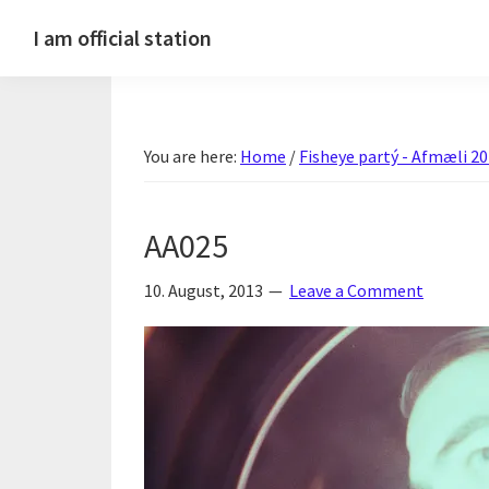
Skip
Skip
Skip
Skip
I am official station
to
to
to
to
Ljósmyndir,
primary
main
primary
footer
kvikmyndagagnrýni,
navigation
content
sidebar
ferðasögur,
You are here:
Home
/
Fisheye partý - Afmæli 2
fréttir
af
Hannesi
AA025
og
annað
10. August, 2013
Leave a Comment
skemmtilegt
:)