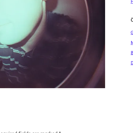
H
G
M
B
D