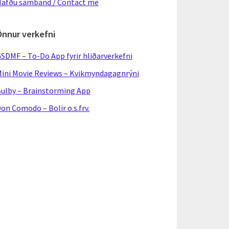
afðu samband / Contact me
Önnur verkefni
SDMF – To-Do App fyrir hliðarverkefni
ini Movie Reviews – Kvikmyndagagnrýni
ulby – Brainstorming App
on Comodo – Bolir o.s.frv.