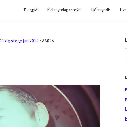
Bloggið
Kvikmyndagagnrýni
Ljósmyndir
Hvað
L
011 og steggjun 2012
/
AA025
S
t
w
B
K
L
H