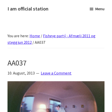
Skip
Skip
Skip
Skip
I am official station
Menu
to
to
to
to
Ljósmyndir,
primary
main
primary
footer
kvikmyndagagnrýni,
navigation
content
sidebar
ferðasögur,
You are here:
Home
/
Fisheye partý - Afmæli 2011 og
fréttir
steggjun 2012
/
AA037
af
Hannesi
og
AA037
annað
skemmtilegt
10. August, 2013
Leave a Comment
:)