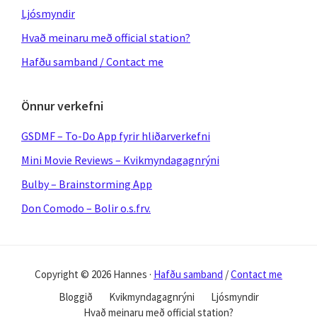
Ljósmyndir
Hvað meinaru með official station?
Hafðu samband / Contact me
Önnur verkefni
GSDMF – To-Do App fyrir hliðarverkefni
Mini Movie Reviews – Kvikmyndagagnrýni
Bulby – Brainstorming App
Don Comodo – Bolir o.s.frv.
Copyright © 2026 Hannes ·
Hafðu samband
/
Contact me
Bloggið
Kvikmyndagagnrýni
Ljósmyndir
Hvað meinaru með official station?