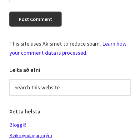
This site uses Akismet to reduce spam.
Learn how
your comment data is processed.
Primary
Leita að efni
Sidebar
Search
this
website
Þetta helsta
Bloggið
Kvikmyndagagnrýni