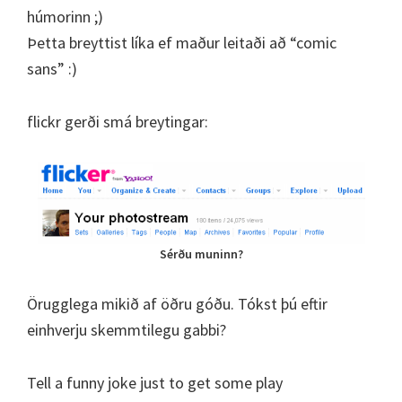
húmorinn ;)
Þetta breyttist líka ef maður leitaði að “comic
sans” :)
flickr gerði smá breytingar:
Sérðu muninn?
Örugglega mikið af öðru góðu. Tókst þú eftir
einhverju skemmtilegu gabbi?
Tell a funny joke just to get some play