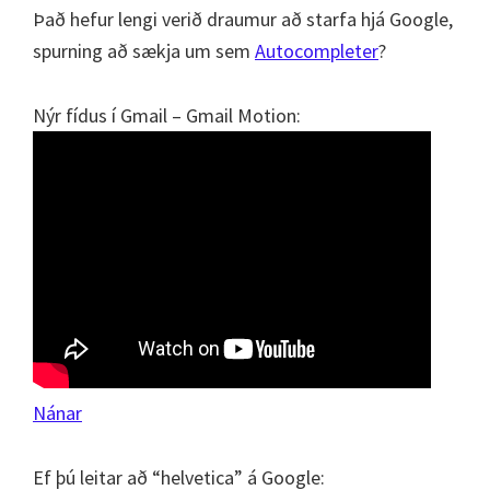
Það hefur lengi verið draumur að starfa hjá Google,
spurning að sækja um sem
Autocompleter
?
Nýr fídus í Gmail – Gmail Motion:
Nánar
Ef þú leitar að “helvetica” á Google: