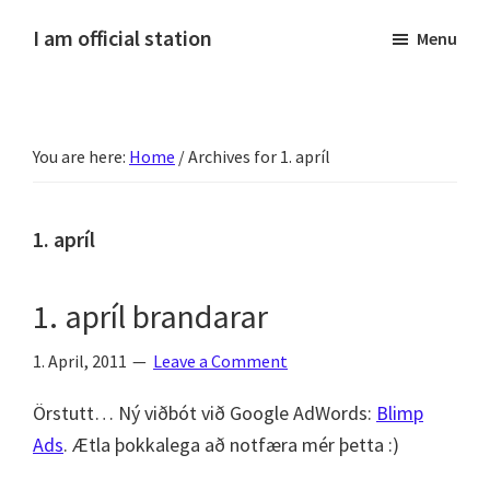
Skip
Skip
Skip
Skip
I am official station
Menu
to
to
to
to
Ljósmyndir,
primary
main
primary
footer
kvikmyndagagnrýni,
navigation
content
sidebar
ferðasögur,
You are here:
Home
/
Archives for 1. apríl
fréttir
af
Hannesi
1. apríl
og
annað
1. apríl brandarar
skemmtilegt
:)
1. April, 2011
Leave a Comment
Örstutt… Ný viðbót við Google AdWords:
Blimp
Ads
. Ætla þokkalega að notfæra mér þetta :)