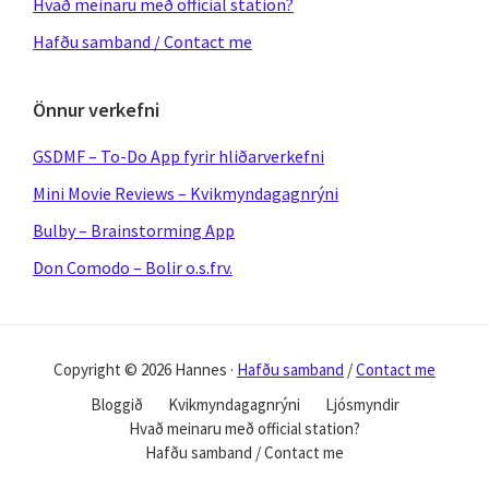
Hvað meinaru með official station?
Hafðu samband / Contact me
Önnur verkefni
GSDMF – To-Do App fyrir hliðarverkefni
Mini Movie Reviews – Kvikmyndagagnrýni
Bulby – Brainstorming App
Don Comodo – Bolir o.s.frv.
Copyright © 2026 Hannes ·
Hafðu samband
/
Contact me
Bloggið
Kvikmyndagagnrýni
Ljósmyndir
Hvað meinaru með official station?
Hafðu samband / Contact me