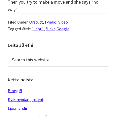
Then you try to make a move and she says “no
way”
Filed Under:
Örstutt
,
Fyndið
,
Video
Tagged With:
1. apríl
,
flickr
,
Google
Primary
Leita að efni
Sidebar
Search
this
website
Þetta helsta
Bloggið
Kvikmyndagagnrýni
Ljósmyndir