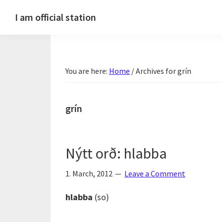
Skip
Skip
Skip
Skip
I am official station
to
to
to
to
Ljósmyndir,
primary
main
primary
footer
kvikmyndagagnrýni,
navigation
content
sidebar
ferðasögur,
You are here:
Home
/
Archives for grín
fréttir
af
Hannesi
grín
og
annað
skemmtilegt
Nýtt orð: hlabba
:)
1. March, 2012
Leave a Comment
hlabba
(so)