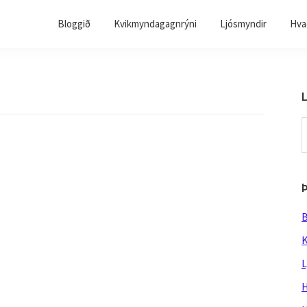
Bloggið
Kvikmyndagagnrýni
Ljósmyndir
Hvað
L
S
t
w
B
K
L
H