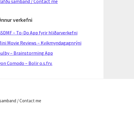
afðu samband / Contact me
Önnur verkefni
SDMF – To-Do App fyrir hliðarverkefni
ini Movie Reviews – Kvikmyndagagnrýni
ulby – Brainstorming App
on Comodo – Bolir o.s.frv.
samband / Contact me