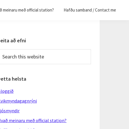
 meinaru með official station?
Hafðu samband / Contact me
Primary
eita að efni
Sidebar
earch
his
ebsite
Þetta helsta
loggið
vikmyndagagnrýni
jósmyndir
vað meinaru með official station?