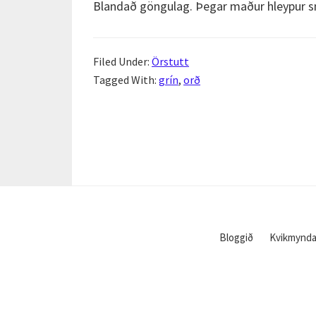
Blandað göngulag. Þegar maður hleypur sm
Filed Under:
Örstutt
Tagged With:
grín
,
orð
Bloggið
Kvikmynda