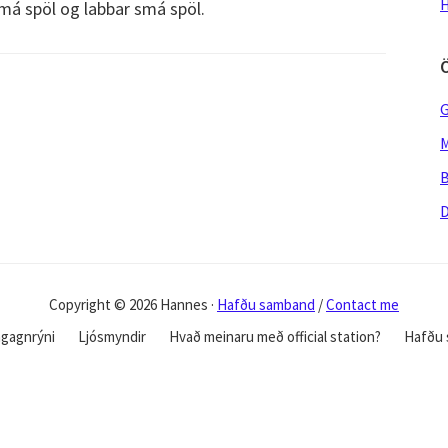
H
á spöl og labbar smá spöl.
G
M
B
D
Copyright © 2026 Hannes ·
Hafðu samband
/
Contact me
gagnrýni
Ljósmyndir
Hvað meinaru með official station?
Hafðu 