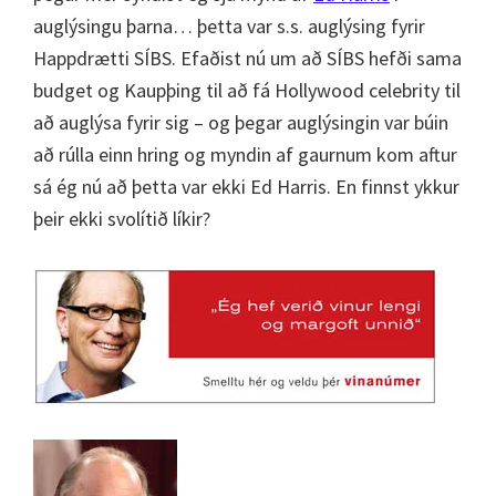
auglýsingu þarna… þetta var s.s. auglýsing fyrir
Happdrætti SÍBS. Efaðist nú um að SÍBS hefði sama
budget og Kaupþing til að fá Hollywood celebrity til
að auglýsa fyrir sig – og þegar auglýsingin var búin
að rúlla einn hring og myndin af gaurnum kom aftur
sá ég nú að þetta var ekki Ed Harris. En finnst ykkur
þeir ekki svolítið líkir?