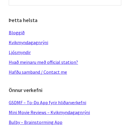
this
website
Þetta helsta
Bloggið
Kvikmyndagagnrýni
Ljósmyndir
Hvað meinaru með official station?
Hafðu samband / Contact me
Önnur verkefni
GSDMF – To-Do App fyrir hliðarverkefni
Mini Movie Reviews – Kvikmyndagagnrýni
Bulby – Brainstorming App