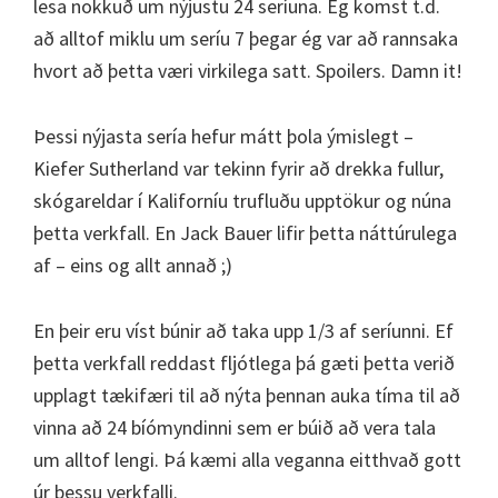
lesa nokkuð um nýjustu 24 seríuna. Ég komst t.d.
að alltof miklu um seríu 7 þegar ég var að rannsaka
hvort að þetta væri virkilega satt. Spoilers. Damn it!
Þessi nýjasta sería hefur mátt þola ýmislegt –
Kiefer Sutherland var tekinn fyrir að drekka fullur,
skógareldar í Kaliforníu trufluðu upptökur og núna
þetta verkfall. En Jack Bauer lifir þetta náttúrulega
af – eins og allt annað ;)
En þeir eru víst búnir að taka upp 1/3 af seríunni. Ef
þetta verkfall reddast fljótlega þá gæti þetta verið
upplagt tækifæri til að nýta þennan auka tíma til að
vinna að 24 bíómyndinni sem er búið að vera tala
um alltof lengi. Þá kæmi alla veganna eitthvað gott
úr þessu verkfalli.