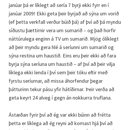
janúar þá er líklegt að sería 7 byrji ekki fyrr en í
janúar 2009! Ekki geta þeir byrjað að sýna um vorið
(ef þetta verkfall verður búið þá) af því að þá myndu
síðustu þættirnir vera um sumarið – og það horfir
náttúrulega enginn á TV um sumarið. Mjög ólíklegt
að þeir myndu gera hlé á seríunni um sumarið og
sýna restina um haustið. Eins eru þeir ekki að fara
byrja sýna seríuna um haustið – af því að þeir vilja
líklega ekki lenda í því sem þeir tóku eftir með
fyrstu seríurnar, að missa áhorfendur þegar
þátturinn tekur pásu yfir hátíðirnar. Þeir verða að
geta keyrt 24 alveg í gegn án nokkurra truflana.
Ástæðan fyrir því að ég var ekki búinn að frétta
þetta er líklega að ég reyni að komast hjá því að