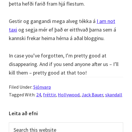
þetta hefði farið fram hjá flestum.
Gestir og gangandi mega alveg tékka á
I am not
taxi
og segja mér ef það er eitthvað þarna sem á
kannski frekar heima hérna á aðal blogginu.
In case you’ve forgotten, I’m pretty good at
disappearing. And if you send anyone after us – I’ll
kill them – pretty good at that too!
Filed Under:
Sjónvarp
Tagged With:
24
,
fréttir
,
Hollywood
,
Jack Bauer
,
skandall
Primary
Leita að efni
Sidebar
Search