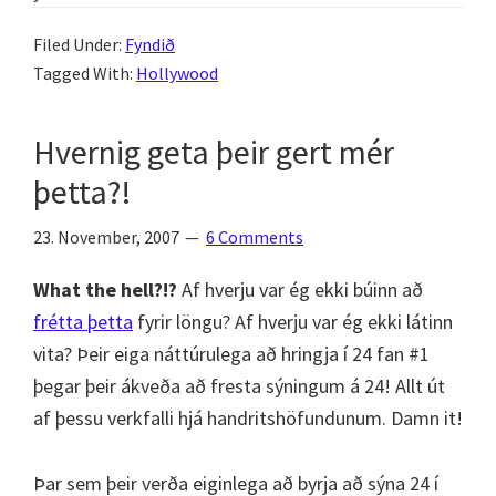
Filed Under:
Fyndið
Tagged With:
Hollywood
Hvernig geta þeir gert mér
þetta?!
23. November, 2007
6 Comments
What the hell?!?
Af hverju var ég ekki búinn að
frétta þetta
fyrir löngu? Af hverju var ég ekki látinn
vita? Þeir eiga náttúrulega að hringja í 24 fan #1
þegar þeir ákveða að fresta sýningum á 24! Allt út
af þessu verkfalli hjá handritshöfundunum. Damn it!
Þar sem þeir verða eiginlega að byrja að sýna 24 í