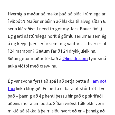
Hvernig á maður að meika það að bíða í rúmlega ár
í viðbót?! Maður er búinn að hlakka til alveg síðan 6.
sería kláraðist. I need to get my Jack Bauer fix! ;)
Ég gæti náttúrulega horft á gömlu seríurnar sem ég
á og keypt þær seríur sem mig vantar… – hver er til
í 24 maraþon? Gætum farið í 24 drykkjuleikinn.
Síðan getur maður tékkað á
24inside.com
fyrir smá
auka viðtöl með crew-inu.
Ég var svona fyrst að spá í að setja þetta á
I am not
taxi
linka bloggið. En þetta er bara of stór frétt fyrir
það – þannig að ég henti þessu hingað og skrifaði
aðeins meira um þetta. Síðan virðist fólk ekki vera
mikið að tékka á þeirri síðu hvort eð er – þannig að