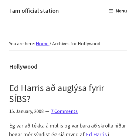
Skip
Skip
Skip
Skip
I am official station
Menu
to
to
to
to
Ljósmyndir,
primary
main
primary
footer
kvikmyndagagnrýni,
navigation
content
sidebar
ferðasögur,
You are here:
Home
/
Archives for Hollywood
fréttir
af
Hannesi
Hollywood
og
annað
Ed Harris að auglýsa fyrir
skemmtilegt
SÍBS?
:)
15. January, 2008
7 Comments
Ég var að tékka á mbl.is og var bara að skrolla niður
þegar mér sýndist ég sjá mynd af
Ed Harris
í