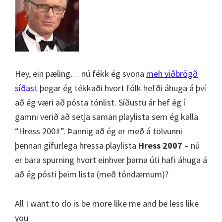
Hey, ein pæling… nú fékk ég svona
meh viðbrögð
síðast
þegar ég tékkaði hvort fólk hefði áhuga á því
að ég væri að pósta tónlist. Síðustu ár hef ég í
gamni verið að setja saman playlista sem ég kalla
“Hress 200#”. Þannig að ég er með á tölvunni
þennan gífurlega hressa playlista
Hress 2007
– nú
er bara spurning hvort einhver þarna úti hafi áhuga á
að ég pósti þeim lista (með tóndæmum)?
All I want to do is be more like me and be less like
you