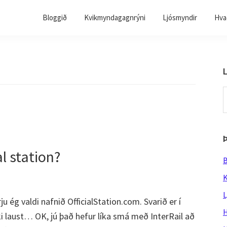
Bloggið
Kvikmyndagagnrýni
Ljósmyndir
Hvað
L
S
t
w
l station?
B
K
L
rju ég valdi nafnið OfficialStation.com. Svarið er í
H
i laust… OK, jú það hefur líka smá með InterRail að