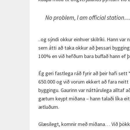
No problem, I am official station…
..og sýndi okkur einhver skilríki. Hann var
sem átti að taka okkur að þessari bygging
100% en við hefðum bara buffað hann ef þet
Ég geri fastlega ráð fyrir að þeir hafi sett
650.000 og við vorum ekkert að fara neitt
byggingu. Gaurinn var náttúrulega alltaf 
gætum keypt miðana – hann talaði líka ei
ætluðum.
Glæsilegt, komnir með miðana… Við þökku