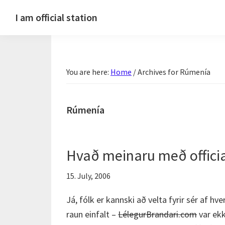
Skip
Skip
Skip
Skip
I am official station
to
to
to
to
Ljósmyndir,
primary
main
primary
footer
kvikmyndagagnrýni,
navigation
content
sidebar
ferðasögur,
You are here:
Home
/
Archives for Rúmenía
fréttir
af
Hannesi
Rúmenía
og
annað
skemmtilegt
Hvað meinaru með officia
:)
15. July, 2006
Já, fólk er kannski að velta fyrir sér af hve
raun einfalt –
LélegurBrandari.com
var ekk