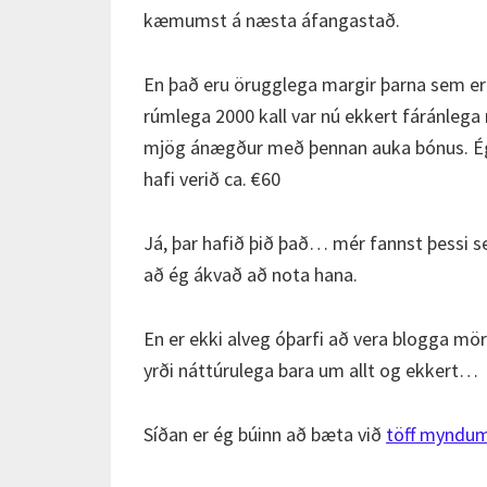
kæmumst á næsta áfangastað.
En það eru örugglega margir þarna sem eru
rúmlega 2000 kall var nú ekkert fáránlega 
mjög ánægður með þennan auka bónus. Ég 
hafi verið ca. €60
Já, þar hafið þið það… mér fannst þessi se
að ég ákvað að nota hana.
En er ekki alveg óþarfi að vera blogga mör
yrði náttúrulega bara um allt og ekkert…
Síðan er ég búinn að bæta við
töff myndu