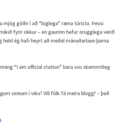
 mjög góðir í að “löglega” ræna túrista. Þessi
mikið fyrir okkur – en gaurinn hefur örugglega verið
held ég hafi heyrt að meðal mánaðarlaun þarna
tning “I am official station” bara svo skemmtileg
gum sinnum í viku? Vill fólk fá meira blogg? – það
m
.