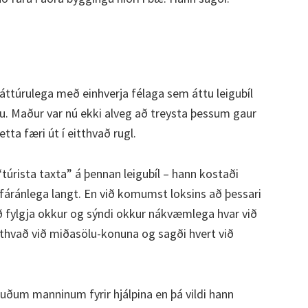
 náttúrulega með einhverja félaga sem áttu leigubíl
u. Maður var nú ekki alveg að treysta þessum gaur
ta færi út í eitthvað rugl.
 “túrista taxta” á þennan leigubíl – hann kostaði
 fáránlega langt. En við komumst loksins að þessari
að fylgja okkur og sýndi okkur nákvæmlega hvar við
tthvað við miðasölu-konuna og sagði hvert við
ðum manninum fyrir hjálpina en þá vildi hann