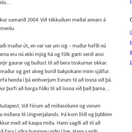
H
eníu…
vikur sumarið 2004. Við tékkuðum meðal annars á
úmeníu.
G
M
aði maður út, en var var um sig – maður hafði nú
B
rna eru nú ekki mjög há og fólk gæti verið ansi
rjir gaurar og buðust til að bera töskurnar okkar.
D
 maður og get alveg borið bakpokann minn sjálfur.
fa henda í þá einhverjum Evrum til að losna við þá.
r þurfi að borga fólki til að losna við það þarna…
 Budapest. Við fórum að miðasölunni og vorum
a miðana til Ungverjalands. Þá kom lítill og þybbinn
 okkur með að kaupa miða. Hann sagði að til að
ð fara í aðra byggingu niðri í bæ. Hann sagði: