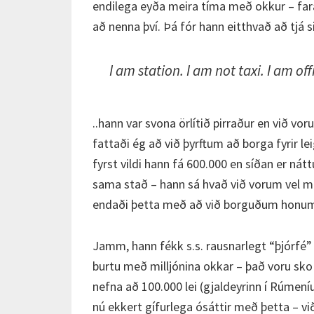
endilega eyða meira tíma með okkur – fara
að nenna því. Þá fór hann eitthvað að tjá s
I am station. I am not taxi. I am of
..hann var svona örlítið pirraður en við vor
fattaði ég að við þyrftum að borga fyrir le
fyrst vildi hann fá 600.000 en síðan er ná
sama stað – hann sá hvað við vorum vel mú
endaði þetta með að við borguðum honum
Jamm, hann fékk s.s. rausnarlegt “þjórfé” f
burtu með milljónina okkar – það voru sko
nefna að 100.000 lei (gjaldeyrinn í Rúmeníu
nú ekkert gífurlega ósáttir með þetta – 