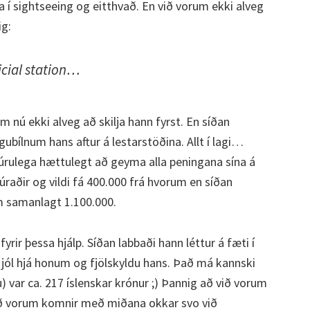
 í sightseeing og eitthvað. En við vorum ekki alveg
ig:
ficial station…
um nú ekki alveg að skilja hann fyrst. En síðan
igubílnum hans aftur á lestarstöðina. Allt í lagi…
ttúrulega hættulegt að geyma alla peningana sína á
raðir og vildi fá 400.000 frá hvorum en síðan
 samanlagt 1.100.000.
yrir þessa hjálp. Síðan labbaði hann léttur á fæti í
 jól hjá honum og fjölskyldu hans. Það má kannski
) var ca. 217 íslenskar krónur ;) Þannig að við vorum
við vorum komnir með miðana okkar svo við