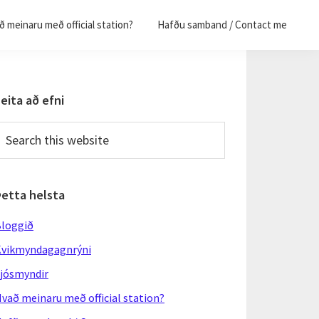
 meinaru með official station?
Hafðu samband / Contact me
Primary
eita að efni
Sidebar
earch
his
ebsite
Þetta helsta
loggið
vikmyndagagnrýni
jósmyndir
vað meinaru með official station?