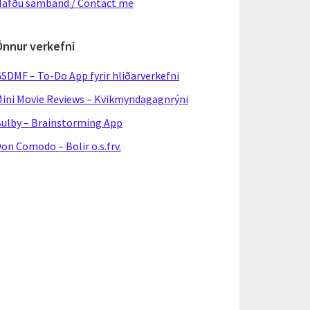
afðu samband / Contact me
Önnur verkefni
SDMF – To-Do App fyrir hliðarverkefni
ini Movie Reviews – Kvikmyndagagnrýni
ulby – Brainstorming App
on Comodo – Bolir o.s.frv.