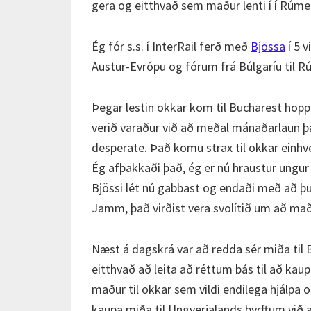
gera og eitthvað sem maður lenti í í Rúm
Ég fór s.s. í InterRail ferð með
Bjössa
í 5 
Austur-Evrópu og fórum frá Búlgaríu til R
Þegar lestin okkar kom til Bucharest hopp
verið varaður við að meðal mánaðarlaun þa
desperate. Það komu strax til okkar einhve
Ég afþakkaði það, ég er nú hraustur ungur
Bjössi lét nú gabbast og endaði með að þur
Jamm, það virðist vera svolítið um að maðu
Næst á dagskrá var að redda sér miða til
eitthvað að leita að réttum bás til að kaup
maður til okkar sem vildi endilega hjálpa
kaupa miða til Ungverjalands þyrftum við a