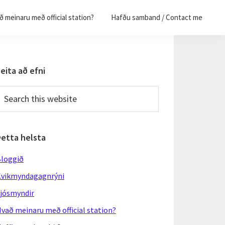
 meinaru með official station?
Hafðu samband / Contact me
Primary
eita að efni
Sidebar
earch
his
ebsite
Þetta helsta
loggið
vikmyndagagnrýni
jósmyndir
vað meinaru með official station?