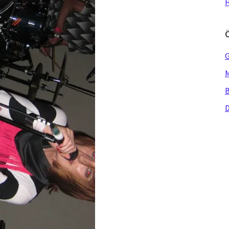
H
G
M
B
D