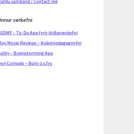
afðu samband / Contact me
Önnur verkefni
SDMF – To-Do App fyrir hliðarverkefni
ini Movie Reviews – Kvikmyndagagnrýni
ulby – Brainstorming App
on Comodo – Bolir o.s.frv.