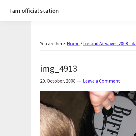
Skip
Skip
Skip
Skip
I am official station
to
to
to
to
Ljósmyndir,
primary
main
primary
footer
kvikmyndagagnrýni,
navigation
content
sidebar
ferðasögur,
You are here:
Home
/
Iceland Airwaves 2008 - da
fréttir
af
Hannesi
img_4913
og
annað
20. October, 2008
Leave a Comment
skemmtilegt
:)