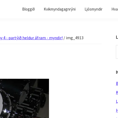
Bloggið
Kvikmyndagagnrýni
Ljósmyndir
Hvað
L
y 4 - partýið heldur áfram - myndir!
/
img_4913
S
t
w
B
K
L
H