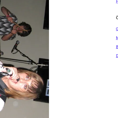
H
G
M
B
D