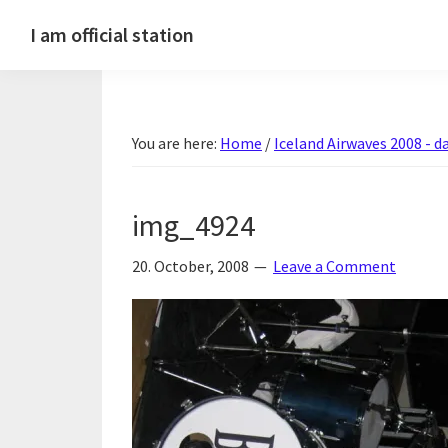
Skip
Skip
Skip
Skip
I am official station
to
to
to
to
Ljósmyndir,
primary
main
primary
footer
kvikmyndagagnrýni,
navigation
content
sidebar
ferðasögur,
You are here:
Home
/
Iceland Airwaves 2008 - da
fréttir
af
Hannesi
img_4924
og
annað
20. October, 2008
Leave a Comment
skemmtilegt
:)