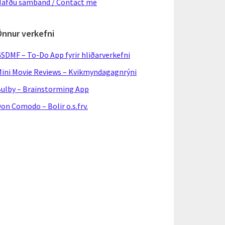
afðu samband / Contact me
Önnur verkefni
SDMF – To-Do App fyrir hliðarverkefni
ini Movie Reviews – Kvikmyndagagnrýni
ulby – Brainstorming App
on Comodo – Bolir o.s.frv.