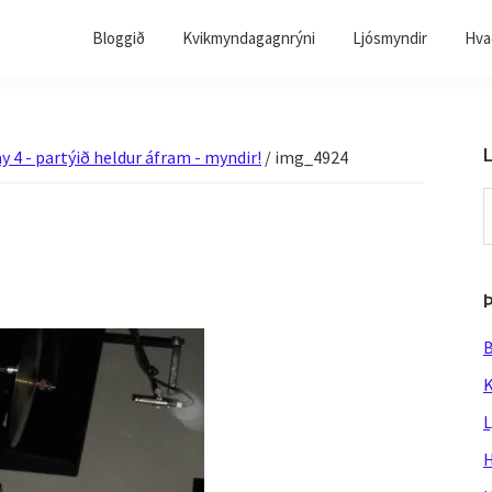
Bloggið
Kvikmyndagagnrýni
Ljósmyndir
Hvað
L
y 4 - partýið heldur áfram - myndir!
/
img_4924
S
t
w
B
K
L
H