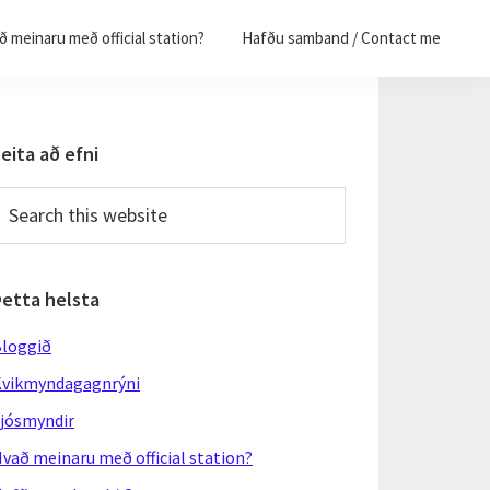
 meinaru með official station?
Hafðu samband / Contact me
Primary
eita að efni
Sidebar
earch
his
ebsite
Þetta helsta
loggið
vikmyndagagnrýni
jósmyndir
vað meinaru með official station?