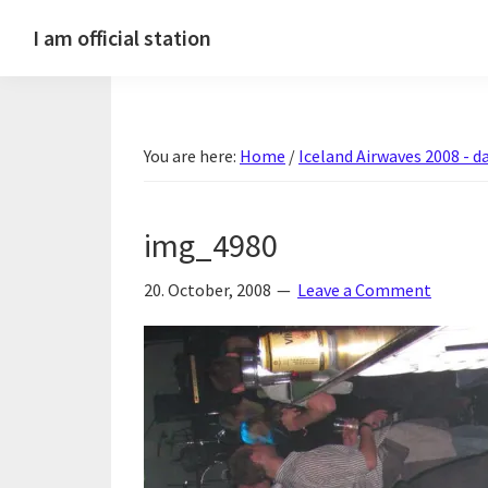
Skip
Skip
Skip
Skip
I am official station
to
to
to
to
Ljósmyndir,
primary
main
primary
footer
kvikmyndagagnrýni,
navigation
content
sidebar
ferðasögur,
You are here:
Home
/
Iceland Airwaves 2008 - da
fréttir
af
Hannesi
img_4980
og
annað
20. October, 2008
Leave a Comment
skemmtilegt
:)