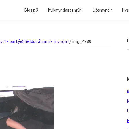
Bloggið
Kvikmyndagagnrýni
Ljósmyndir
Hvað
L
y 4 - partýið heldur áfram - myndir!
/
img_4980
S
t
w
B
K
L
H