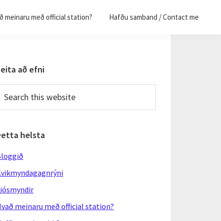
 meinaru með official station?
Hafðu samband / Contact me
Primary
eita að efni
Sidebar
earch
his
ebsite
Þetta helsta
loggið
vikmyndagagnrýni
jósmyndir
vað meinaru með official station?