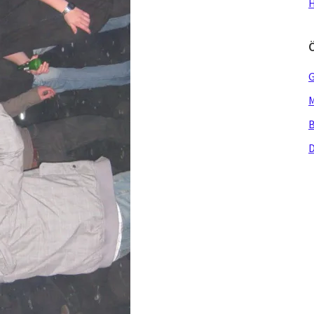
H
G
M
B
D