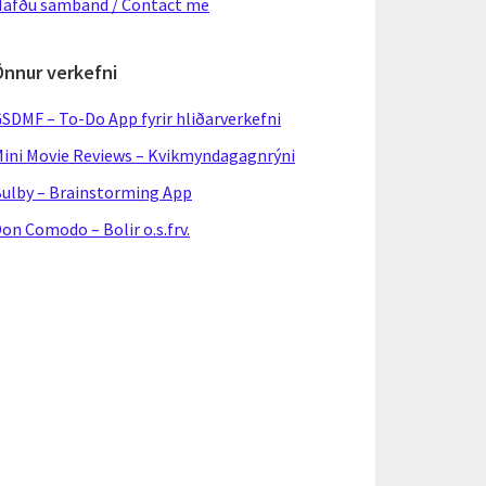
afðu samband / Contact me
Önnur verkefni
SDMF – To-Do App fyrir hliðarverkefni
ini Movie Reviews – Kvikmyndagagnrýni
ulby – Brainstorming App
on Comodo – Bolir o.s.frv.