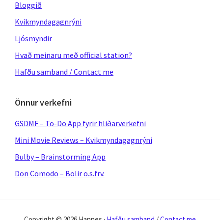
Bloggið
Kvikmyndagagnrýni
Ljósmyndir
Hvað meinaru með official station?
Hafðu samband / Contact me
Önnur verkefni
GSDMF – To-Do App fyrir hliðarverkefni
Mini Movie Reviews – Kvikmyndagagnrýni
Bulby – Brainstorming App
Don Comodo – Bolir o.s.frv.
Copyright © 2026 Hannes ·
Hafðu samband
/
Contact me