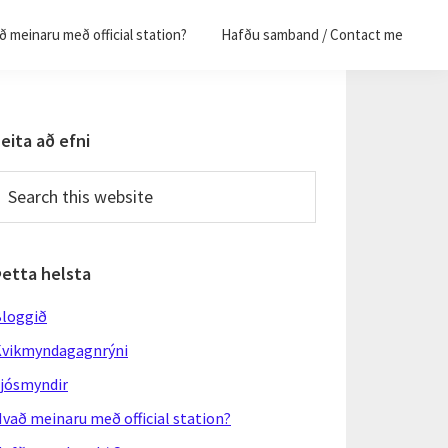
 meinaru með official station?
Hafðu samband / Contact me
Primary
eita að efni
Sidebar
earch
his
ebsite
Þetta helsta
loggið
vikmyndagagnrýni
jósmyndir
vað meinaru með official station?