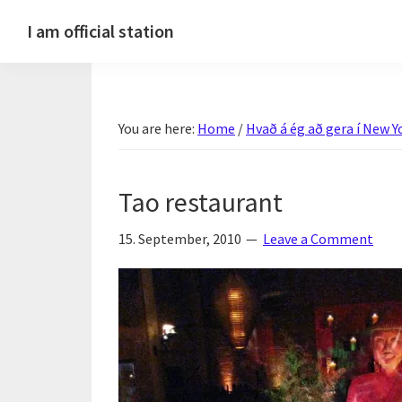
Skip
Skip
Skip
Skip
I am official station
to
to
to
to
Ljósmyndir,
primary
main
primary
footer
kvikmyndagagnrýni,
navigation
content
sidebar
ferðasögur,
You are here:
Home
/
Hvað á ég að gera í New Y
fréttir
af
Hannesi
Tao restaurant
og
annað
15. September, 2010
Leave a Comment
skemmtilegt
:)