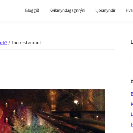
Bloggið
Kvikmyndagagnrýni
Ljósmyndir
Hvað
L
ork?
/
Tao restaurant
S
t
w
B
K
L
H