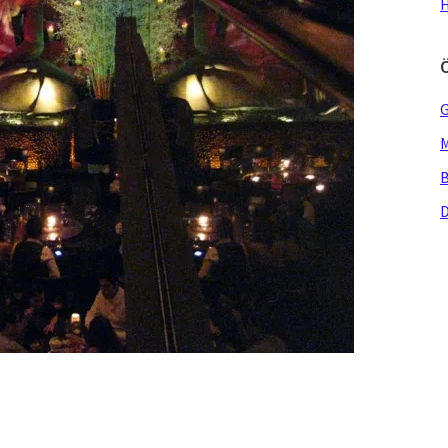
H
G
M
B
D