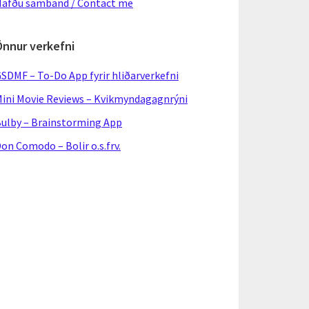
afðu samband / Contact me
Önnur verkefni
SDMF – To-Do App fyrir hliðarverkefni
ini Movie Reviews – Kvikmyndagagnrýni
ulby – Brainstorming App
on Comodo – Bolir o.s.frv.