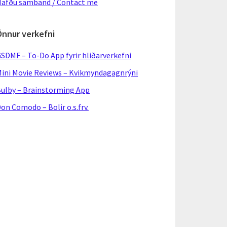
afðu samband / Contact me
Önnur verkefni
SDMF – To-Do App fyrir hliðarverkefni
ini Movie Reviews – Kvikmyndagagnrýni
ulby – Brainstorming App
on Comodo – Bolir o.s.frv.