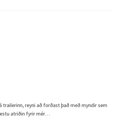
fa á trailerinn, reyni að forðast það með myndir sem
estu atriðin fyrir mér…