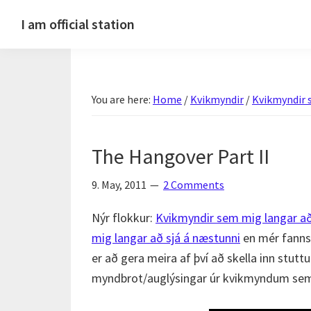
Skip
Skip
Skip
Skip
I am official station
to
to
to
to
Ljósmyndir,
primary
main
primary
footer
kvikmyndagagnrýni,
navigation
content
sidebar
ferðasögur,
You are here:
Home
/
Kvikmyndir
/
Kvikmyndir 
fréttir
af
Hannesi
The Hangover Part II
og
annað
9. May, 2011
2 Comments
skemmtilegt
Nýr flokkur:
Kvikmyndir sem mig langar að
:)
mig langar að sjá á næstunni
en mér fannst
er að gera meira af því að skella inn stut
myndbrot/auglýsingar úr kvikmyndum sem é