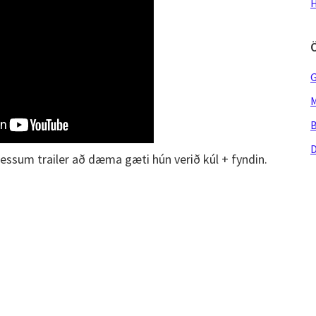
H
G
M
B
D
essum trailer að dæma gæti hún verið kúl + fyndin.