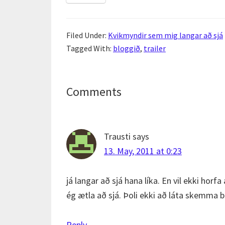
Filed Under:
Kvikmyndir sem mig langar að sjá
Tagged With:
bloggið
,
trailer
Reader
Comments
Interactions
Trausti
says
13. May, 2011 at 0:23
já langar að sjá hana líka. En vil ekki hor
ég ætla að sjá. Þoli ekki að láta skemma b
Reply