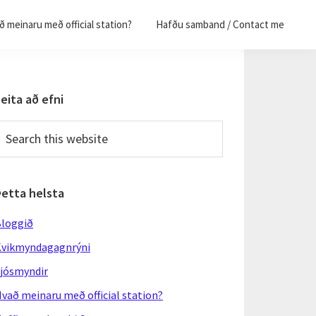
 meinaru með official station?
Hafðu samband / Contact me
Primary
eita að efni
Sidebar
earch
his
ebsite
Þetta helsta
loggið
vikmyndagagnrýni
jósmyndir
vað meinaru með official station?