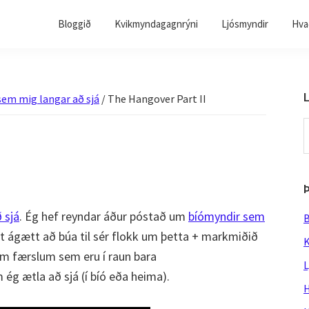
Bloggið
Kvikmyndagagnrýni
Ljósmyndir
Hvað
L
sem mig langar að sjá
/
The Hangover Part II
S
t
w
 sjá
. Ég hef reyndar áður póstað um
bíómyndir sem
B
 ágætt að búa til sér flokk um þetta + markmiðið
K
tum færslum sem eru í raun bara
L
g ætla að sjá (í bíó eða heima).
H