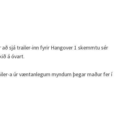
r að sjá trailer-inn fyrir Hangover 1 skemmtu sér
kið á óvart.
trailer-a úr væntanlegum myndum þegar maður fer í