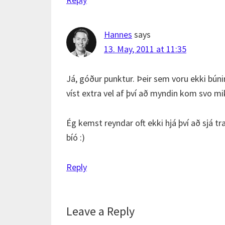
Hannes
says
13. May, 2011 at 11:35
Já, góður punktur. Þeir sem voru ekki búni
víst extra vel af því að myndin kom svo mi
Ég kemst reyndar oft ekki hjá því að sjá 
bíó :)
Reply
Leave a Reply