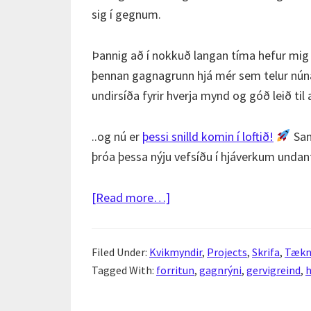
sig í gegnum.
Þannig að í nokkuð langan tíma hefur mig
þennan gagnagrunn hjá mér sem telur núna
undirsíða fyrir hverja mynd og góð leið t
..og nú er
þessi snilld komin í loftið!
Sam
þróa þessa nýju vefsíðu í hjáverkum unda
about
[Read more…]
Mini
Movie
Filed Under:
Kvikmyndir
,
Projects
,
Skrifa
,
Tækn
Reviews:
Tagged With:
forritun
,
gagnrýni
,
gervigreind
,
h
Kvikmyndadagbókin
mín