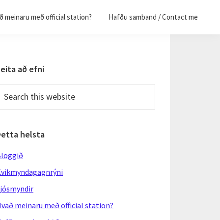
 meinaru með official station?
Hafðu samband / Contact me
Primary
eita að efni
Sidebar
earch
his
ebsite
Þetta helsta
loggið
vikmyndagagnrýni
jósmyndir
vað meinaru með official station?