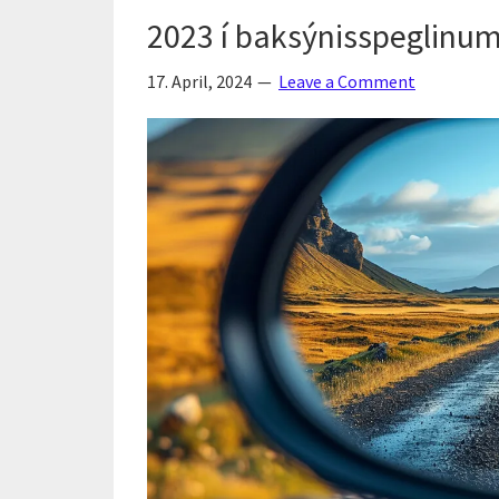
frá
2023 í baksýnisspeglinu
2007
er
17. April, 2024
Leave a Comment
komin
á
nýja
vefsíðu