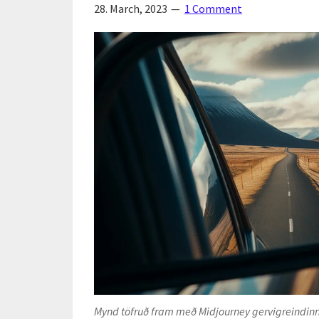
28. March, 2023
1 Comment
Mynd töfruð fram með Midjourney gervigreindinn