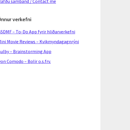
afðu samband / Contact me
Önnur verkefni
SDMF – To-Do App fyrir hliðarverkefni
ini Movie Reviews – Kvikmyndagagnrýni
ulby – Brainstorming App
on Comodo – Bolir o.s.frv.