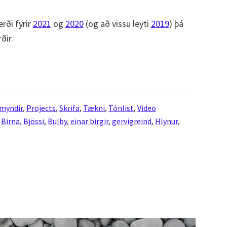
rði fyrir
2021
og
2020
(og að vissu leyti
2019
) þá
rðir.
myndir
,
Projects
,
Skrifa
,
Tækni
,
Tónlist
,
Video
,
Birna
,
Bjössi
,
Bulby
,
einar birgir
,
gervigreind
,
Hlynur
,