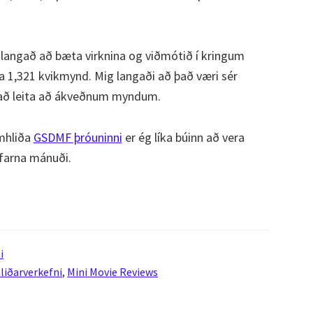
 langað að bæta virknina og viðmótið í kringum
 1,321 kvikmynd. Mig langaði að það væri sér
il að leita að ákveðnum myndum.
hliða
GSDMF þróuninni
er ég líka búinn að vera
nfarna mánuði.
i
liðarverkefni
,
Mini Movie Reviews