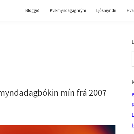
Bloggið
Kvikmyndagagnrýni
Ljósmyndir
Hvað
L
S
t
w
kmyndadagbókin mín frá 2007
B
K
L
H