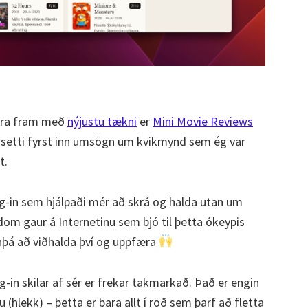
fra fram með
nýjustu tækni
er
Mini Movie Reviews
 ég setti fyrst inn umsögn um kvikmynd sem ég var
tt.
g-in sem hjálpaði mér að skrá og halda utan um
ndom gaur á Internetinu sem bjó til þetta ókeypis
nþá að viðhalda því og uppfæra
-in skilar af sér er frekar takmarkað. Það er engin
 (hlekk) – þetta er bara allt í röð sem þarf að fletta