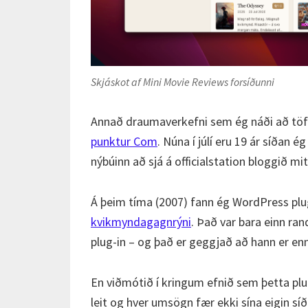
Skjáskot af Mini Movie Reviews forsíðunni
Annað draumaverkefni sem ég náði að tö
punktur Com
. Núna í júlí eru 19 ár síðan
nýbúinn að sjá á officialstation bloggið mi
Á þeim tíma (2007) fann ég WordPress plu
kvikmyndagagnrýni
. Það var bara einn ra
plug-in – og það er geggjað að hann er en
En viðmótið í kringum efnið sem þetta plug
leit og hver umsögn fær ekki sína eigin síðu