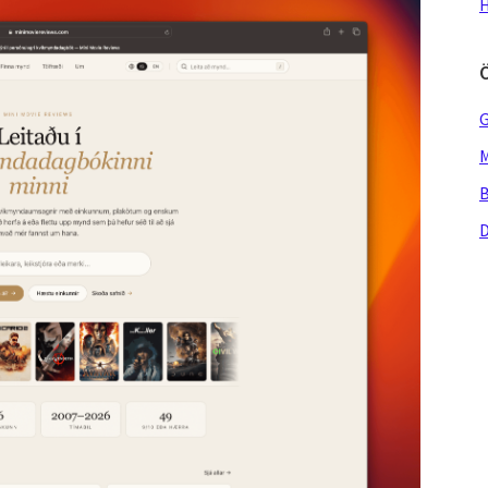
H
G
M
B
D