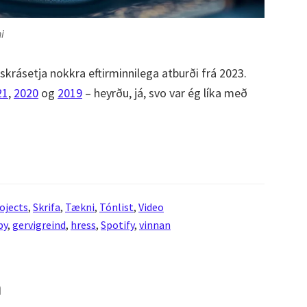
i
krásetja nokkra eftirminnilega atburði frá 2023.
21
,
2020
og
2019
– heyrðu, já, svo var ég líka með
ojects
,
Skrifa
,
Tækni
,
Tónlist
,
Video
by
,
gervigreind
,
hress
,
Spotify
,
vinnan
m