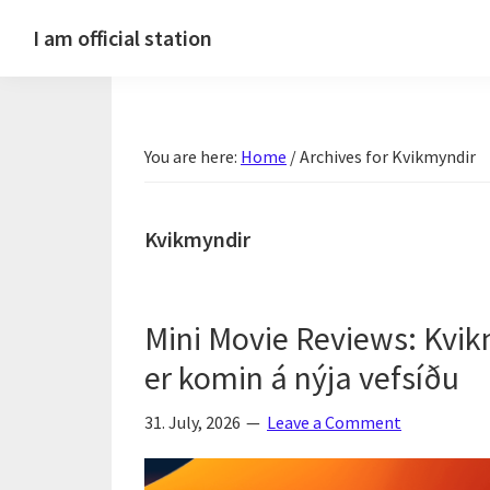
Skip
Skip
Skip
Skip
I am official station
to
to
to
to
Ljósmyndir,
primary
main
primary
footer
kvikmyndagagnrýni,
navigation
content
sidebar
ferðasögur,
You are here:
Home
/
Archives for Kvikmyndir
fréttir
af
Hannesi
Kvikmyndir
og
annað
skemmtilegt
Mini Movie Reviews: Kvi
:)
er komin á nýja vefsíðu
31. July, 2026
Leave a Comment