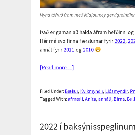
Mynd töfruð fram með Midjourney gervigreindinn
Það er gaman að halda áfram hefðinni og s
Hér má svo finna færslurnar fyrir
2022
,
20
annál fyrir
2011
og
2010
about
[Read more…]
2023
í
Filed Under:
Bækur
,
Kvikmyndir
,
Ljósmyndir
,
Pr
baksýnisspeglinum
Tagged With:
afmæli
,
Aníta
,
annáll
,
Birna
,
Bul
2022 í baksýnisspeglinu