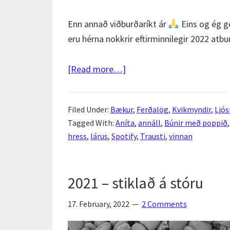
Enn annað viðburðaríkt ár
Eins og ég ge
eru hérna nokkrir eftirminnilegir 2022 atbu
about
[Read more…]
2022
í
Filed Under:
Bækur
,
Ferðalög
,
Kvikmyndir
,
Ljós
baksýnisspeglinum
Tagged With:
Aníta
,
annáll
,
Búnir með poppið
hress
,
lárus
,
Spotify
,
Trausti
,
vinnan
2021 – stiklað á stóru
17. February, 2022
2 Comments