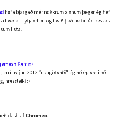
nd
hafa bjargað mér nokkrum sinnum þegar ég hef
ita hver er flytjandinn og hvað það heitir. Án þessara
ssum lista.
igamesh Remix)
1, en í byrjun 2012 “uppgötvaði” ég að ég væri að
, hressleiki :)
með dash af
Chromeo
.