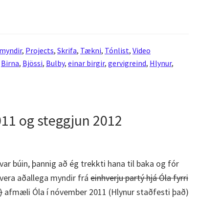
myndir
,
Projects
,
Skrifa
,
Tækni
,
Tónlist
,
Video
,
Birna
,
Bjössi
,
Bulby
,
einar birgir
,
gervigreind
,
Hlynur
,
011 og steggjun 2012
var búin, þannig að ég trekkti hana til baka og fór
 vera aðallega myndir frá
einhverju partý hjá Óla fyrri
)
afmæli Óla í nóvember 2011 (Hlynur staðfesti það)