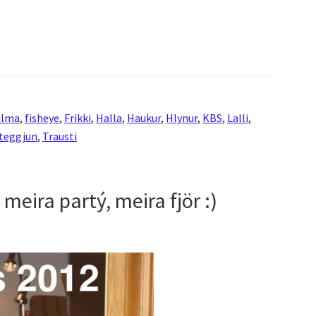
ilma
,
fisheye
,
Frikki
,
Halla
,
Haukur
,
Hlynur
,
KBS
,
Lalli
,
teggjun
,
Trausti
 meira partý, meira fjör :)