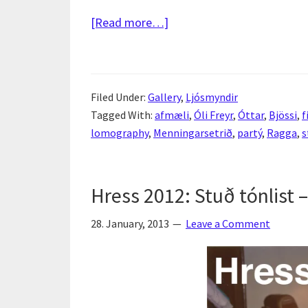
about
[Read more…]
Fisheye
partý
–
Filed Under:
Gallery
,
Ljósmyndir
Afmæli
Tagged With:
afmæli
,
Óli Freyr
,
Óttar
,
Bjössi
,
f
2011
lomography
,
Menningarsetrið
,
partý
,
Ragga
,
s
og
steggjun
2012
Hress 2012: Stuð tónlist –
28. January, 2013
Leave a Comment