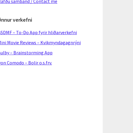
afðu samband / Contact me
Önnur verkefni
SDMF – To-Do App fyrir hliðarverkefni
ini Movie Reviews – Kvikmyndagagnrýni
ulby – Brainstorming App
on Comodo – Bolir o.s.frv.