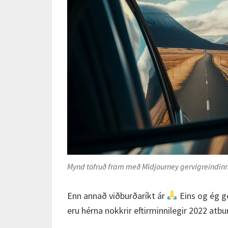
Mynd töfruð fram með Midjourney gervigreindinn
Enn annað viðburðaríkt ár
Eins og ég ge
eru hérna nokkrir eftirminnilegir 2022 atbu