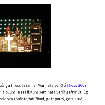
ónga Hress listanna. Þeir hafa verið á
Hress 2007
,
á öllum Hress listum sem hafa verið gefnir út. Ég
palooza tónlistarhátíðinni, gott partý, gott stuð :)