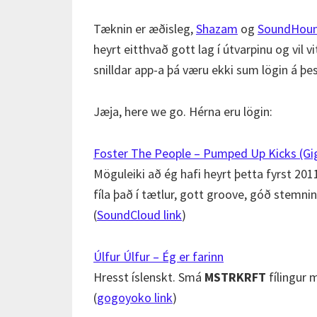
Tæknin er æðisleg,
Shazam
og
SoundHou
heyrt eitthvað gott lag í útvarpinu og vil v
snilldar app-a þá væru ekki sum lögin á þe
Jæja, here we go. Hérna eru lögin:
Foster The People – Pumped Up Kicks (G
Möguleiki að ég hafi heyrt þetta fyrst 201
fíla það í tætlur, gott groove, góð stemning
(
SoundCloud link
)
Úlfur Úlfur – Ég er farinn
Hresst íslenskt. Smá
MSTRKRFT
fílingur 
(
gogoyoko link
)