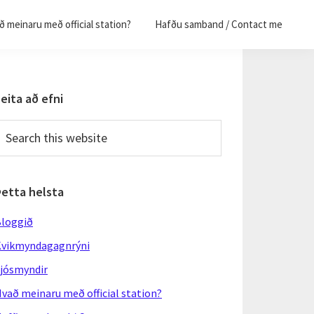
 meinaru með official station?
Hafðu samband / Contact me
Primary
eita að efni
Sidebar
earch
his
ebsite
Þetta helsta
loggið
vikmyndagagnrýni
jósmyndir
vað meinaru með official station?