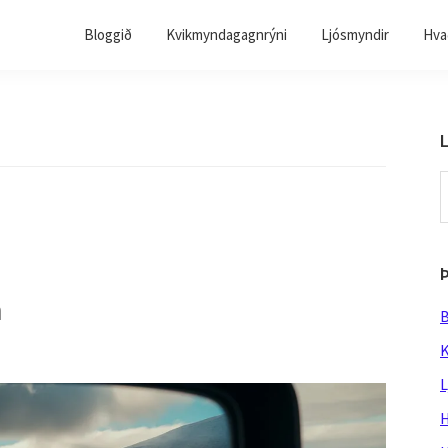
Bloggið
Kvikmyndagagnrýni
Ljósmyndir
Hvað
L
S
t
w
m
B
K
L
H