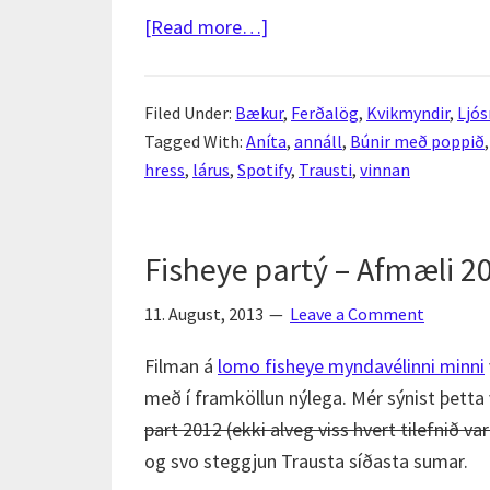
about
[Read more…]
2022
í
Filed Under:
Bækur
,
Ferðalög
,
Kvikmyndir
,
Ljós
baksýnisspeglinum
Tagged With:
Aníta
,
annáll
,
Búnir með poppið
hress
,
lárus
,
Spotify
,
Trausti
,
vinnan
Fisheye partý – Afmæli 2
11. August, 2013
Leave a Comment
Filman á
lomo fisheye myndavélinni minni
með í framköllun nýlega. Mér sýnist þetta
part 2012 (ekki alveg viss hvert tilefnið var
og svo steggjun Trausta síðasta sumar.