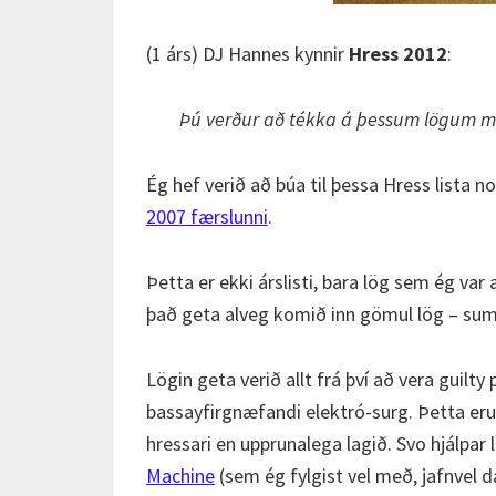
(1 árs) DJ Hannes kynnir
Hress 2012
:
Þú verður að tékka á þessum lögum 
Ég hef verið að búa til þessa Hress lista n
2007 færslunni
.
Þetta er ekki árslisti, bara lög sem ég var
það geta alveg komið inn gömul lög – sum 
Lögin geta verið allt frá því að vera guilty
bassayfirgnæfandi elektró-surg. Þetta eru o
hressari en upprunalega lagið. Svo hjálpar
Machine
(sem ég fylgist vel með, jafnvel d