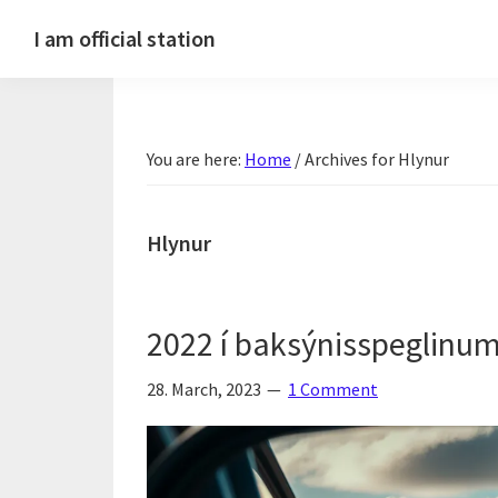
Skip
Skip
Skip
Skip
I am official station
to
to
to
to
Ljósmyndir,
primary
main
primary
footer
kvikmyndagagnrýni,
navigation
content
sidebar
ferðasögur,
You are here:
Home
/
Archives for Hlynur
fréttir
af
Hannesi
Hlynur
og
annað
skemmtilegt
2022 í baksýnisspeglinu
:)
28. March, 2023
1 Comment