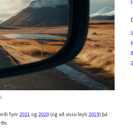
H
G
M
B
D
i
rði fyrir
2021
og
2020
(og að vissu leyti
2019
) þá
rðir.