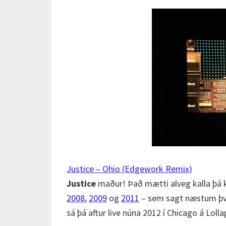
Justice – Ohio (Edgework Remix)
Justice
maður! Það mætti alveg kalla þá k
2008
,
2009
og
2011
– sem sagt næstum því 
sá þá aftur live núna 2012 í Chicago á Lolla