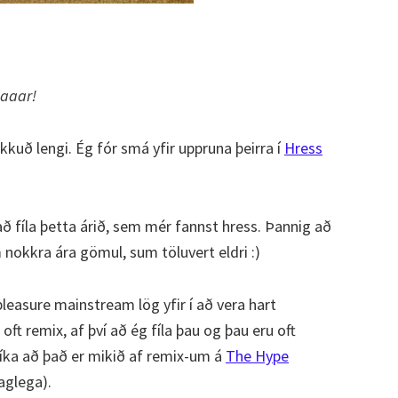
maaar!
okkuð lengi. Ég fór smá yfir uppruna þeirra í
Hress
 að fíla þetta árið, sem mér fannst hress. Þannig að
nokkra ára gömul, sum töluvert eldri :)
 pleasure mainstream lög yfir í að vera hart
ft remix, af því að ég fíla þau og þau eru oft
 líka að það er mikið af remix-um á
The Hype
aglega).