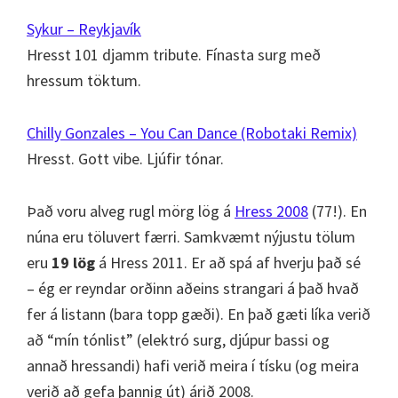
Sykur – Reykjavík
Hresst 101 djamm tribute. Fínasta surg með
hressum töktum.
Chilly Gonzales – You Can Dance (Robotaki Remix)
Hresst. Gott vibe. Ljúfir tónar.
Það voru alveg rugl mörg lög á
Hress 2008
(77!). En
núna eru töluvert færri. Samkvæmt nýjustu tölum
eru
19 lög
á Hress 2011. Er að spá af hverju það sé
– ég er reyndar orðinn aðeins strangari á það hvað
fer á listann (bara topp gæði). En það gæti líka verið
að “mín tónlist” (elektró surg, djúpur bassi og
annað hressandi) hafi verið meira í tísku (og meira
verið að gefa þannig út) árið 2008.