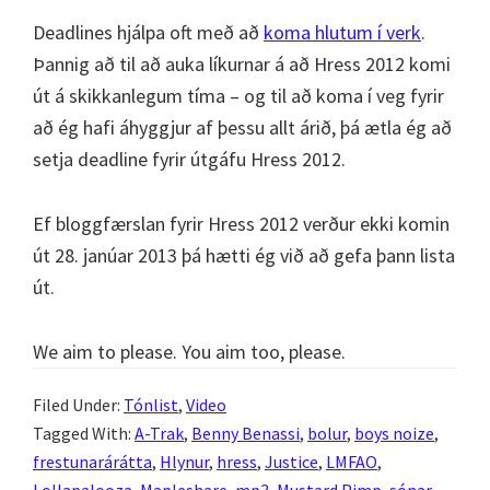
Deadlines hjálpa oft með að
koma hlutum í verk
.
Þannig að til að auka líkurnar á að Hress 2012 komi
út á skikkanlegum tíma – og til að koma í veg fyrir
að ég hafi áhyggjur af þessu allt árið, þá ætla ég að
setja deadline fyrir útgáfu Hress 2012.
Ef bloggfærslan fyrir Hress 2012 verður ekki komin
út 28. janúar 2013 þá hætti ég við að gefa þann lista
út.
We aim to please. You aim too, please.
Filed Under:
Tónlist
,
Video
Tagged With:
A-Trak
,
Benny Benassi
,
bolur
,
boys noize
,
frestunarárátta
,
Hlynur
,
hress
,
Justice
,
LMFAO
,