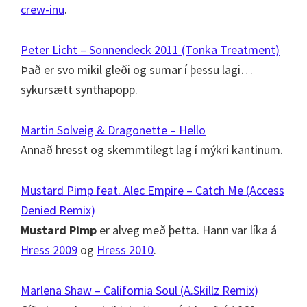
crew-inu
.
Peter Licht – Sonnendeck 2011 (Tonka Treatment)
Það er svo mikil gleði og sumar í þessu lagi…
sykursætt synthapopp.
Martin Solveig & Dragonette – Hello
Annað hresst og skemmtilegt lag í mýkri kantinum.
Mustard Pimp feat. Alec Empire – Catch Me (Access
Denied Remix)
Mustard Pimp
er alveg með þetta. Hann var líka á
Hress 2009
og
Hress 2010
.
Marlena Shaw – California Soul (A.Skillz Remix)