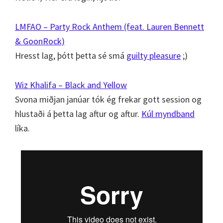
LMFAO – Party Rock Anthem (feat. Lauren Bennett
& GoonRock)
Hresst lag, þótt þetta sé smá
guilty pleasure
;)
Wiz Khalifa – Black and Yellow
Svona miðjan janúar tók ég frekar gott session og
hlustaði á þetta lag aftur og aftur.
Kúl myndband
líka.