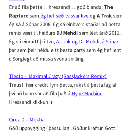
Er að fíla þetta… hressandi… góð blanda:
The
Rapture
sem
ég hef séð tvisvar live
og
A-Trak
sem
ég sá á Sónar 2008. Ég sá einhvers staðar að þetta
remix væri til heiðurs
DJ Mehdi
sem lést árið 2011.
Ég sá einmitt þá tvo,
A-Trak og DJ Mehdi, á Sónar
þar sem þeir héldu eitt besta partý sem ég hef lent
í. Sorglegt að missa svona snilling.
Tiesto – Maximal Crazy (Bassjackers Remix)
Trausti fær credit fyrir þetta, rakst á þetta lag af
því að hann var að fíla það á
Hype Machine
.
Hressandi klikkun :)
Cirez D – Mokba
Góð uppbygging í þessu lagi. Góður kraftur. Gott í