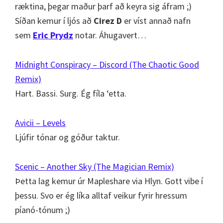
ræktina, þegar maður þarf að keyra sig áfram ;)
Síðan kemur í ljós að
Cirez D
er víst annað nafn
sem
Eric Prydz
notar. Áhugavert…
Midnight Conspiracy – Discord (The Chaotic Good
Remix)
Hart. Bassi. Surg. Ég fíla ‘etta.
Avicii – Levels
Ljúfir tónar og góður taktur.
Scenic – Another Sky (The Magician Remix)
Þetta lag kemur úr Mapleshare via Hlyn. Gott vibe í
þessu. Svo er ég líka alltaf veikur fyrir hressum
píanó-tónum ;)