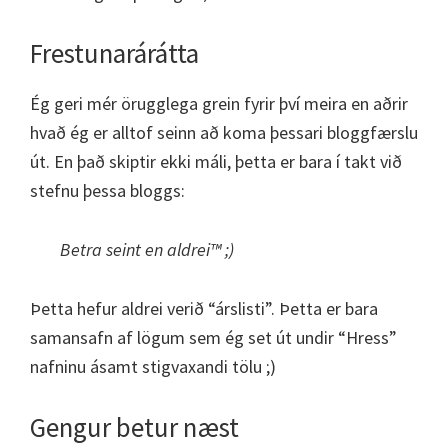
Frestunarárátta
Ég geri mér örugglega grein fyrir því meira en aðrir
hvað ég er alltof seinn að koma þessari bloggfærslu
út. En það skiptir ekki máli, þetta er bara í takt við
stefnu þessa bloggs:
Betra seint en aldrei™ ;)
Þetta hefur aldrei verið “árslisti”. Þetta er bara
samansafn af lögum sem ég set út undir “Hress”
nafninu ásamt stigvaxandi tölu ;)
Gengur betur næst