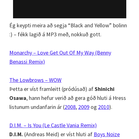
Ég keypti meira að segja “Black and Yellow” bolinn
:) – fékk lagið á MP3 með, nokkuð gott.
Monarchy – Love Get Out Of My Way (Benny
Benassi Remix)
The Lowbrows – WOW
Þetta er víst framleitt (pródúsað) af
Shinichi
Osawa
, hann hefur verið að gera góð hluti á Hress
listunum undanfarin ár (
2008
,
2009
og
2010
).
D.I.M. – Is You (Le Castle Vania Remix)
D.I.M.
(Andreas Meid) er víst hluti af
Boys Noize