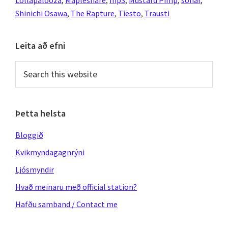
Lollapalooza
,
Mapleshare
,
mp3
,
Mustard Pimp
,
sónar
,
Shinichi Osawa
,
The Rapture
,
Tiësto
,
Trausti
Primary
Leita að efni
Sidebar
Search
this
website
Þetta helsta
Bloggið
Kvikmyndagagnrýni
Ljósmyndir
Hvað meinaru með official station?
Hafðu samband / Contact me