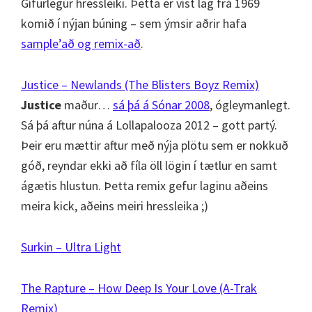
Gífurlegur hressleiki. Þetta er víst lag frá 1969
komið í nýjan búning – sem ýmsir aðrir hafa
sample’að og remix-að
.
Justice – Newlands (The Blisters Boyz Remix)
Justice
maður…
sá þá á Sónar 2008
, ógleymanlegt.
Sá þá aftur núna á Lollapalooza 2012 – gott partý.
Þeir eru mættir aftur með nýja plötu sem er nokkuð
góð, reyndar ekki að fíla öll lögin í tætlur en samt
ágætis hlustun. Þetta remix gefur laginu aðeins
meira kick, aðeins meiri hressleika ;)
Surkin – Ultra Light
The Rapture – How Deep Is Your Love (A-Trak
Remix)