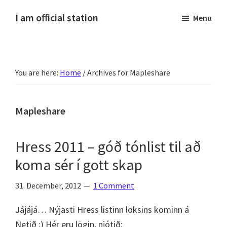
Skip
Skip
Skip
Skip
I am official station
Menu
to
to
to
to
Ljósmyndir,
primary
main
primary
footer
kvikmyndagagnrýni,
navigation
content
sidebar
ferðasögur,
You are here:
Home
/
Archives for Mapleshare
fréttir
af
Hannesi
Mapleshare
og
annað
Hress 2011 – góð tónlist til að
skemmtilegt
koma sér í gott skap
:)
31. December, 2012
1 Comment
Jájájá… Nýjasti Hress listinn loksins kominn á
Netið :) Hér eru lögin, njótið: