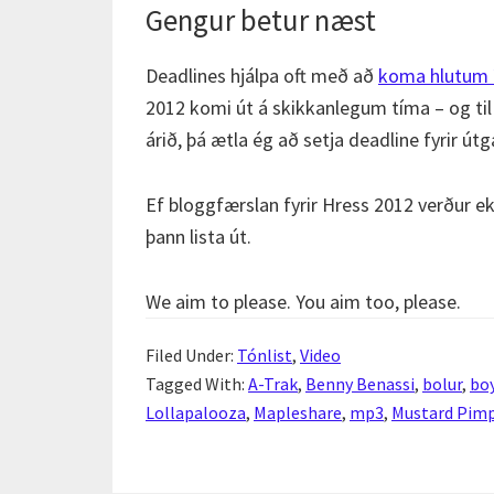
Gengur betur næst
Deadlines hjálpa oft með að
koma hlutum í
2012 komi út á skikkanlegum tíma – og til 
árið, þá ætla ég að setja deadline fyrir út
Ef bloggfærslan fyrir Hress 2012 verður ek
þann lista út.
We aim to please. You aim too, please.
Filed Under:
Tónlist
,
Video
Tagged With:
A-Trak
,
Benny Benassi
,
bolur
,
boy
Lollapalooza
,
Mapleshare
,
mp3
,
Mustard Pim