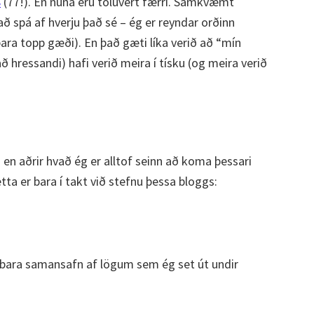
8
(77!). En núna eru töluvert færri. Samkvæmt
að spá af hverju það sé – ég er reyndar orðinn
bara topp gæði). En það gæti líka verið að “mín
að hressandi) hafi verið meira í tísku (og meira verið
 en aðrir hvað ég er alltof seinn að koma þessari
etta er bara í takt við stefnu þessa bloggs:
 er bara samansafn af lögum sem ég set út undir