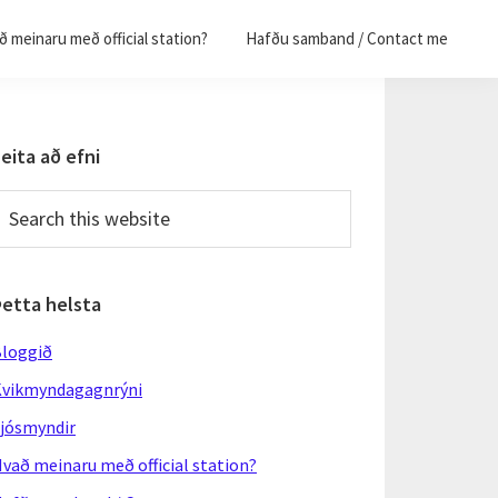
 meinaru með official station?
Hafðu samband / Contact me
Primary
eita að efni
Sidebar
earch
his
ebsite
Þetta helsta
loggið
vikmyndagagnrýni
jósmyndir
vað meinaru með official station?