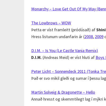
Monarchy – Love Get Out Of My Way (Ben
The Lowbrows – WOW
Þetta er víst framleitt (pródúsað) af
Shin
Hress listunum undanfarin ár (
2008
,
2009
D.I.M. – Is You (Le Castle Vania Remix)
D.I.M.
(Andreas Meid) er víst hluti af
Boys 
Peter Licht – Sonnendeck 2011 (Tonka Tr
Það er svo mikil gleði og sumar í þessu l
Martin Solveig & Dragonette – Hello
Annað hresst og skemmtilegt lag í mýkri 