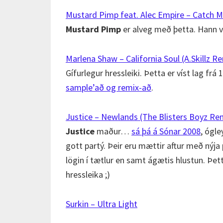
Mustard Pimp feat. Alec Empire – Catch 
Mustard Pimp
er alveg með þetta. Hann v
Marlena Shaw – California Soul (A.Skillz R
Gífurlegur hressleiki. Þetta er víst lag fr
sample’að og remix-að
.
Justice – Newlands (The Blisters Boyz Re
Justice
maður…
sá þá á Sónar 2008
, ógle
gott partý. Þeir eru mættir aftur með nýja 
lögin í tætlur en samt ágætis hlustun. Þet
hressleika ;)
Surkin – Ultra Light