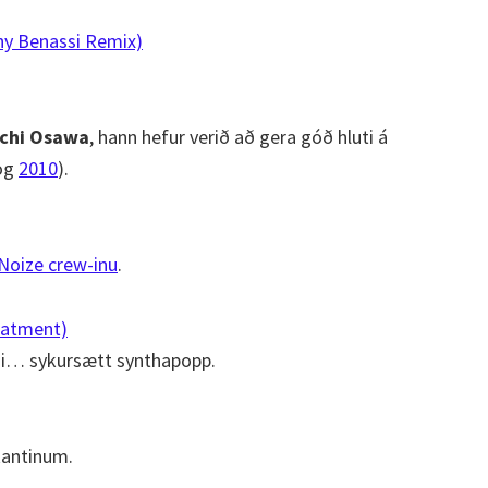
ny Benassi Remix)
ichi Osawa
, hann hefur verið að gera góð hluti á
og
2010
).
Noize crew-inu
.
eatment)
agi… sykursætt synthapopp.
kantinum.