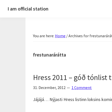
Skip
Skip
Skip
Skip
I am official station
to
to
to
to
Ljósmyndir,
primary
main
primary
footer
kvikmyndagagnrýni,
navigation
content
sidebar
ferðasögur,
You are here:
Home
/
Archives for frestunarárá
fréttir
af
Hannesi
frestunarárátta
og
annað
skemmtilegt
Hress 2011 – góð tónlist t
:)
31. December, 2012
1 Comment
Jájájá… Nýjasti Hress listinn loksins kominn