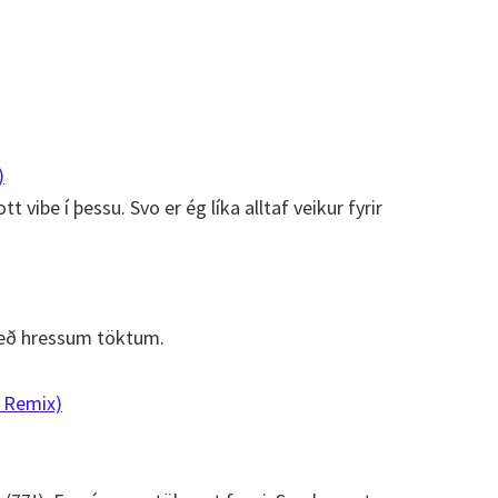
)
 vibe í þessu. Svo er ég líka alltaf veikur fyrir
með hressum töktum.
i Remix)