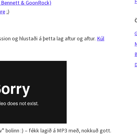
H
n Bennett & GoonRock)
ure
;)
G
sion og hlustaði á þetta lag aftur og aftur.
Kúl
M
B
D
w” bolinn :) – fékk lagið á MP3 með, nokkuð gott.