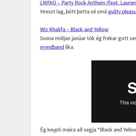
LMFAO – Party Rock Anthem (feat. Laure
Hresst lag, þótt þetta sé smá
guilty pleas
Wiz Khalifa – Black and Yellow
Svona miðjan janúar tók ég frekar gott ses
myndband
líka.
Ég keypti meira að segja “Black and Yello