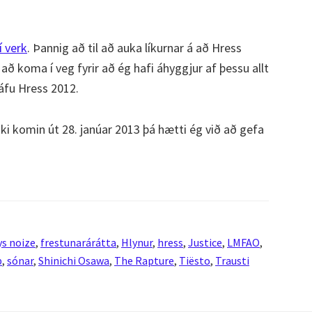
 verk
. Þannig að til að auka líkurnar á að Hress
að koma í veg fyrir að ég hafi áhyggjur af þessu allt
gáfu Hress 2012.
ki komin út 28. janúar 2013 þá hætti ég við að gefa
s noize
,
frestunarárátta
,
Hlynur
,
hress
,
Justice
,
LMFAO
,
p
,
sónar
,
Shinichi Osawa
,
The Rapture
,
Tiësto
,
Trausti