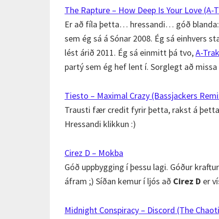
The Rapture – How Deep Is Your Love (A-
Er að fíla þetta… hressandi… góð blanda
sem ég sá á Sónar 2008. Ég sá einhvers sta
lést árið 2011. Ég sá einmitt þá tvo,
A-Trak
partý sem ég hef lent í. Sorglegt að missa 
Tiesto – Maximal Crazy (Bassjackers Remi
Trausti fær credit fyrir þetta, rakst á þett
Hressandi klikkun :)
Cirez D – Mokba
Góð uppbygging í þessu lagi. Góður kraftur
áfram ;) Síðan kemur í ljós að
Cirez D
er v
Midnight Conspiracy – Discord (The Chao