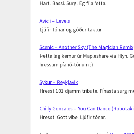
Hart. Bassi. Surg. Ég fíla ‘etta.
Avicii – Levels
Ljúfir tónar og góður taktur.
Scenic – Another Sky (The Magician Remix
Þetta lag kemur úr Mapleshare via Hlyn. Gott
hressum píanó-tónum ;)
Sykur – Reykjavík
Hresst 101 djamm tribute. Fínasta surg 
Chilly Gonzales – You Can Dance (Robotak
Hresst. Gott vibe. Ljúfir tónar.