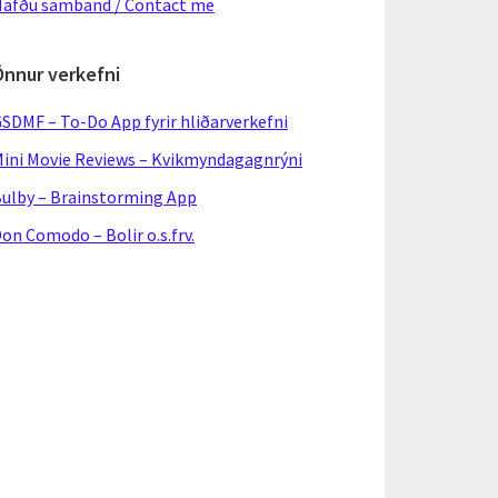
afðu samband / Contact me
Önnur verkefni
SDMF – To-Do App fyrir hliðarverkefni
ini Movie Reviews – Kvikmyndagagnrýni
ulby – Brainstorming App
on Comodo – Bolir o.s.frv.