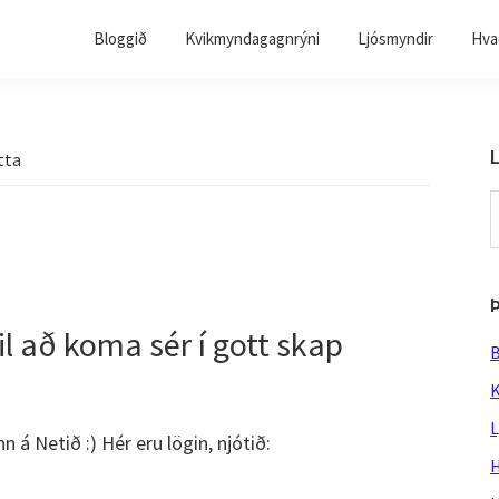
Bloggið
Kvikmyndagagnrýni
Ljósmyndir
Hvað
L
tta
S
t
w
il að koma sér í gott skap
B
K
L
 á Netið :) Hér eru lögin, njótið:
H