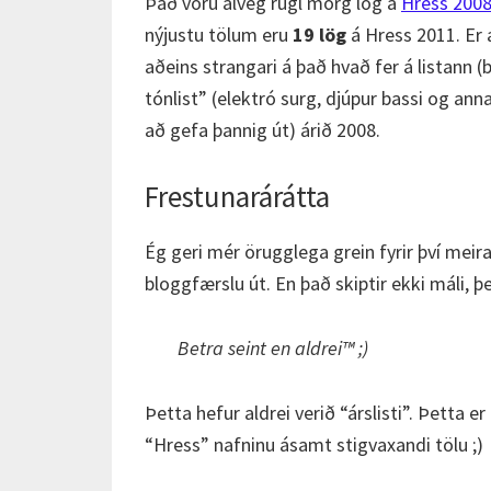
Það voru alveg rugl mörg lög á
Hress 200
nýjustu tölum eru
19 lög
á Hress 2011. Er 
aðeins strangari á það hvað fer á listann (
tónlist” (elektró surg, djúpur bassi og ann
að gefa þannig út) árið 2008.
Frestunarárátta
Ég geri mér örugglega grein fyrir því meira
bloggfærslu út. En það skiptir ekki máli, þ
Betra seint en aldrei™ ;)
Þetta hefur aldrei verið “árslisti”. Þetta
“Hress” nafninu ásamt stigvaxandi tölu ;)