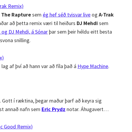
Trak Remix)
:
The Rapture
sem
ég hef séð tvisvar live
og
A-Trak
ðar að þetta remix væri til heiðurs
DJ Mehdi
sem
 og DJ Mehdi, á Sónar
þar sem þeir héldu eitt besta
svona snilling.
x)
a lag af því að hann var að fíla það á
Hype Machine
.
. Gott í ræktina, þegar maður þarf að keyra sig
íst annað nafn sem
Eric Prydz
notar. Áhugavert…
tic Good Remix)