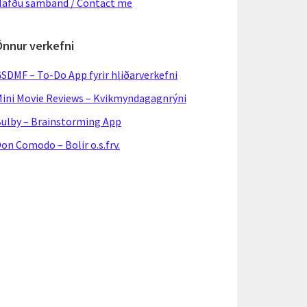
afðu samband / Contact me
Önnur verkefni
SDMF – To-Do App fyrir hliðarverkefni
ini Movie Reviews – Kvikmyndagagnrýni
ulby – Brainstorming App
on Comodo – Bolir o.s.frv.