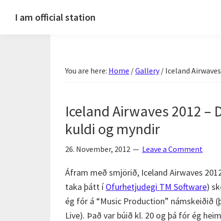
Skip
Skip
Skip
Skip
I am official station
to
to
to
to
Ljósmyndir,
primary
main
primary
footer
kvikmyndagagnrýni,
navigation
content
sidebar
ferðasögur,
You are here:
Home
/
Gallery
/
Iceland Airwaves 
fréttir
af
Hannesi
Iceland Airwaves 2012 – D
og
kuldi og myndir
annað
skemmtilegt
26. November, 2012
Leave a Comment
:)
Áfram með smjörið, Iceland Airwaves 2012 e
taka þátt í
Ofurhetjudegi TM Software
) s
ég fór á “Music Production” námskeiðið (þ
Live). Það var búið kl. 20 og þá fór ég heim