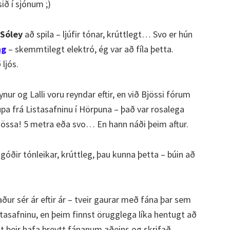
sið í sjónum ;)
Sóley
að spila – ljúfir tónar, krúttlegt… Svo er hún
ng
– skemmtilegt elektró, ég var að fíla þetta.
ljós.
nur og Lalli voru reyndar eftir, en við Bjössi fórum
aupa frá Listasafninu í Hörpuna – það var rosalega
jössa! 5 metra eða svo… En hann náði þeim aftur.
góðir tónleikar, krúttleg, þau kunna þetta – búin að
ur sér ár eftir ár – tveir gaurar með fána þar sem
istasafninu, en þeim finnst örugglega líka hentugt að
ast þeir hafa breytt fánanum aðeins og skrifað