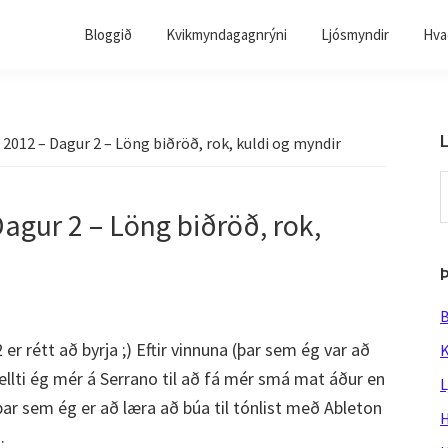
Bloggið
Kvikmyndagagnrýni
Ljósmyndir
Hvað
L
2012 – Dagur 2 – Löng biðröð, rok, kuldi og myndir
S
t
agur 2 – Löng biðröð, rok,
w
B
r rétt að byrja ;) Eftir vinnuna (þar sem ég var að
K
kellti ég mér á Serrano til að fá mér smá mat áður en
L
ar sem ég er að læra að búa til tónlist með Ableton
H
.