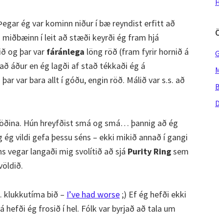
H
 Þegar ég var kominn niður í bæ reyndist erfitt að
 miðbæinn í leit að stæði keyrði ég fram hjá
ið og þar var
fáránlega
löng röð (fram fyrir hornið á
G
að áður en ég lagði af stað tékkaði ég á
M
ar var bara allt í góðu, engin röð. Málið var s.s. að
B
D
 röðina. Hún hreyfðist smá og smá… þannig að ég
og ég vildi gefa þessu séns – ekki mikið annað í gangi
s vegar langaði mig svolítið að sjá
Purity Ring
sem
völdið.
. klukkutíma bið –
I’ve had worse
;) Ef ég hefði ekki
 hefði ég frosið í hel. Fólk var byrjað að tala um