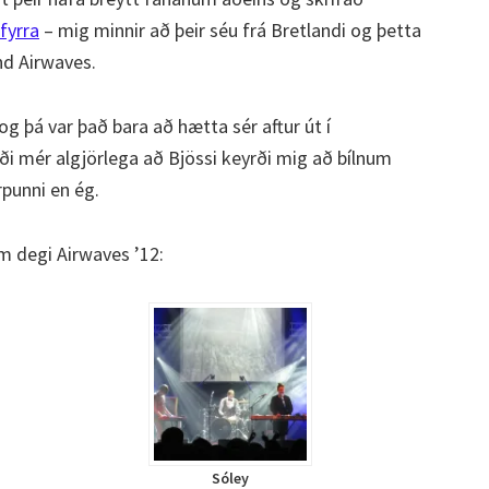
 fyrra
– mig minnir að þeir séu frá Bretlandi og þetta
nd Airwaves.
g þá var það bara að hætta sér aftur út í
ði mér algjörlega að Bjössi keyrði mig að bílnum
punni en ég.
m degi Airwaves ’12:
Sóley