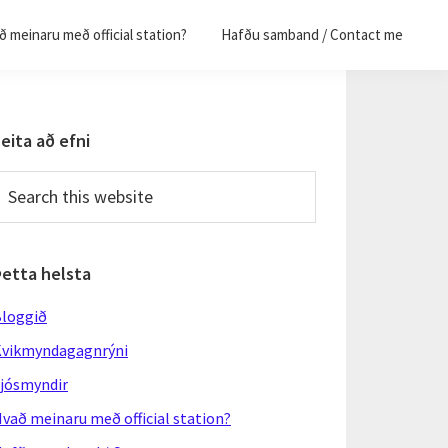
 meinaru með official station?
Hafðu samband / Contact me
Primary
eita að efni
Sidebar
earch
his
ebsite
Þetta helsta
loggið
vikmyndagagnrýni
jósmyndir
vað meinaru með official station?