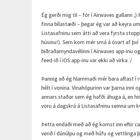
Ég gerði mig til – fór í Airwaves gallann ;)
finna bílastæði – þegar ég var að keyra um
Listasafninu sem átti að vera fyrsta stopp
húsinu!). Sem kom mér smá á óvart af því 
biðraðamyndavélinni í Airwaves app-inu og þ
feed-ið í iOS app-inu var ekki að virka :/
Þannig að ég hlammaði mér bara aftast í
hélt í vonina. Vinahópurinn var þarna inni 
annars staðar sem ég hafði áhuga á, en hin
voru á dagskrá á Listasafninu seinna um k
Þetta endaði með að ég komst inn eftir ca
verið í dúnúlpu og með húfu og vettlinga þá