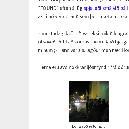
“FOUND” aftan á. Ég
spjallaði smá við þá í
ætti að vera 7. árið sem þeir mæta á Icela
Fimmtudagskvöldið var ekki mikið lengra o
ofsaveðrið til að komast heim. Það bjarga
mínum ;) Hann var s.s. lagður mun nær Hör
Hérna eru svo nokkrar ljósmyndir frá öðru
Löng röð er löng…