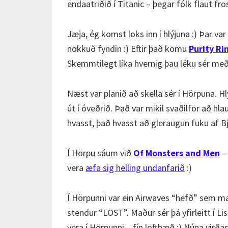
endaatriðið í Titanic – þegar fólk flaut fro
Jæja, ég komst loks inn í hlýjuna :) Þar var
nokkuð fyndin :) Eftir það komu
Purity Ri
Skemmtilegt líka hvernig þau léku sér með 
Næst var planið að skella sér í Hörpuna. Hly
út í óveðrið. Það var mikil svaðilför að hl
hvasst, það hvasst að gleraugun fuku af B
Í Hörpu sáum við
Of Monsters and Men
– 
vera
æfa sig helling undanfarið
:)
Í Hörpunni var ein Airwaves “hefð” sem mað
stendur “LOST”. Maður sér þá yfirleitt í L
vera í Hörpunni – fín lofthæð ;) Núna virð