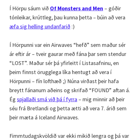
Í Hörpu sáum við
Of Monsters and Men
– góðir
tónleikar, krúttleg, þau kunna þetta – búin að vera
æfa sig helling undanfarið
:)
Í Hörpunni var ein Airwaves “hefð” sem maður sér
ár eftir ár – tveir gaurar með fána þar sem stendur
“LOST”. Maður sér þá yfirleitt í Listasafninu, en
þeim finnst örugglega líka hentugt að vera í
Hörpunni – fín lofthæð ;) Núna virðast þeir hafa
breytt fánanum aðeins og skrifað “FOUND” aftan á.
Ég
spjallaði smá við þá í fyrra
– mig minnir að þeir
séu frá Bretlandi og þetta ætti að vera 7. árið sem
þeir mæta á Iceland Airwaves.
Fimmtudagskvöldið var ekki mikið lengra og þá var