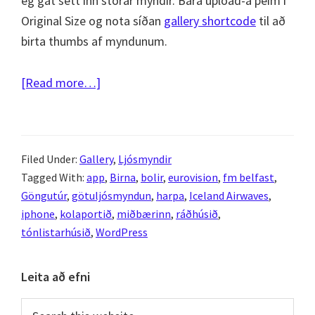
ég gat sett inn stórar myndir. Bara upload-a þeim í
Original Size og nota síðan
gallery shortcode
til að
birta thumbs af myndunum.
about
[Read more…]
Göngutúr
um
miðbæinn
Filed Under:
Gallery
,
Ljósmyndir
14.5.2011
Tagged With:
app
,
Birna
,
bolir
,
eurovision
,
fm belfast
,
Göngutúr
,
götuljósmyndun
,
harpa
,
Iceland Airwaves
,
iphone
,
kolaportið
,
miðbærinn
,
ráðhúsið
,
tónlistarhúsið
,
WordPress
Primary
Leita að efni
Sidebar
Search