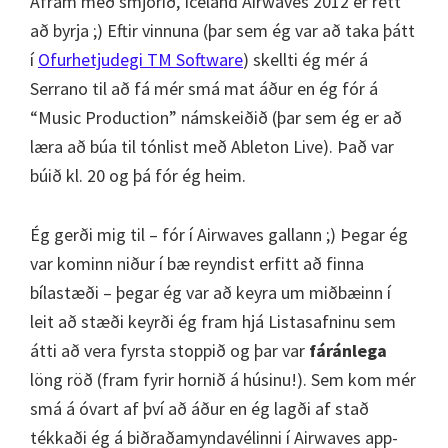
Áfram með smjörið, Iceland Airwaves 2012 er rétt
að byrja ;) Eftir vinnuna (þar sem ég var að taka þátt
í
Ofurhetjudegi TM Software
) skellti ég mér á
Serrano til að fá mér smá mat áður en ég fór á
“Music Production” námskeiðið (þar sem ég er að
læra að búa til tónlist með Ableton Live). Það var
búið kl. 20 og þá fór ég heim.
Ég gerði mig til – fór í Airwaves gallann ;) Þegar ég
var kominn niður í bæ reyndist erfitt að finna
bílastæði – þegar ég var að keyra um miðbæinn í
leit að stæði keyrði ég fram hjá Listasafninu sem
átti að vera fyrsta stoppið og þar var
fáránlega
löng röð (fram fyrir hornið á húsinu!). Sem kom mér
smá á óvart af því að áður en ég lagði af stað
tékkaði ég á biðraðamyndavélinni í Airwaves app-