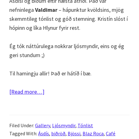
Ásdísi og biðum eftir næsta atriði. Það var
nefninlega
Valdimar
– hápunktur kvöldsins, mjög
skemmtileg tónlist og góð stemning. Kristín slóst í
hópinn og líka Hlynur fyrir rest.
Ég tók náttúrulega nokkrar ljósmyndir, eins og ég
geri stundum ;)
Til hamingju allir! Það er hátíð í bæ.
about
[Read more…]
Iceland
Airwaves
2011
Filed Under:
Gallery
,
Ljósmyndir
,
Tónlist
–
Tagged With:
Ásdís
,
biðröð
,
Bjössi
,
Blaz Roca
,
Café
Dagur