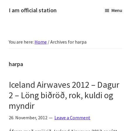
Skip
Skip
Skip
Skip
I am official station
Menu
to
to
to
to
Ljósmyndir,
primary
main
primary
footer
kvikmyndagagnrýni,
navigation
content
sidebar
ferðasögur,
You are here:
Home
/
Archives for harpa
fréttir
af
Hannesi
harpa
og
annað
Iceland Airwaves 2012 – Dagur
skemmtilegt
2 – Löng biðröð, rok, kuldi og
:)
myndir
26. November, 2012
Leave a Comment