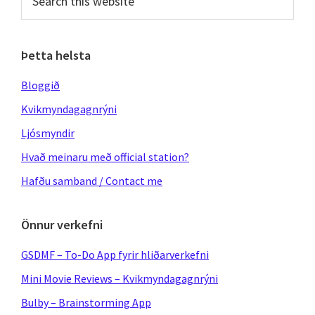
this
website
Þetta helsta
Bloggið
Kvikmyndagagnrýni
Ljósmyndir
Hvað meinaru með official station?
Hafðu samband / Contact me
Önnur verkefni
GSDMF – To-Do App fyrir hliðarverkefni
Mini Movie Reviews – Kvikmyndagagnrýni
Bulby – Brainstorming App