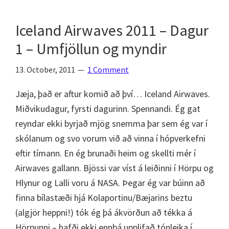
–
Löng
Iceland Airwaves 2011 – Dagur
biðröð,
1 – Umfjöllun og myndir
rok,
kuldi
13. October, 2011
1 Comment
og
myndir
Jæja, það er aftur komið að því… Iceland Airwaves.
Miðvikudagur, fyrsti dagurinn. Spennandi. Ég gat
reyndar ekki byrjað mjög snemma þar sem ég var í
skólanum og svo vorum við að vinna í hópverkefni
eftir tímann. En ég brunaði heim og skellti mér í
Airwaves gallann. Bjössi var víst á leiðinni í Hörpu og
Hlynur og Lalli voru á NASA. Þegar ég var búinn að
finna bílastæði hjá Kolaportinu/Bæjarins beztu
(algjör heppni!) tók ég þá ákvörðun að tékka á
Hörpunni – hafði ekki ennþá upplifað tónleika í