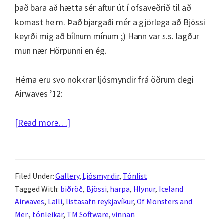
það bara að hætta sér aftur út í ofsaveðrið til að
komast heim. Það bjargaði mér algjörlega að Bjössi
keyrði mig að bílnum mínum ;) Hann var s.s. lagður
mun nær Hörpunni en ég.
Hérna eru svo nokkrar ljósmyndir frá öðrum degi
Airwaves ’12:
about
[Read more…]
Iceland
Airwaves
2012
Filed Under:
Gallery
,
Ljósmyndir
,
Tónlist
–
Tagged With:
biðröð
,
Bjössi
,
harpa
,
Hlynur
,
Iceland
Dagur
Airwaves
,
Lalli
,
listasafn reykjavíkur
,
Of Monsters and
2
Men
,
tónleikar
,
TM Software
,
vinnan