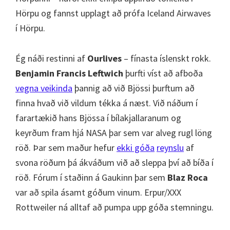
Hörpu og fannst upplagt að prófa Iceland Airwaves
í Hörpu.
Ég náði restinni af
Ourlives
– fínasta íslenskt rokk.
Benjamin Francis Leftwich
þurfti víst að afboða
vegna veikinda
þannig að við Bjössi þurftum að
finna hvað við vildum tékka á næst. Við náðum í
farartækið hans Bjössa í bílakjallaranum og
keyrðum fram hjá NASA þar sem var alveg rugl löng
röð. Þar sem maður hefur
ekki góða
reynslu
af
svona röðum þá ákváðum við að sleppa því að bíða í
röð. Fórum í staðinn á Gaukinn þar sem
Blaz Roca
var að spila ásamt góðum vinum. Erpur/XXX
Rottweiler ná alltaf að pumpa upp góða stemningu.