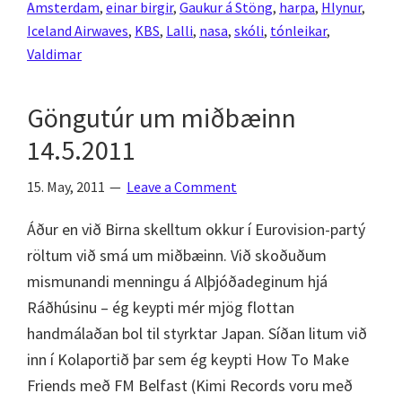
Amsterdam
,
einar birgir
,
Gaukur á Stöng
,
harpa
,
Hlynur
,
1
Iceland Airwaves
,
KBS
,
Lalli
,
nasa
,
skóli
,
tónleikar
,
–
Valdimar
Umfjöllun
og
Göngutúr um miðbæinn
myndir
14.5.2011
15. May, 2011
Leave a Comment
Áður en við Birna skelltum okkur í Eurovision-partý
röltum við smá um miðbæinn. Við skoðuðum
mismunandi menningu á Alþjóðadeginum hjá
Ráðhúsinu – ég keypti mér mjög flottan
handmálaðan bol til styrktar Japan. Síðan litum við
inn í Kolaportið þar sem ég keypti How To Make
Friends með FM Belfast (Kimi Records voru með