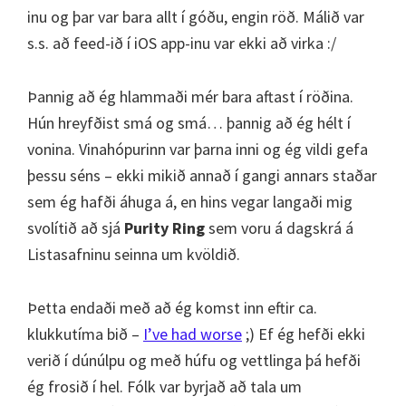
inu og þar var bara allt í góðu, engin röð. Málið var
s.s. að feed-ið í iOS app-inu var ekki að virka :/
Þannig að ég hlammaði mér bara aftast í röðina.
Hún hreyfðist smá og smá… þannig að ég hélt í
vonina. Vinahópurinn var þarna inni og ég vildi gefa
þessu séns – ekki mikið annað í gangi annars staðar
sem ég hafði áhuga á, en hins vegar langaði mig
svolítið að sjá
Purity Ring
sem voru á dagskrá á
Listasafninu seinna um kvöldið.
Þetta endaði með að ég komst inn eftir ca.
klukkutíma bið –
I’ve had worse
;) Ef ég hefði ekki
verið í dúnúlpu og með húfu og vettlinga þá hefði
ég frosið í hel. Fólk var byrjað að tala um