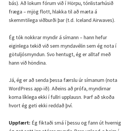
bás). Að lokum fórum við í Hörpu, tónlistarhúsið
fræga – mjög flott, hlakka til að mæta á
skemmtilega viðburði þar (t.d. Iceland Airwaves).
Ég tók nokkrar myndir á símann – hann hefur
eiginlega tekið við sem myndavélin sem ég nota í
götuljósmyndun. Svo hentugt, ég er alltaf með
hann við höndina.
Já, ég er að senda þessa færslu úr símanum (nota
WordPress app-ið). Aðeins að prófa, myndirnar
koma líklega ekki í fullri upplausn. Þarf að skoða
hvort ég geti ekki reddað því.
Uppfært:
Ég fiktaði smá í þessu og fann út hvernig