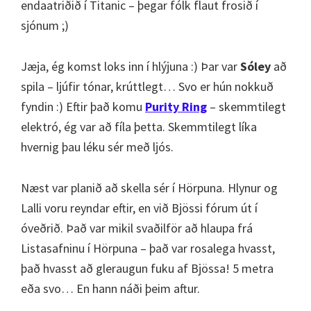
endaatriðið í Titanic – þegar fólk flaut frosið í
sjónum ;)
Jæja, ég komst loks inn í hlýjuna :) Þar var
Sóley
að
spila – ljúfir tónar, krúttlegt… Svo er hún nokkuð
fyndin :) Eftir það komu
Purity Ring
– skemmtilegt
elektró, ég var að fíla þetta. Skemmtilegt líka
hvernig þau léku sér með ljós.
Næst var planið að skella sér í Hörpuna. Hlynur og
Lalli voru reyndar eftir, en við Bjössi fórum út í
óveðrið. Það var mikil svaðilför að hlaupa frá
Listasafninu í Hörpuna – það var rosalega hvasst,
það hvasst að gleraugun fuku af Bjössa! 5 metra
eða svo… En hann náði þeim aftur.