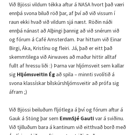
Við Bjössi vildum tékka aftur á NASA hvort það væri
ennþá svona biluð röð þar, af því að við vissum í
raun ekki hvað við vildum sjá næst. Röðin náði
ennþá nánast að Alþingi þannig að við snérum við
og fórum á Café Amsterdam. Þar hittum við Einar
Birgi, Áka, Kristínu og fleiri. Já, það er eitt það
skemmtilega við Airwaves að maður hittir alltaf
fullt af hressu liði :) Þarna var hljómsveit sem kallar
sig
Hljómsveitin Ég
að spila – minnti svolítið á
svona klassískar bílskúrshljómsveitir að prófa sig
áfram ;)
Við Bjössi beiluðum fljótlega á því og fórum aftur á
Gauk á Stöng þar sem
EmmSjé Gauti
var á sviðinu.
Við tjilluðum bara á kantinum við eitthvað borð með