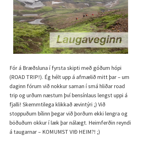
Fór á Bræðsluna í fyrsta skipti með góðum hópi
(ROAD TRIP!). Ég hélt upp á afmælið mitt þar – um
daginn fórum við nokkur saman í smá hliðar road
trip og urðum næstum því bensínlaus lengst uppi á
fjalli! Skemmtilega klikkað ævintýri ;) Við
stoppuðum bílinn þegar við þorðum ekki lengra og
böðuðum okkur í læk þar nálægt. Heimferðin reyndi
á taugarnar – KOMUMST VIÐ HEIM?! ;)