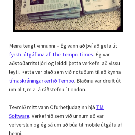
Meira tengt vinnunni – Ég vann að því að gefa út
fyrstu útgáfuna af The Tempo Times
. Ég var
aðstoðarritstjóri og leiddi þetta verkefni að vissu
leyti. Þetta var blað sem við notuðum til að kynna
tímaskráningarkerfið Tempo
. Blaðinu var dreift út
um allt, m.a. á ráðstefnu í London.
Teymið mitt vann Ofurhetjudaginn hjá
TM
Software
. Verkefnið sem við unnum að var
vefverslun og ég sá um að búa til mobile útgáfu af
henni.