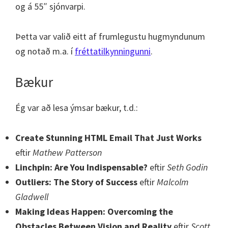
og á 55″ sjónvarpi.
Þetta var valið eitt af frumlegustu hugmyndunum
og notað m.a. í
fréttatilkynningunni
.
Bækur
Ég var að lesa ýmsar bækur, t.d.:
Create Stunning HTML Email That Just Works
eftir
Mathew Patterson
Linchpin: Are You Indispensable?
eftir
Seth Godin
Outliers: The Story of Success
eftir
Malcolm
Gladwell
Making Ideas Happen: Overcoming the
Obstacles Between Vision and Reality
eftir
Scott