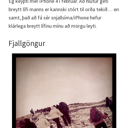
Ég keypti mér iPhone 4 í febrúar. Að hlutur geti
breytt lífi manns er kannski stórt til orða tekið… en
samt, það að fá sér snjallsíma/iPhone hefur
klárlega breytt lífinu mínu að mörgu leyti.
Fjallgöngur