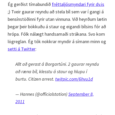
Ég gerðist tímabundið
fréttaljósmyndari fyrir dv.is
;) Tveir gaurar reyndu að stela bíl sem var í gangi á
bensínstöðinni fyrir utan vinnuna. Við heyrðum lætin
þegar þeir bökkuðu á staur og eigandi bílsins fór að
hrópa. Fólk nálægt handsamaði strákana. Svo kom
lögreglan. Ég tók nokkrar myndir á símann minn og
setti á Twitter
:
Allt að gerast á Borgartúni. 2 gaurar reyndu
að ræna bíl, klesstu á staur og hlupu í
burtu. Citizen arrest.
twitpic.com/6hvu1d
— Hannes (@officialstation)
September 8,
2011