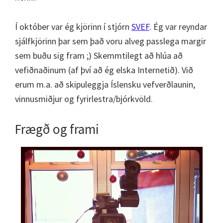
Í október var ég kjörinn í stjórn
SVEF
. Ég var reyndar
sjálfkjörinn þar sem það voru alveg passlega margir
sem buðu sig fram ;) Skemmtilegt að hlúa að
vefiðnaðinum (af því að ég elska Internetið). Við
erum m.a. að skipuleggja Íslensku vefverðlaunin,
vinnusmiðjur og fyrirlestra/bjórkvöld.
Frægð og frami