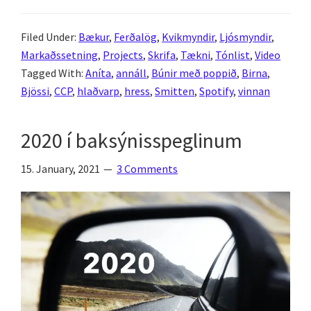
2021
–
Filed Under:
Bækur
,
Ferðalög
,
Kvikmyndir
,
Ljósmyndir
,
stiklað á
Markaðssetning
,
Projects
,
Skrifa
,
Tækni
,
Tónlist
,
Video
stóru
Tagged With:
Aníta
,
annáll
,
Búnir með poppið
,
Birna
,
Bjössi
,
CCP
,
hlaðvarp
,
hress
,
Smitten
,
Spotify
,
vinnan
2020 í baksýnisspeglinum
15. January, 2021
3 Comments