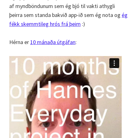
af myndböndunum sem ég bjó til vakti athygli
þeirra sem standa bakvið app-ið sem ég nota og
ég
fékk skemmtileg hrós frá þeim
:)
Hérna er
10 mánaða útgáfan
: