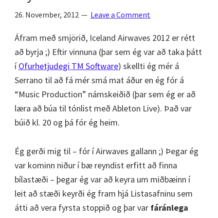
26. November, 2012
Leave a Comment
Áfram með smjörið, Iceland Airwaves 2012 er rétt
að byrja ;) Eftir vinnuna (þar sem ég var að taka þátt
í
Ofurhetjudegi TM Software
) skellti ég mér á
Serrano til að fá mér smá mat áður en ég fór á
“Music Production” námskeiðið (þar sem ég er að
læra að búa til tónlist með Ableton Live). Það var
búið kl. 20 og þá fór ég heim.
Ég gerði mig til – fór í Airwaves gallann ;) Þegar ég
var kominn niður í bæ reyndist erfitt að finna
bílastæði – þegar ég var að keyra um miðbæinn í
leit að stæði keyrði ég fram hjá Listasafninu sem
átti að vera fyrsta stoppið og þar var
fáránlega