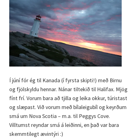
Í júní fór ég til Kanada (í fyrsta skipti!) með Birnu
og fjölskyldu hennar. Nánar tiltekið til Halifax. Mjög
fínt frí. Vorum bara að tjilla og leika okkur, túristast
og slæpast. Við vorum með bílaleigubíl og keyrðum
smá um Nova Scotia – m.a. til Peggys Cove.
Villtumst reyndar smá á leiðinni, en það var bara
skemmtilegt ævintýri :)