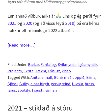
Mynd töfruð fram með Midjourney gervigreindinni
Enn annað viðburðaríkt ár
Eins og ég gerði fyrir
2021
og
2020
(og að vissu leyti
2019
) þá eru hérna
nokkrir eftirminnilegir 2022 atburðir.
about
[Read more…]
2022
í
Filed Under:
Bækur
,
Ferðalög
,
Kvikmyndir
,
Ljósmyndir
,
baksýnisspeglinum
Projects
,
Skrifa
,
Tækni
,
Tónlist
,
Video
Tagged With:
Aníta
,
annáll
,
Búnir með poppið
,
Birna
,
Bjössi
,
Bulby
,
einar birgir
,
gervigreind
,
Hlynur
,
hress
,
lárus
,
Spotify
,
Trausti
,
vinnan
2021 – stiklað á stóru