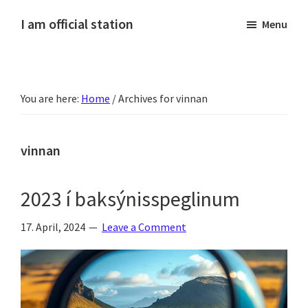
Skip
Skip
Skip
Skip
I am official station
Menu
to
to
to
to
Ljósmyndir,
primary
main
primary
footer
kvikmyndagagnrýni,
navigation
content
sidebar
ferðasögur,
You are here:
Home
/
Archives for vinnan
fréttir
af
Hannesi
vinnan
og
annað
2023 í baksýnisspeglinum
skemmtilegt
:)
17. April, 2024
Leave a Comment