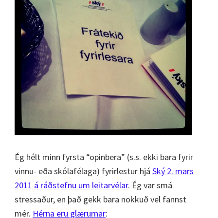
Ég hélt minn fyrsta “opinbera” (s.s. ekki bara fyrir
vinnu- eða skólafélaga) fyrirlestur hjá
Ský 2. mars
2011 á ráðstefnu um leitarvélar
. Ég var smá
stressaður, en það gekk bara nokkuð vel fannst
mér.
Hérna eru glærurnar
: