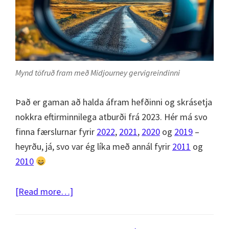
Mynd töfruð fram með Midjourney gervigreindinni
Það er gaman að halda áfram hefðinni og skrásetja
nokkra eftirminnilega atburði frá 2023. Hér má svo
finna færslurnar fyrir
2022
,
2021
,
2020
og
2019
–
heyrðu, já, svo var ég líka með annál fyrir
2011
og
2010
about
[Read more…]
2023
í