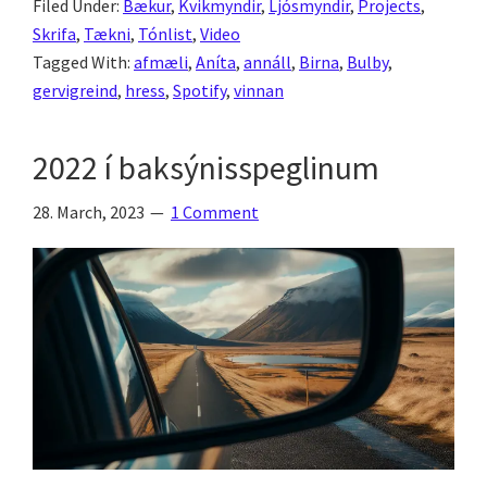
Filed Under:
Bækur
,
Kvikmyndir
,
Ljósmyndir
,
Projects
,
baksýnisspeglinum
Skrifa
,
Tækni
,
Tónlist
,
Video
Tagged With:
afmæli
,
Aníta
,
annáll
,
Birna
,
Bulby
,
gervigreind
,
hress
,
Spotify
,
vinnan
2022 í baksýnisspeglinum
28. March, 2023
1 Comment