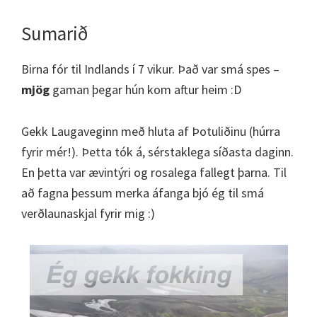
Sumarið
Birna fór til Indlands í 7 vikur. Það var smá spes –
mjög
gaman þegar hún kom aftur heim :D
Gekk Laugaveginn með hluta af Þotuliðinu (húrra
fyrir mér!). Þetta tók á, sérstaklega síðasta daginn.
En þetta var ævintýri og rosalega fallegt þarna. Til
að fagna þessum merka áfanga bjó ég til smá
verðlaunaskjal fyrir mig :)