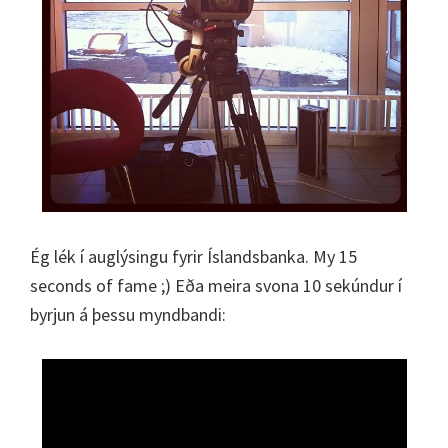
Ég lék í auglýsingu fyrir Íslandsbanka. My 15
seconds of fame ;) Eða meira svona 10 sekúndur í
byrjun á þessu myndbandi: