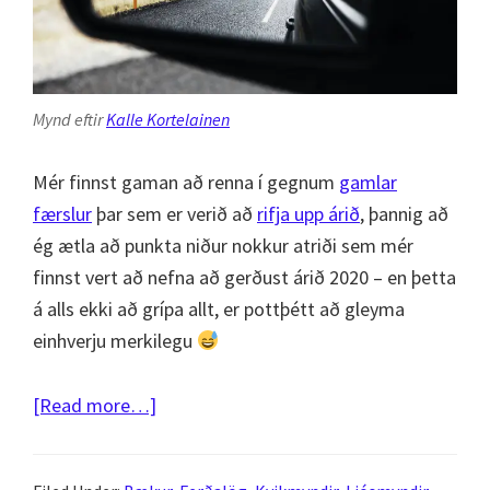
Mynd eftir
Kalle Kortelainen
Mér finnst gaman að renna í gegnum
gamlar
færslur
þar sem er verið að
rifja upp árið
, þannig að
ég ætla að punkta niður nokkur atriði sem mér
finnst vert að nefna að gerðust árið 2020 – en þetta
á alls ekki að grípa allt, er pottþétt að gleyma
einhverju merkilegu
about
[Read more…]
2020
í