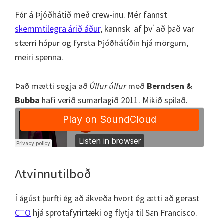
Fór á Þjóðhátið með crew-inu. Mér fannst
skemmtilegra árið áður
, kannski af því að það var
stærri hópur og fyrsta Þjóðhátíðin hjá mörgum,
meiri spenna.
Það mætti segja að
Úlfur úlfur
með
Berndsen &
Bubba
hafi verið sumarlagið 2011. Mikið spilað.
Atvinnutilboð
Í ágúst þurfti ég að ákveða hvort ég ætti að gerast
CTO
hjá sprotafyrirtæki og flytja til San Francisco.