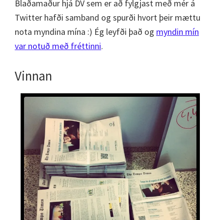
Blaðamaður hjá DV sem er að fylgjast með mér á
Twitter hafði samband og spurði hvort þeir mættu
nota myndina mína :) Ég leyfði það og
myndin mín
var notuð með fréttinni
.
Vinnan