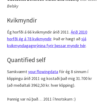
Belsky
Kvikmyndir
Ég horfði á 66 kvikmyndir árið 2011.
Árið 2010
horfði ég á 78 kvikmyndir
. Það er hægt að
sjá
kvikmyndagagnrýnina fyrir þessar myndir hér
.
Quantified self
Samkvæmt
your.flowingdata
fór ég 8 sinnum í
klippingu árið 2011 og kostaði það mig 31.700 kr
(að meðaltali 3962,50 kr. hver klipping).
Þannig var nú það… 2011 í hnotskurn :)