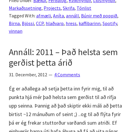
Filed Under:
Bækur
,
Ferðalög
,
Kvikmyndir
,
Ljósmyndir
,
baksýnisspeglinum
Markaðssetning
,
Projects
,
Skrifa
,
Tónlist
Tagged With:
afmæli
,
Aníta
,
annáll
,
Búnir með poppið
,
Birna
,
Bjössi
,
CCP
,
hlaðvarp
,
hress
,
kaffibarinn
,
Spotify
,
vinnan
Annáll: 2011 – Það helsta sem
gerðist þetta árið
31. December, 2012
4 Comments
Ég er aðallega að setja þetta inn fyrir mig, til að
punkta hjá mér það helsta sem gerðist til að rifja
upp seinna. Þannig að það skiptir ekki máli að þetta
birtist ~12 mánuðum of seint ;) ..og til að flýta fyrir
þá er ég frekar stuttorður varðandi sum atriði. Ef
einhverjir þarna úti hafa áhuga að fá að vita nánar