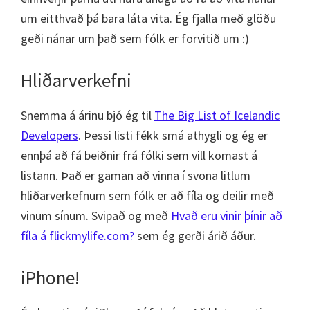
um eitthvað þá bara láta vita. Ég fjalla með glöðu
geði nánar um það sem fólk er forvitið um :)
Hliðarverkefni
Snemma á árinu bjó ég til
The Big List of Icelandic
Developers
. Þessi listi fékk smá athygli og ég er
ennþá að fá beiðnir frá fólki sem vill komast á
listann. Það er gaman að vinna í svona litlum
hliðarverkefnum sem fólk er að fíla og deilir með
vinum sínum. Svipað og með
Hvað eru vinir þínir að
fíla á flickmylife.com?
sem ég gerði árið áður.
iPhone!