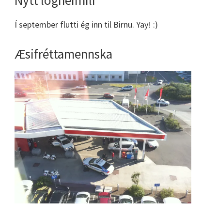
Nýtt lögheimili
Í september flutti ég inn til Birnu. Yay! :)
Æsifréttamennska