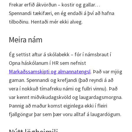
Frekar erfið ákvörðun – kostir og gallar…
Spennandi tækifæri, en ég endaði á því að hafna
tilboðinu. Hentaði mér ekki alveg.
Meira nám
Ég settist aftur á skólabekk – fór í námsbraut í
Opna háskólanum í HR sem nefnist
Markaðssamskipti og almannatengsl
. Það var mjög
gaman. Spennandi og krefjandi (það reyndi á að
vera í nokkuð tímafreku námi og fullri vinnu). Það
var kennt miðvikudagskvöld og laugardagsmorgna.
Þannig að maður komst eiginlega ekki í fleiri
fjallgöngur þar sem þær voru alltaf á laugardögum.