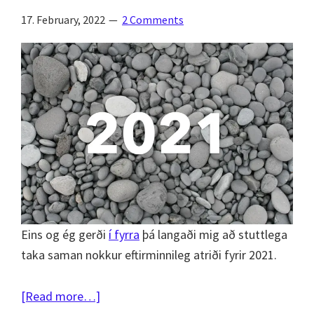
17. February, 2022
2 Comments
Eins og ég gerði
í fyrra
þá langaði mig að stuttlega
taka saman nokkur eftirminnileg atriði fyrir 2021.
about
[Read more…]