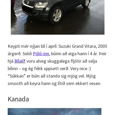
Keypti mér nýjan bíl í apríl: Suzuki Grand Vitara, 2005
árgerð. Seldi
Póló-inn
, búinn að eiga hann í 4 ár. Þeir
hjá
Bílalíf
voru alveg skuggalega fljótir að selja
bílinn – og ég fékk uppsett verð. Very nice :)
“Súkkan” er búin að standa sig mjög vel. Mjög
smooth að keyra hann og lítið sem ekkert vesen.
Kanada