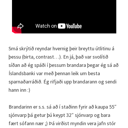
Smá skrýtið reyndar hvernig þeir breyttu útlitinu á
þessu (birta, contrast…). En já, það var svolítið
síðan að ég spáði í þessum brandara þegar ég sá að
Íslandsbanki var með þennan leik um besta
sparnaðarráðið. Ég rifjaði upp brandarann og sendi
hann inn :)
Brandarinn er s.s. sá að í staðinn fyrir að kaupa 55″
sjónvarp þá getur þú keypt 32″ sjónvarp og bara
fært sófann nær ;) Þá virðist myndin vera jafn stór