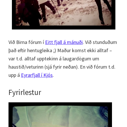
Við Birna fórum í
Eitt fjall á mánuði
. Við stunduðum
það eftir hentugleika ;) Maður komst ekki alltaf –
var t.d. alltaf upptekinn á laugardögum um
haustið/veturinn (sjá fyrir neðan). En við fórum t.d.
upp á
Eyrarfjall í Kjós
.
Fyrirlestur