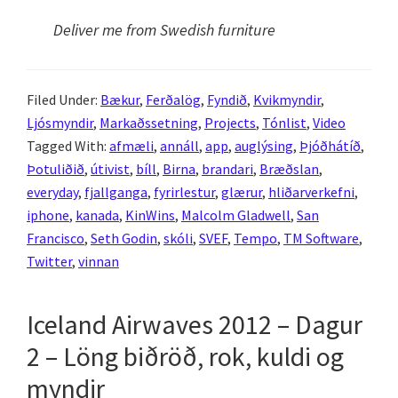
Deliver me from Swedish furniture
Filed Under:
Bækur
,
Ferðalög
,
Fyndið
,
Kvikmyndir
,
Ljósmyndir
,
Markaðssetning
,
Projects
,
Tónlist
,
Video
Tagged With:
afmæli
,
annáll
,
app
,
auglýsing
,
Þjóðhátíð
,
Þotuliðið
,
útivist
,
bíll
,
Birna
,
brandari
,
Bræðslan
,
everyday
,
fjallganga
,
fyrirlestur
,
glærur
,
hliðarverkefni
,
iphone
,
kanada
,
KinWins
,
Malcolm Gladwell
,
San
Francisco
,
Seth Godin
,
skóli
,
SVEF
,
Tempo
,
TM Software
,
Twitter
,
vinnan
Iceland Airwaves 2012 – Dagur
2 – Löng biðröð, rok, kuldi og
myndir