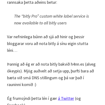
rannsaka þetta aðeins betur:
The “bitly Pro” custom white label service is
now available to all bitly users
Var nefninlega búinn að sjá að hinir og þessir
bloggarar voru að nota bitly á sínu eigin stutta
léni…
Þannig að ég er að nota bitly bakvið h4nn.es (alveg
ókeypis). Mjög auðvelt að setja upp, þurfti bara að
bæta við smá DNS stillingum og þá var það í
rauninni komið :)
Ég frumsýndi þetta lén í gær
á Twitter
(og