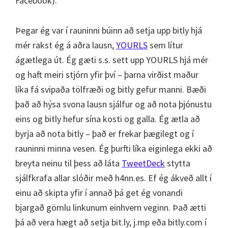
Facebook).
Þegar ég var í rauninni búinn að setja upp bitly hjá
mér rakst ég á aðra lausn,
YOURLS
sem lítur
ágætlega út. Ég gæti s.s. sett upp YOURLS hjá mér
og haft meiri stjórn yfir því – þarna virðist maður
líka fá svipaða tölfræði og bitly gefur manni. Bæði
það að hýsa svona lausn sjálfur og að nota þjónustu
eins og bitly hefur sína kosti og galla. Ég ætla að
byrja að nota bitly – það er frekar þægilegt og í
rauninni minna vesen. Ég þurfti líka eiginlega ekki að
breyta neinu til þess að láta
TweetDeck
stytta
sjálfkrafa allar slóðir með h4nn.es. Ef ég ákveð allt í
einu að skipta yfir í annað þá get ég vonandi
bjargað gömlu linkunum einhvern veginn. Það ætti
þá að vera hægt að setja bit.ly, j.mp eða bitly.com í