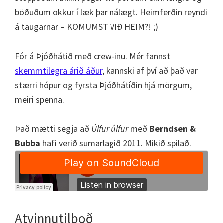
böðuðum okkur í læk þar nálægt. Heimferðin reyndi
á taugarnar – KOMUMST VIÐ HEIM?! ;)
Fór á Þjóðhátið með crew-inu. Mér fannst
skemmtilegra árið áður
, kannski af því að það var
stærri hópur og fyrsta Þjóðhátíðin hjá mörgum,
meiri spenna.
Það mætti segja að
Úlfur úlfur
með
Berndsen &
Bubba
hafi verið sumarlagið 2011. Mikið spilað.
Atvinnutilboð