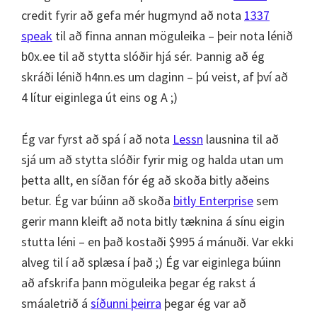
credit fyrir að gefa mér hugmynd að nota
1337
speak
til að finna annan möguleika – þeir nota lénið
b0x.ee til að stytta slóðir hjá sér. Þannig að ég
skráði lénið h4nn.es um daginn – þú veist, af því að
4 lítur eiginlega út eins og A ;)
Ég var fyrst að spá í að nota
Lessn
lausnina til að
sjá um að stytta slóðir fyrir mig og halda utan um
þetta allt, en síðan fór ég að skoða bitly aðeins
betur. Ég var búinn að skoða
bitly Enterprise
sem
gerir mann kleift að nota bitly tæknina á sínu eigin
stutta léni – en það kostaði $995 á mánuði. Var ekki
alveg til í að splæsa í það ;) Ég var eiginlega búinn
að afskrifa þann möguleika þegar ég rakst á
smáaletrið á
síðunni þeirra
þegar ég var að