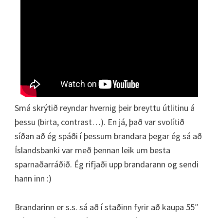
Smá skrýtið reyndar hvernig þeir breyttu útlitinu á
þessu (birta, contrast…). En já, það var svolítið
síðan að ég spáði í þessum brandara þegar ég sá að
Íslandsbanki var með þennan leik um besta
sparnaðarráðið. Ég rifjaði upp brandarann og sendi
hann inn :)
Brandarinn er s.s. sá að í staðinn fyrir að kaupa 55″