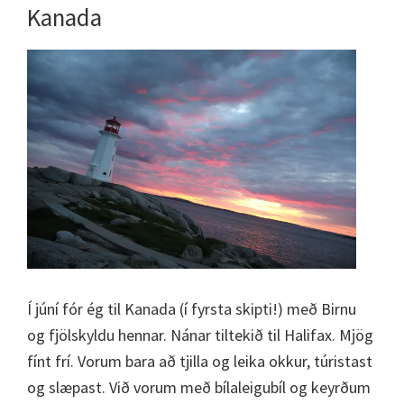
Kanada
Í júní fór ég til Kanada (í fyrsta skipti!) með Birnu
og fjölskyldu hennar. Nánar tiltekið til Halifax. Mjög
fínt frí. Vorum bara að tjilla og leika okkur, túristast
og slæpast. Við vorum með bílaleigubíl og keyrðum