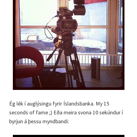
Ég lék í auglýsingu fyrir Íslandsbanka. My 15
seconds of fame ;) Eða meira svona 10 sekúndur í
byrjun á þessu myndbandi: