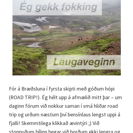
Fór á Bræðsluna í fyrsta skipti með góðum hópi
(ROAD TRIP!). Ég hélt upp á afmælið mitt þar – um
daginn fórum við nokkur saman í smá hliðar road
trip og urðum næstum því bensínlaus lengst uppi á
fjalli! Skemmtilega klikkað ævintýri ;) Við
stoppuðum bílinn þegar við þorðum ekki lengra og