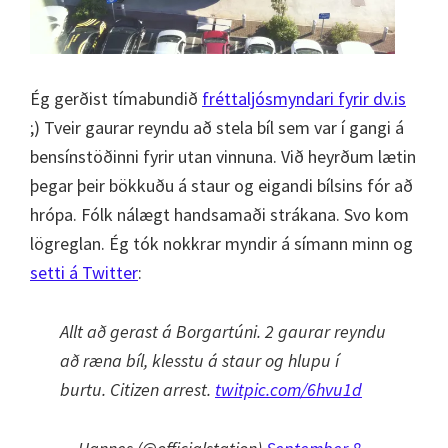
Ég gerðist tímabundið
fréttaljósmyndari fyrir dv.is
;) Tveir gaurar reyndu að stela bíl sem var í gangi á
bensínstöðinni fyrir utan vinnuna. Við heyrðum lætin
þegar þeir bökkuðu á staur og eigandi bílsins fór að
hrópa. Fólk nálægt handsamaði strákana. Svo kom
lögreglan. Ég tók nokkrar myndir á símann minn og
setti á Twitter
:
Allt að gerast á Borgartúni. 2 gaurar reyndu
að ræna bíl, klesstu á staur og hlupu í
burtu. Citizen arrest.
twitpic.com/6hvu1d