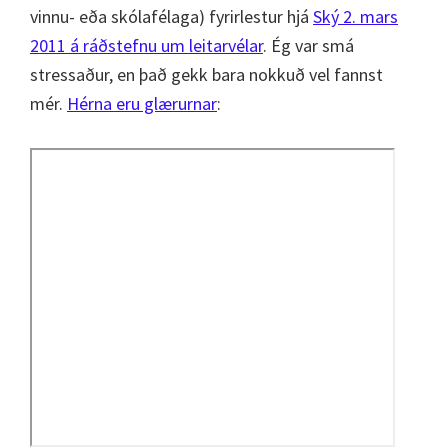
vinnu- eða skólafélaga) fyrirlestur hjá
Ský 2. mars
2011 á ráðstefnu um leitarvélar
. Ég var smá
stressaður, en það gekk bara nokkuð vel fannst
mér.
Hérna eru glærurnar
: