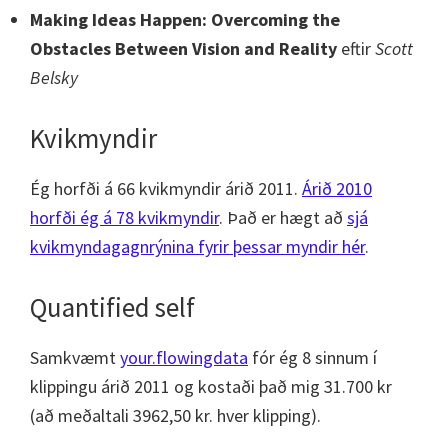
Making Ideas Happen: Overcoming the
Obstacles Between Vision and Reality
eftir
Scott
Belsky
Kvikmyndir
Ég horfði á 66 kvikmyndir árið 2011.
Árið 2010
horfði ég á 78 kvikmyndir
. Það er hægt að
sjá
kvikmyndagagnrýnina fyrir þessar myndir hér
.
Quantified self
Samkvæmt
your.flowingdata
fór ég 8 sinnum í
klippingu árið 2011 og kostaði það mig 31.700 kr
(að meðaltali 3962,50 kr. hver klipping).