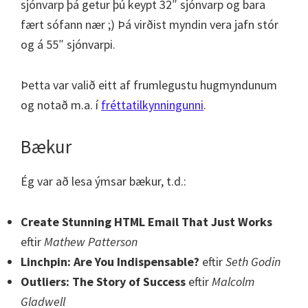
sjónvarp þá getur þú keypt 32″ sjónvarp og bara
fært sófann nær ;) Þá virðist myndin vera jafn stór
og á 55″ sjónvarpi.
Þetta var valið eitt af frumlegustu hugmyndunum
og notað m.a. í
fréttatilkynningunni
.
Bækur
Ég var að lesa ýmsar bækur, t.d.:
Create Stunning HTML Email That Just Works
eftir
Mathew Patterson
Linchpin: Are You Indispensable?
eftir
Seth Godin
Outliers: The Story of Success
eftir
Malcolm
Gladwell