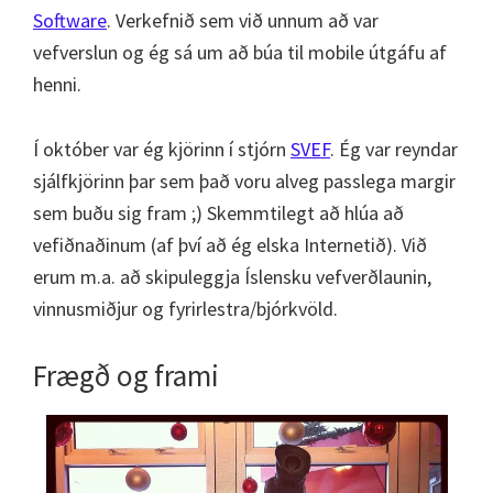
Software
. Verkefnið sem við unnum að var
vefverslun og ég sá um að búa til mobile útgáfu af
henni.
Í október var ég kjörinn í stjórn
SVEF
. Ég var reyndar
sjálfkjörinn þar sem það voru alveg passlega margir
sem buðu sig fram ;) Skemmtilegt að hlúa að
vefiðnaðinum (af því að ég elska Internetið). Við
erum m.a. að skipuleggja Íslensku vefverðlaunin,
vinnusmiðjur og fyrirlestra/bjórkvöld.
Frægð og frami