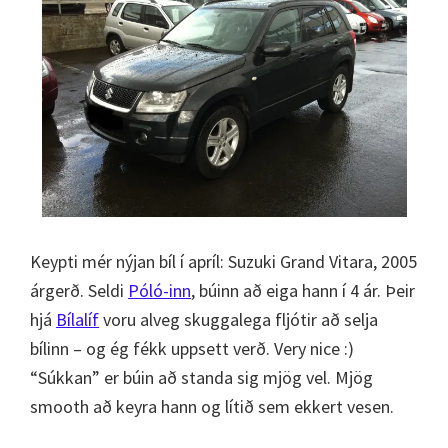
Keypti mér nýjan bíl í apríl: Suzuki Grand Vitara, 2005
árgerð. Seldi
Póló-inn
, búinn að eiga hann í 4 ár. Þeir
hjá
Bílalíf
voru alveg skuggalega fljótir að selja
bílinn – og ég fékk uppsett verð. Very nice :)
“Súkkan” er búin að standa sig mjög vel. Mjög
smooth að keyra hann og lítið sem ekkert vesen.