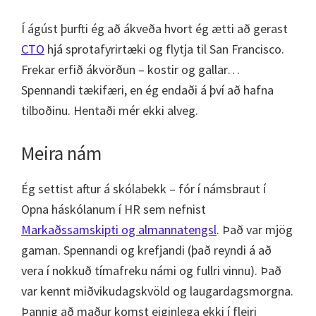
Í ágúst þurfti ég að ákveða hvort ég ætti að gerast
CTO
hjá sprotafyrirtæki og flytja til San Francisco.
Frekar erfið ákvörðun – kostir og gallar…
Spennandi tækifæri, en ég endaði á því að hafna
tilboðinu. Hentaði mér ekki alveg.
Meira nám
Ég settist aftur á skólabekk – fór í námsbraut í
Opna háskólanum í HR sem nefnist
Markaðssamskipti og almannatengsl
. Það var mjög
gaman. Spennandi og krefjandi (það reyndi á að
vera í nokkuð tímafreku námi og fullri vinnu). Það
var kennt miðvikudagskvöld og laugardagsmorgna.
Þannig að maður komst eiginlega ekki í fleiri