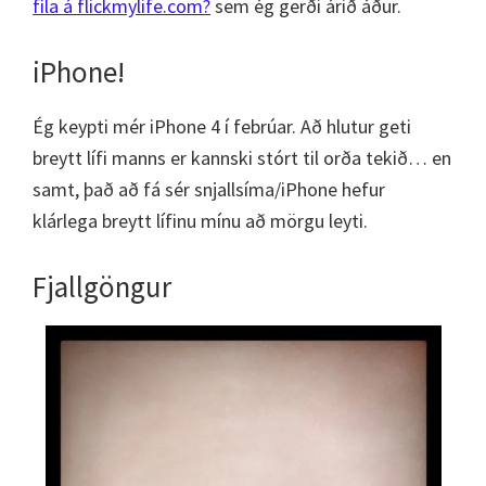
fíla á flickmylife.com?
sem ég gerði árið áður.
iPhone!
Ég keypti mér iPhone 4 í febrúar. Að hlutur geti
breytt lífi manns er kannski stórt til orða tekið… en
samt, það að fá sér snjallsíma/iPhone hefur
klárlega breytt lífinu mínu að mörgu leyti.
Fjallgöngur