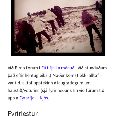
Við Birna fórum í
Eitt fjall á mánuði
. Við stunduðum
það eftir hentugleika ;) Maður komst ekki alltaf –
var t.d. alltaf upptekinn á laugardögum um
haustið/veturinn (sjá fyrir neðan). En við fórum t.d.
upp á
Eyrarfjall í Kjós
.
Fyrirlestur