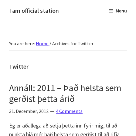
Skip
Skip
Skip
Skip
I am official station
Menu
to
to
to
to
Ljósmyndir,
primary
main
primary
footer
kvikmyndagagnrýni,
navigation
content
sidebar
ferðasögur,
You are here:
Home
/
Archives for Twitter
fréttir
af
Hannesi
Twitter
og
annað
Annáll: 2011 – Það helsta sem
skemmtilegt
gerðist þetta árið
:)
31. December, 2012
4 Comments
Ég er aðallega að setja þetta inn fyrir mig, til að
punkta hjá mér það helsta sem gerðist til að rifja