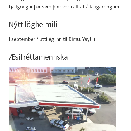
fjallgöngur þar sem þær voru alltaf á laugardögum.
Nýtt lögheimili
Í september flutti ég inn til Birnu. Yay! :)
Æsifréttamennska