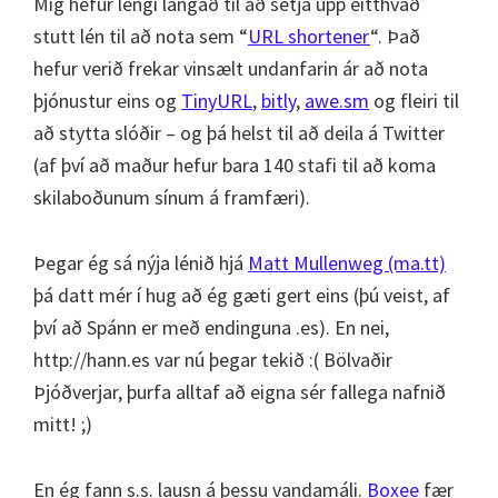
Mig hefur lengi langað til að setja upp eitthvað
stutt lén til að nota sem “
URL shortener
“. Það
hefur verið frekar vinsælt undanfarin ár að nota
þjónustur eins og
TinyURL
,
bitly
,
awe.sm
og fleiri til
að stytta slóðir – og þá helst til að deila á Twitter
(af því að maður hefur bara 140 stafi til að koma
skilaboðunum sínum á framfæri).
Þegar ég sá nýja lénið hjá
Matt Mullenweg (ma.tt)
þá datt mér í hug að ég gæti gert eins (þú veist, af
því að Spánn er með endinguna .es). En nei,
http://hann.es var nú þegar tekið :( Bölvaðir
Þjóðverjar, þurfa alltaf að eigna sér fallega nafnið
mitt! ;)
En ég fann s.s. lausn á þessu vandamáli.
Boxee
fær