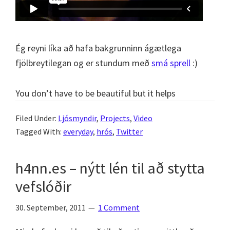
Ég reyni líka að hafa bakgrunninn ágætlega
fjölbreytilegan og er stundum með
smá
sprell
:)
You don’t have to be beautiful but it helps
Filed Under:
Ljósmyndir
,
Projects
,
Video
Tagged With:
everyday
,
hrós
,
Twitter
h4nn.es – nýtt lén til að stytta
vefslóðir
30. September, 2011
1 Comment