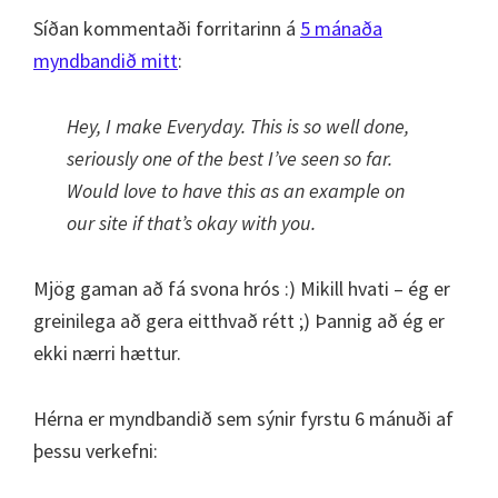
Síðan kommentaði forritarinn á
5 mánaða
myndbandið mitt
:
Hey, I make Everyday. This is so well done,
seriously one of the best I’ve seen so far.
Would love to have this as an example on
our site if that’s okay with you.
Mjög gaman að fá svona hrós :) Mikill hvati – ég er
greinilega að gera eitthvað rétt ;) Þannig að ég er
ekki nærri hættur.
Hérna er myndbandið sem sýnir fyrstu 6 mánuði af
þessu verkefni: