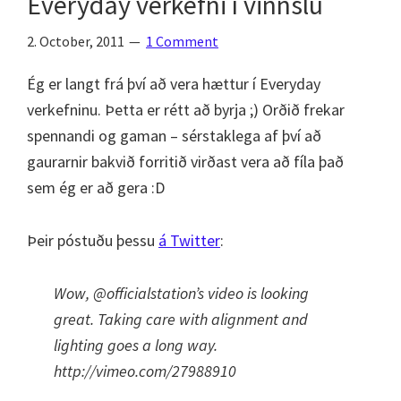
Everyday verkefni í vinnslu
2. October, 2011
1 Comment
Ég er langt frá því að vera hættur í Everyday
verkefninu. Þetta er rétt að byrja ;) Orðið frekar
spennandi og gaman – sérstaklega af því að
gaurarnir bakvið forritið virðast vera að fíla það
sem ég er að gera :D
Þeir póstuðu þessu
á Twitter
:
Wow, @officialstation’s video is looking
great. Taking care with alignment and
lighting goes a long way.
http://vimeo.com/27988910