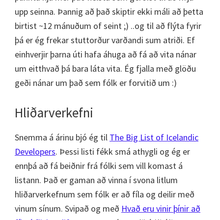
upp seinna. Þannig að það skiptir ekki máli að þetta
birtist ~12 mánuðum of seint ;) ..og til að flýta fyrir
þá er ég frekar stuttorður varðandi sum atriði. Ef
einhverjir þarna úti hafa áhuga að fá að vita nánar
um eitthvað þá bara láta vita. Ég fjalla með glöðu
geði nánar um það sem fólk er forvitið um :)
Hliðarverkefni
Snemma á árinu bjó ég til
The Big List of Icelandic
Developers
. Þessi listi fékk smá athygli og ég er
ennþá að fá beiðnir frá fólki sem vill komast á
listann. Það er gaman að vinna í svona litlum
hliðarverkefnum sem fólk er að fíla og deilir með
vinum sínum. Svipað og með
Hvað eru vinir þínir að