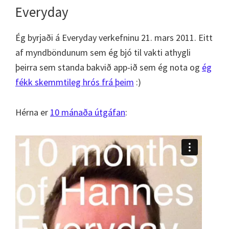
Everyday
Ég byrjaði á Everyday verkefninu 21. mars 2011. Eitt
af myndböndunum sem ég bjó til vakti athygli
þeirra sem standa bakvið app-ið sem ég nota og
ég
fékk skemmtileg hrós frá þeim
:)
Hérna er
10 mánaða útgáfan
: