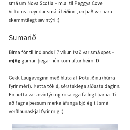
smá um Nova Scotia – m.a. til Peggys Cove.
Villtumst reyndar smá á leiðinni, en það var bara
skemmtilegt ævintýri :)
Sumarið
Birna fór til Indlands í 7 vikur. Það var smá spes –
mjög
gaman þegar hún kom aftur heim :D
Gekk Laugaveginn með hluta af Þotuliðinu (húrra
fyrir mér!). Þetta tók á, sérstaklega síðasta daginn.
En þetta var ævintýri og rosalega fallegt þarna. Til
að fagna þessum merka áfanga bjó ég til smá
verðlaunaskjal fyrir mig :)