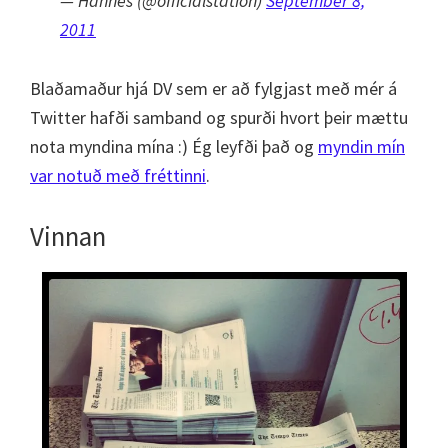
— Hannes (@officialstation)
September 8,
2011
Blaðamaður hjá DV sem er að fylgjast með mér á
Twitter hafði samband og spurði hvort þeir mættu
nota myndina mína :) Ég leyfði það og
myndin mín
var notuð með fréttinni
.
Vinnan