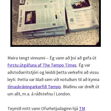
Meira tengt vinnunni – Ég vann að því að gefa út
fyrstu útgáfuna af The Tempo Times
. Ég var
aðstoðarritstjóri og leiddi þetta verkefni að vissu
leyti. Þetta var blað sem við notuðum til að kynna
tímaskráningarkerfið Tempo
. Blaðinu var dreift út
um allt, m.a. á ráðstefnu í London.
Teymið mitt vann Ofurhetjudaginn hjá
TM