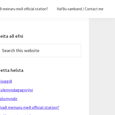
 meinaru með official station?
Hafðu samband / Contact me
Primary
eita að efni
Sidebar
earch
his
ebsite
Þetta helsta
loggið
vikmyndagagnrýni
jósmyndir
vað meinaru með official station?