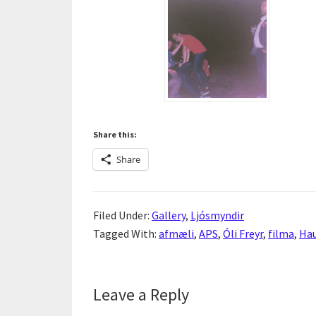
Share this:
Share
Filed Under:
Gallery
,
Ljósmyndir
Tagged With:
afmæli
,
APS
,
Óli Freyr
,
filma
,
Hau
Reader
Leave a Reply