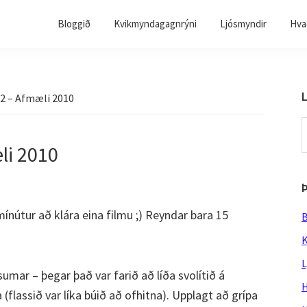
Bloggið
Kvikmyndagagnrýni
Ljósmyndir
Hvað
L
 2 – Afmæli 2010
S
t
li 2010
w
nútur að klára eina filmu ;) Reyndar bara 15
B
K
L
umar – þegar það var farið að líða svolítið á
H
 (flassið var líka búið að ofhitna). Upplagt að grípa