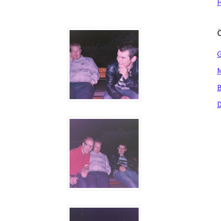
H
G
M
B
D