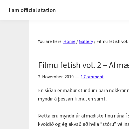
Skip
Skip
Skip
Skip
I am official station
to
to
to
to
Ljósmyndir,
primary
main
primary
footer
kvikmyndagagnrýni,
navigation
content
sidebar
ferðasögur,
You are here:
Home
/
Gallery
/
Filmu fetish vol.
fréttir
af
Hannesi
Filmu fetish vol. 2 – Afmæ
og
annað
2. November, 2010
1 Comment
skemmtilegt
En síðan er maður stundum bara nokkrar mí
:)
myndir á þessari filmu, en samt…
Þetta eru myndir úr afmælisteitinu núna í s
kvöldið og ég ákvað að hvíla “stóru” vélina