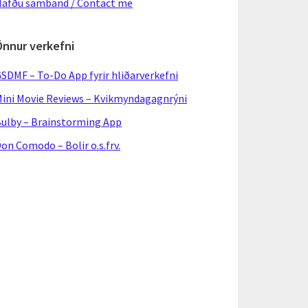
afðu samband / Contact me
Önnur verkefni
SDMF – To-Do App fyrir hliðarverkefni
ini Movie Reviews – Kvikmyndagagnrýni
ulby – Brainstorming App
on Comodo – Bolir o.s.frv.