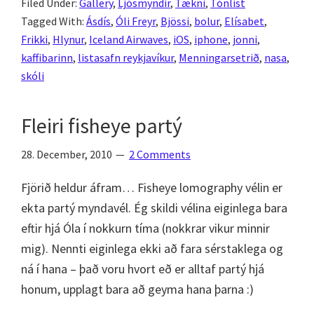
Filed Under:
Gallery
,
Ljósmyndir
,
Tækni
,
Tónlist
–
Tagged With:
Ásdís
,
Óli Freyr
,
Bjössi
,
bolur
,
Elísabet
,
Dagur
Frikki
,
Hlynur
,
Iceland Airwaves
,
iOS
,
iphone
,
jonni
,
4
kaffibarinn
,
listasafn reykjavíkur
,
Menningarsetrið
,
nasa
,
–
skóli
Enn
fleiri
Fleiri fisheye partý
tónleika-
partý-
28. December, 2010
2 Comments
myndir
Fjörið heldur áfram… Fisheye lomography vélin er
ekta partý myndavél. Ég skildi vélina eiginlega bara
eftir hjá Óla í nokkurn tíma (nokkrar vikur minnir
mig). Nennti eiginlega ekki að fara sérstaklega og
ná í hana – það voru hvort eð er alltaf partý hjá
honum, upplagt bara að geyma hana þarna :)