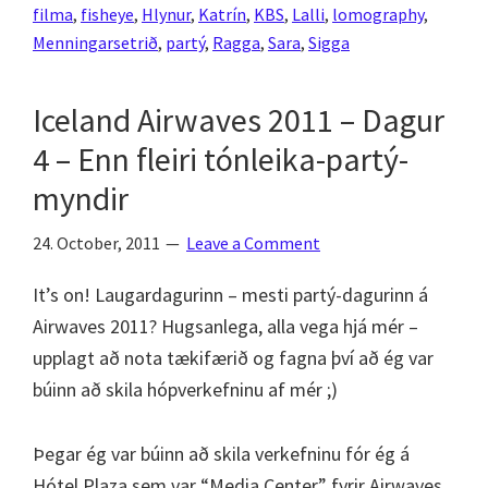
filma
,
fisheye
,
Hlynur
,
Katrín
,
KBS
,
Lalli
,
lomography
,
&
Menningarsetrið
,
partý
,
Ragga
,
Sara
,
Sigga
partý
Iceland Airwaves 2011 – Dagur
4 – Enn fleiri tónleika-partý-
myndir
24. October, 2011
Leave a Comment
It’s on! Laugardagurinn – mesti partý-dagurinn á
Airwaves 2011? Hugsanlega, alla vega hjá mér –
upplagt að nota tækifærið og fagna því að ég var
búinn að skila hópverkefninu af mér ;)
Þegar ég var búinn að skila verkefninu fór ég á
Hótel Plaza sem var “Media Center” fyrir Airwaves