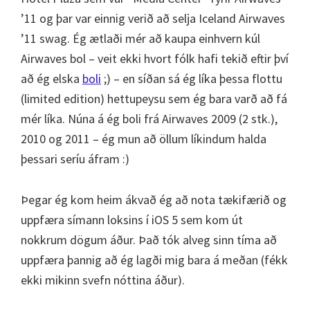
’11 og þar var einnig verið að selja Iceland Airwaves
’11 swag. Ég ætlaði mér að kaupa einhvern kúl
Airwaves bol – veit ekki hvort fólk hafi tekið eftir því
að ég elska
boli
;) – en síðan sá ég líka þessa flottu
(limited edition) hettupeysu sem ég bara varð að fá
mér líka. Núna á ég boli frá Airwaves 2009 (2 stk.),
2010 og 2011 – ég mun að öllum líkindum halda
þessari seríu áfram :)
Þegar ég kom heim ákvað ég að nota tækifærið og
uppfæra símann loksins í iOS 5 sem kom út
nokkrum dögum áður. Það tók alveg sinn tíma að
uppfæra þannig að ég lagði mig bara á meðan (fékk
ekki mikinn svefn nóttina áður).