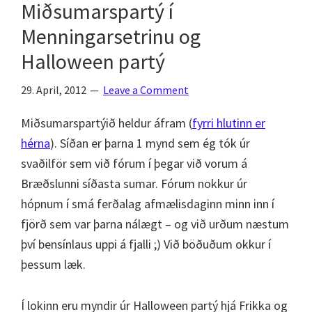
Miðsumarspartý í
Menningarsetrinu og
Halloween partý
29. April, 2012
Leave a Comment
Miðsumarspartýið heldur áfram (
fyrri hlutinn er
hérna
). Síðan er þarna 1 mynd sem ég tók úr
svaðilför sem við fórum í þegar við vorum á
Bræðslunni síðasta sumar. Fórum nokkur úr
hópnum í smá ferðalag afmælisdaginn minn inn í
fjörð sem var þarna nálægt – og við urðum næstum
því bensínlaus uppi á fjalli ;) Við böðuðum okkur í
þessum læk.
Í lokinn eru myndir úr Halloween partý hjá Frikka og