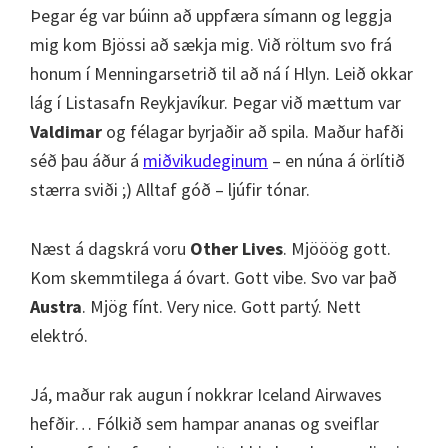
Þegar ég var búinn að uppfæra símann og leggja
mig kom Bjössi að sækja mig. Við röltum svo frá
honum í Menningarsetrið til að ná í Hlyn. Leið okkar
lág í Listasafn Reykjavíkur. Þegar við mættum var
Valdimar
og félagar byrjaðir að spila. Maður hafði
séð þau áður á
miðvikudeginum
– en núna á örlítið
stærra sviði ;) Alltaf góð – ljúfir tónar.
Næst á dagskrá voru
Other Lives
. Mjööög gott.
Kom skemmtilega á óvart. Gott vibe. Svo var það
Austra
. Mjög fínt. Very nice. Gott partý. Nett
elektró.
Já, maður rak augun í nokkrar Iceland Airwaves
hefðir… Fólkið sem hampar ananas og sveiflar