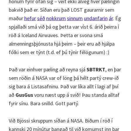
honum fyrir ofan sig – veit ekki alveg hver pælingin
bakvið það er. Síðan eru það LOST gaurarnir sem
maður
hefur
séð
nokkrum
sinnum
undanfarin
ár
. Ég
spjallaði smá við þá og þetta var víst 6. árið þeirra í
röð á Iceland Airwaves. Þetta er svona smá
almenningsþjónusta hjá þeim – þeir eru að hjálpa
fólki sem er týnt (t.d. ef þú týnir félögunum) :)
Það var einhver pæling að reyna sjá
SBTRKT
, en þar
sem röðin á NASA var of löng þá hélt partý crew-ið
sig bara á Listasafninu. Það var líka allt í lagi af því
að
GusGus
voru næst upp á svið! Þau standa alltaf
fyrir sínu. Bara snilld. Gott partý.
Við Bjössi skruppum síðan á NASA. Biðum í röð í
kannski 20 mínútur þangað til við komumst inn þar