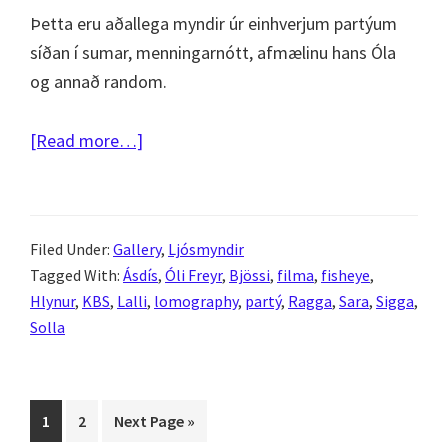
Þetta eru aðallega myndir úr einhverjum partýum
síðan í sumar, menningarnótt, afmælinu hans Óla
og annað random.
about
[Read more…]
Fleiri
fisheye
partý
Filed Under:
Gallery
,
Ljósmyndir
Tagged With:
Ásdís
,
Óli Freyr
,
Bjössi
,
filma
,
fisheye
,
Hlynur
,
KBS
,
Lalli
,
lomography
,
partý
,
Ragga
,
Sara
,
Sigga
,
Solla
Page
Page
Go
1
2
Next Page »
to