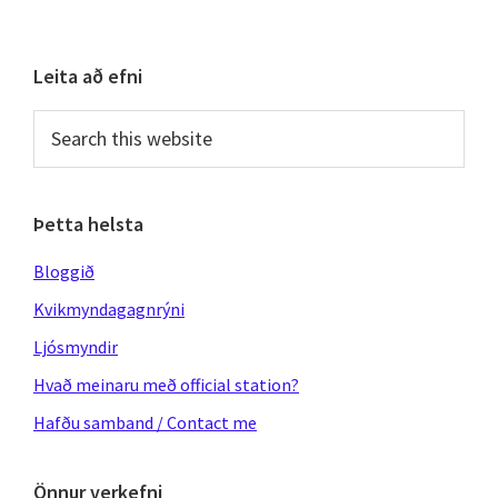
Primary
Leita að efni
Sidebar
Search
this
website
Þetta helsta
Bloggið
Kvikmyndagagnrýni
Ljósmyndir
Hvað meinaru með official station?
Hafðu samband / Contact me
Önnur verkefni