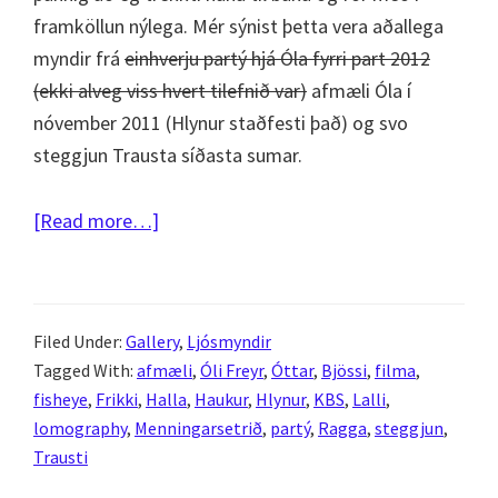
framköllun nýlega. Mér sýnist þetta vera aðallega
myndir frá
einhverju partý hjá Óla fyrri part 2012
(ekki alveg viss hvert tilefnið var)
afmæli Óla í
nóvember 2011 (Hlynur staðfesti það) og svo
steggjun Trausta síðasta sumar.
about
[Read more…]
Fisheye
partý
–
Filed Under:
Gallery
,
Ljósmyndir
Afmæli
Tagged With:
afmæli
,
Óli Freyr
,
Óttar
,
Bjössi
,
filma
,
2011
fisheye
,
Frikki
,
Halla
,
Haukur
,
Hlynur
,
KBS
,
Lalli
,
og
lomography
,
Menningarsetrið
,
partý
,
Ragga
,
steggjun
,
steggjun
Trausti
2012