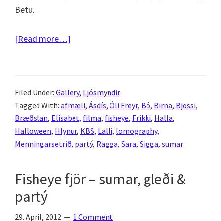
Betu.
about
[Read more…]
Meira
fisheye
fjör
Filed Under:
Gallery
,
Ljósmyndir
–
Tagged With:
afmæli
,
Ásdís
,
Óli Freyr
,
Bó
,
Birna
,
Bjössi
,
Miðsumarspartý
Bræðslan
,
Elísabet
,
filma
,
fisheye
,
Frikki
,
Halla
,
í
Halloween
,
Hlynur
,
KBS
,
Lalli
,
lomography
,
Menningarsetrinu
Menningarsetrið
,
partý
,
Ragga
,
Sara
,
Sigga
,
sumar
og
Halloween
Fisheye fjör – sumar, gleði &
partý
partý
29. April, 2012
1 Comment