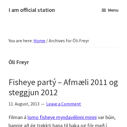
Skip
Skip
Skip
Skip
I am official station
Menu
to
to
to
to
Ljósmyndir,
primary
main
primary
footer
kvikmyndagagnrýni,
navigation
content
sidebar
ferðasögur,
You are here:
Home
/
Archives for Óli Freyr
fréttir
af
Hannesi
Óli Freyr
og
annað
Fisheye partý – Afmæli 2011 og
skemmtilegt
steggjun 2012
:)
11. August, 2013
Leave a Comment
Filman á
lomo fisheye myndavélinni minni
var búin,
þannig að ég trekkti hana til baka og fór með í