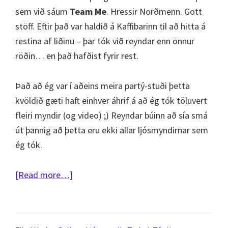
sem við sáum
Team Me
. Hressir Norðmenn. Gott
stöff. Eftir það var haldið á Kaffibarinn til að hitta á
restina af liðinu – þar tók við reyndar enn önnur
röðin… en það hafðist fyrir rest.
Það að ég var í aðeins meira partý-stuði þetta
kvöldið gæti haft einhver áhrif á að ég tók töluvert
fleiri myndir (og video) ;) Reyndar búinn að sía smá
út þannig að þetta eru ekki allar ljósmyndirnar sem
ég tók.
about
[Read more…]
Iceland
Airwaves
2011