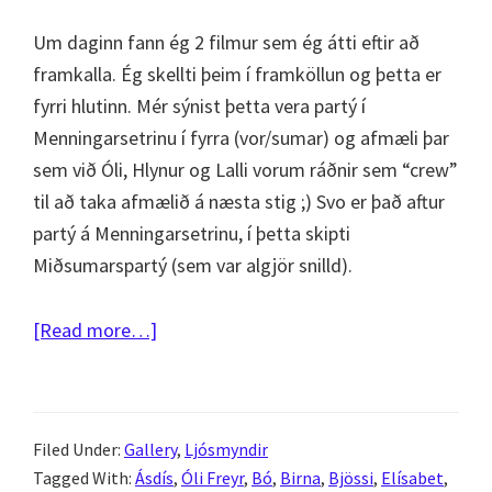
Um daginn fann ég 2 filmur sem ég átti eftir að
framkalla. Ég skellti þeim í framköllun og þetta er
fyrri hlutinn. Mér sýnist þetta vera partý í
Menningarsetrinu í fyrra (vor/sumar) og afmæli þar
sem við Óli, Hlynur og Lalli vorum ráðnir sem “crew”
til að taka afmælið á næsta stig ;) Svo er það aftur
partý á Menningarsetrinu, í þetta skipti
Miðsumarspartý (sem var algjör snilld).
about
[Read more…]
Fisheye
fjör
–
Filed Under:
Gallery
,
Ljósmyndir
sumar,
Tagged With:
Ásdís
,
Óli Freyr
,
Bó
,
Birna
,
Bjössi
,
Elísabet
,
gleði