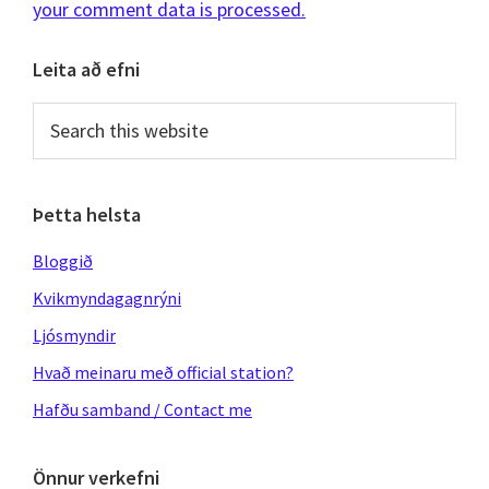
your comment data is processed.
Primary
Leita að efni
Sidebar
Search
this
website
Þetta helsta
Bloggið
Kvikmyndagagnrýni
Ljósmyndir
Hvað meinaru með official station?
Hafðu samband / Contact me
Önnur verkefni