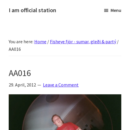
Skip
Skip
Skip
Skip
I am official station
Menu
to
to
to
to
Ljósmyndir,
primary
main
primary
footer
kvikmyndagagnrýni,
navigation
content
sidebar
ferðasögur,
You are here:
Home
/
Fisheye fjör - sumar, gleði & partý
/
fréttir
AA016
af
Hannesi
og
AA016
annað
skemmtilegt
29. April, 2012
Leave a Comment
:)