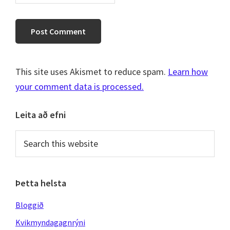
This site uses Akismet to reduce spam.
Learn how
your comment data is processed.
Primary
Leita að efni
Sidebar
Search
this
website
Þetta helsta
Bloggið
Kvikmyndagagnrýni