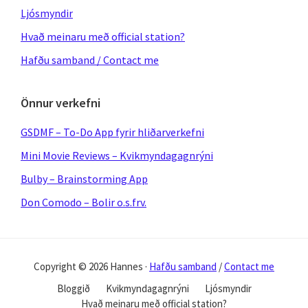
Ljósmyndir
Hvað meinaru með official station?
Hafðu samband / Contact me
Önnur verkefni
GSDMF – To-Do App fyrir hliðarverkefni
Mini Movie Reviews – Kvikmyndagagnrýni
Bulby – Brainstorming App
Don Comodo – Bolir o.s.frv.
Copyright © 2026 Hannes ·
Hafðu samband
/
Contact me
Bloggið
Kvikmyndagagnrýni
Ljósmyndir
Hvað meinaru með official station?