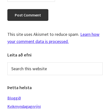
This site uses Akismet to reduce spam.
Learn how
your comment data is processed.
Primary
Leita að efni
Sidebar
Search
this
website
Þetta helsta
Bloggið
Kvikmyndagagnrýni