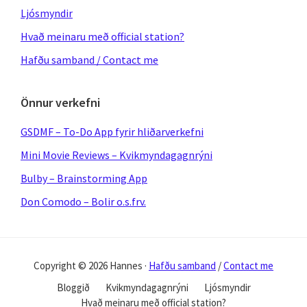
Ljósmyndir
Hvað meinaru með official station?
Hafðu samband / Contact me
Önnur verkefni
GSDMF – To-Do App fyrir hliðarverkefni
Mini Movie Reviews – Kvikmyndagagnrýni
Bulby – Brainstorming App
Don Comodo – Bolir o.s.frv.
Copyright © 2026 Hannes ·
Hafðu samband
/
Contact me
Bloggið
Kvikmyndagagnrýni
Ljósmyndir
Hvað meinaru með official station?