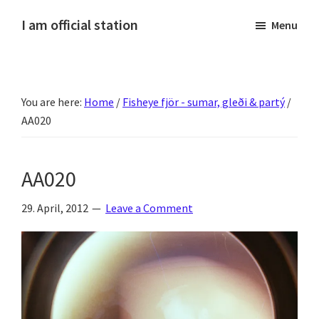
Skip
Skip
Skip
Skip
I am official station
Menu
to
to
to
to
Ljósmyndir,
primary
main
primary
footer
kvikmyndagagnrýni,
navigation
content
sidebar
ferðasögur,
You are here:
Home
/
Fisheye fjör - sumar, gleði & partý
/
fréttir
AA020
af
Hannesi
og
AA020
annað
skemmtilegt
29. April, 2012
Leave a Comment
:)