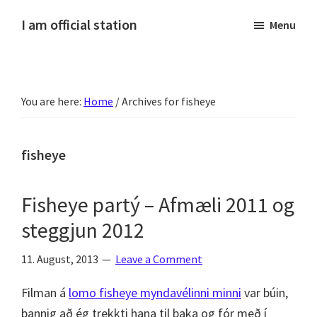
Skip
Skip
Skip
Skip
I am official station
Menu
to
to
to
to
Ljósmyndir,
primary
main
primary
footer
kvikmyndagagnrýni,
navigation
content
sidebar
ferðasögur,
You are here:
Home
/
Archives for fisheye
fréttir
af
Hannesi
fisheye
og
annað
Fisheye partý – Afmæli 2011 og
skemmtilegt
steggjun 2012
:)
11. August, 2013
Leave a Comment
Filman á
lomo fisheye myndavélinni minni
var búin,
þannig að ég trekkti hana til baka og fór með í