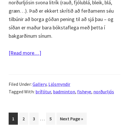
norðurljósin svona litrík (rauð, fjólublá, bleik, blá,
græn…). Það er ekkert skrítið að ferðamenn séu
tilbúnir að borga góðan pening til að sjá þau – og
síðan er maður bara bókstaflega með þetta í
bakgarðinum sínum.
about
[Read more…]
Norðurljós
11.
nóvember
Filed Under:
Gallery
,
Ljósmyndir
2010
Tagged With:
þrífótur
,
badminton
,
fisheye
,
norðurljós
Interim
…
Page
Page
Page
Page
Go
1
2
3
5
Next Page »
pages
to