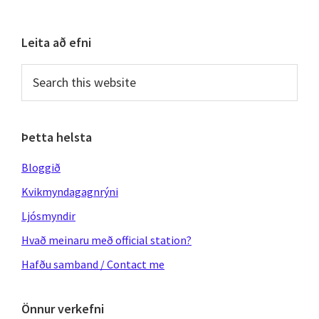
omitted
Primary
Leita að efni
Sidebar
Search
this
website
Þetta helsta
Bloggið
Kvikmyndagagnrýni
Ljósmyndir
Hvað meinaru með official station?
Hafðu samband / Contact me
Önnur verkefni