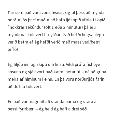
Þar sem það var svona hvasst og til þess að mynda
norðurljós þarf maður að hafa ljósopið yfirleitt opið
í nokkrar sekúndur (oft 1 eða 2 mínútur) þá eru
myndirnar töluvert hreyfðar. Það hefði hugsanlega
verið betra ef ég hefði verið með massívari/betri
þrífót.
Ég hljóp inn og skipti um linsu. Vildi prófa fisheye
linsuna og sjá hvort það kæmi betur út – ná að grípa
meira af himinum í einu. En þá voru norðurljós farin
að dofna töluvert.
En það var magnað að standa þarna og stara á
þessi fyrirbæri – ég held ég hafi aldrei séð