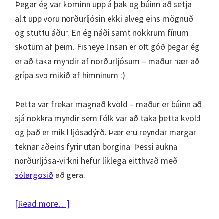
Þegar ég var kominn upp á þak og búinn að setja
allt upp voru norðurljósin ekki alveg eins mögnuð
og stuttu áður. En ég náði samt nokkrum fínum
skotum af þeim. Fisheye linsan er oft góð þegar ég
er að taka myndir af norðurljósum – maður nær að
grípa svo mikið af himninum :)
Þetta var frekar magnað kvöld – maður er búinn að
sjá nokkra myndir sem fólk var að taka þetta kvöld
og það er mikil ljósadýrð. Þær eru reyndar margar
teknar aðeins fyrir utan borgina. Þessi aukna
norðurljósa-virkni hefur líklega eitthvað með
sólargosið
að gera.
about
[Read more…]
Norðurljós