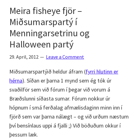
Meira fisheye fjör –
Miðsumarspartý í
Menningarsetrinu og
Halloween partý
29. April, 2012
Leave a Comment
Miðsumarspartýið heldur áfram (
fyrri hlutinn er
hérna
). Síðan er þarna 1 mynd sem ég tók úr
svaðilför sem við fórum í þegar við vorum á
Bræðslunni síðasta sumar. Fórum nokkur úr
hópnum í smá ferðalag afmælisdaginn minn inn í
fjörð sem var þarna nálægt – og við urðum næstum
því bensínlaus uppi á fjalli ;) Við böðuðum okkur í
þessum læk.