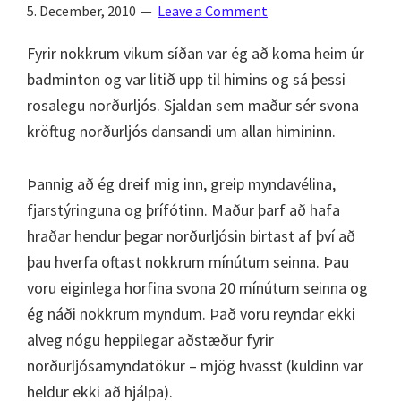
5. December, 2010
Leave a Comment
Fyrir nokkrum vikum síðan var ég að koma heim úr
badminton og var litið upp til himins og sá þessi
rosalegu norðurljós. Sjaldan sem maður sér svona
kröftug norðurljós dansandi um allan himininn.
Þannig að ég dreif mig inn, greip myndavélina,
fjarstýringuna og þrífótinn. Maður þarf að hafa
hraðar hendur þegar norðurljósin birtast af því að
þau hverfa oftast nokkrum mínútum seinna. Þau
voru eiginlega horfina svona 20 mínútum seinna og
ég náði nokkrum myndum. Það voru reyndar ekki
alveg nógu heppilegar aðstæður fyrir
norðurljósamyndatökur – mjög hvasst (kuldinn var
heldur ekki að hjálpa).