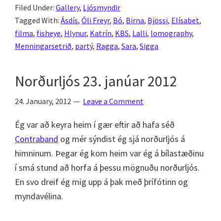
Filed Under:
Gallery
,
Ljósmyndir
sumar,
Tagged With:
Ásdís
,
Óli Freyr
,
Bó
,
Birna
,
Bjössi
,
Elísabet
,
gleði
filma
,
fisheye
,
Hlynur
,
Katrín
,
KBS
,
Lalli
,
lomography
,
&
Menningarsetrið
,
partý
,
Ragga
,
Sara
,
Sigga
partý
Norðurljós 23. janúar 2012
24. January, 2012
Leave a Comment
Ég var að keyra heim í gær eftir að hafa séð
Contraband
og mér sýndist ég sjá norðurljós á
himninum. Þegar ég kom heim var ég á bílastæðinu
í smá stund að horfa á þessu mögnuðu norðurljós.
En svo dreif ég mig upp á þak með þrífótinn og
myndavélina.