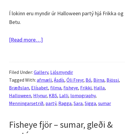
Í lokinn eru myndir úr Halloween partý hjá Frikka og
Betu.
about
[Read more…]
Meira
fisheye
fjör
Filed Under:
Gallery
,
Ljósmyndir
–
Tagged With:
afmæli
,
Ásdís
,
Óli Freyr
,
Bó
,
Birna
,
Bjössi
,
Miðsumarspartý
Bræðslan
,
Elísabet
,
filma
,
fisheye
,
Frikki
,
Halla
,
í
Halloween
,
Hlynur
,
KBS
,
Lalli
,
lomography
,
Menningarsetrinu
Menningarsetrið
,
partý
,
Ragga
,
Sara
,
Sigga
,
sumar
og
Halloween
Fisheye fjör – sumar, gleði &
partý