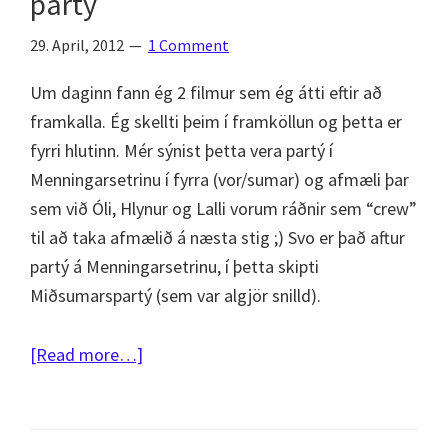
partý
29. April, 2012
1 Comment
Um daginn fann ég 2 filmur sem ég átti eftir að
framkalla. Ég skellti þeim í framköllun og þetta er
fyrri hlutinn. Mér sýnist þetta vera partý í
Menningarsetrinu í fyrra (vor/sumar) og afmæli þar
sem við Óli, Hlynur og Lalli vorum ráðnir sem “crew”
til að taka afmælið á næsta stig ;) Svo er það aftur
partý á Menningarsetrinu, í þetta skipti
Miðsumarspartý (sem var algjör snilld).
about
[Read more…]
Fisheye
fjör
–