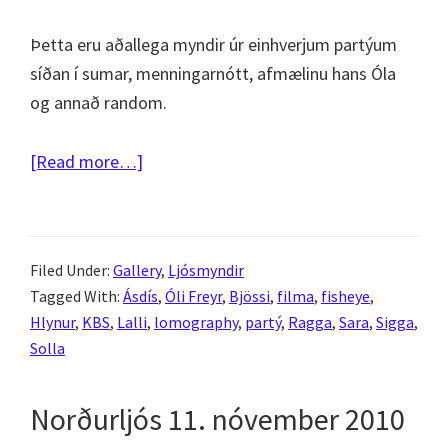
Þetta eru aðallega myndir úr einhverjum partýum
síðan í sumar, menningarnótt, afmælinu hans Óla
og annað random.
about
[Read more…]
Fleiri
fisheye
partý
Filed Under:
Gallery
,
Ljósmyndir
Tagged With:
Ásdís
,
Óli Freyr
,
Bjössi
,
filma
,
fisheye
,
Hlynur
,
KBS
,
Lalli
,
lomography
,
partý
,
Ragga
,
Sara
,
Sigga
,
Solla
Norðurljós 11. nóvember 2010