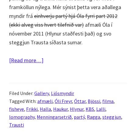
framköllun nýlega. Mér sýnist þetta vera aðallega
myndir frá
einhverju partý hjá Óla fyrri part 2012
(ekki alveg viss hvert tilefnið var)
afmæli Óla í
nóvember 2011 (Hlynur staðfesti það) og svo
steggjun Trausta síðasta sumar.
about
[Read more…]
Fisheye
partý
–
Filed Under:
Gallery
,
Ljósmyndir
Afmæli
Tagged With:
afmæli
,
Óli Freyr
,
Óttar
,
Bjössi
,
filma
,
2011
fisheye
,
Frikki
,
Halla
,
Haukur
,
Hlynur
,
KBS
,
Lalli
,
og
lomography
,
Menningarsetrið
,
partý
,
Ragga
,
steggjun
,
steggjun
Trausti
2012