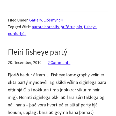
23.
janúar
Filed Under:
Gallery
,
Ljósmyndir
2012
Tagged With:
aurora borealis
,
þrífótur
,
bíó
,
fisheye
,
norðurljós
Fleiri fisheye partý
28. December, 2010
2 Comments
Fjörið heldur áfram… Fisheye lomography vélin er
ekta partý myndavél. Ég skildi vélina eiginlega bara
eftir hjá Óla í nokkurn tíma (nokkrar vikur minnir
mig). Nennti eiginlega ekki að fara sérstaklega og
ná í hana – það voru hvort eð er alltaf partý hjá
honum, upplagt bara að geyma hana þarna :)