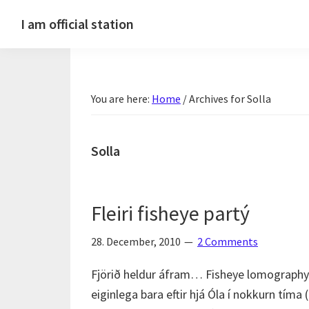
Skip
Skip
Skip
Skip
I am official station
to
to
to
to
Ljósmyndir,
primary
main
primary
footer
kvikmyndagagnrýni,
navigation
content
sidebar
ferðasögur,
You are here:
Home
/
Archives for Solla
fréttir
af
Hannesi
Solla
og
annað
skemmtilegt
Fleiri fisheye partý
:)
28. December, 2010
2 Comments
Fjörið heldur áfram… Fisheye lomography v
eiginlega bara eftir hjá Óla í nokkurn tíma