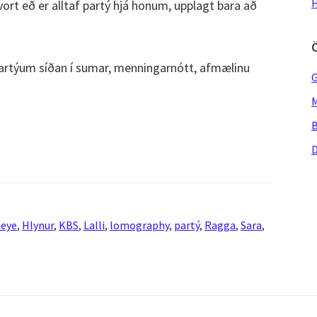
H
vort eð er alltaf partý hjá honum, upplagt bara að
partýum síðan í sumar, menningarnótt, afmælinu
G
M
B
D
heye
,
Hlynur
,
KBS
,
Lalli
,
lomography
,
partý
,
Ragga
,
Sara
,