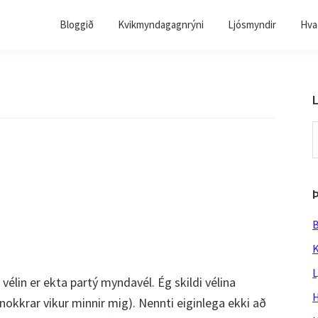
Bloggið
Kvikmyndagagnrýni
Ljósmyndir
Hvað
L
S
t
w
B
K
L
élin er ekta partý myndavél. Ég skildi vélina
H
 (nokkrar vikur minnir mig). Nennti eiginlega ekki að