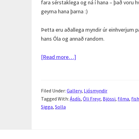
fara sérstaklega og ná í hana – það voru h
geyma hana þarna :)
Þetta eru aðallega myndir úr einhverjum 
hans Óla og annað random.
about
[Read more…]
Fleiri
fisheye
partý
Filed Under:
Gallery
,
Ljósmyndir
Tagged With:
Ásdís
,
Óli Freyr
,
Bjössi
,
filma
,
fis
Sigga
,
Solla