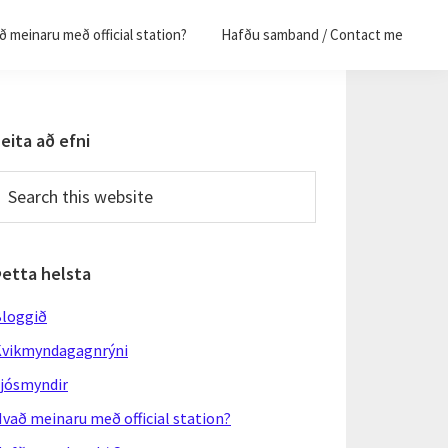
 meinaru með official station?
Hafðu samband / Contact me
Primary
eita að efni
Sidebar
earch
his
ebsite
Þetta helsta
loggið
vikmyndagagnrýni
jósmyndir
vað meinaru með official station?