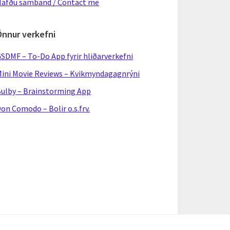
afðu samband / Contact me
Önnur verkefni
SDMF – To-Do App fyrir hliðarverkefni
ini Movie Reviews – Kvikmyndagagnrýni
ulby – Brainstorming App
on Comodo – Bolir o.s.frv.