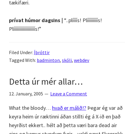
tækifæri.
prívat húmor dagsins |
“..plíííís! Plííííííííís!
Plíííííííííííííííííís!”
Filed Under:
Íþróttir
Tagged With:
badminton
,
skóli
,
webdev
Detta úr mér allar…
12. January, 2005
Leave a Comment
What the bloody…
hvað er málið!?
Þegar ég var að
keyra heim úr ræktinni áðan stillti ég á X-ið en það
heyrðist ekkert.. hélt að þetta væri bara dead air
eins og kemur stundum fyrir – valdi næst Skonrokk