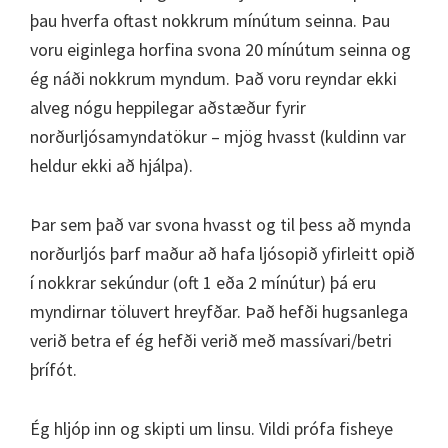
þau hverfa oftast nokkrum mínútum seinna. Þau
voru eiginlega horfina svona 20 mínútum seinna og
ég náði nokkrum myndum. Það voru reyndar ekki
alveg nógu heppilegar aðstæður fyrir
norðurljósamyndatökur – mjög hvasst (kuldinn var
heldur ekki að hjálpa).
Þar sem það var svona hvasst og til þess að mynda
norðurljós þarf maður að hafa ljósopið yfirleitt opið
í nokkrar sekúndur (oft 1 eða 2 mínútur) þá eru
myndirnar töluvert hreyfðar. Það hefði hugsanlega
verið betra ef ég hefði verið með massívari/betri
þrífót.
Ég hljóp inn og skipti um linsu. Vildi prófa fisheye