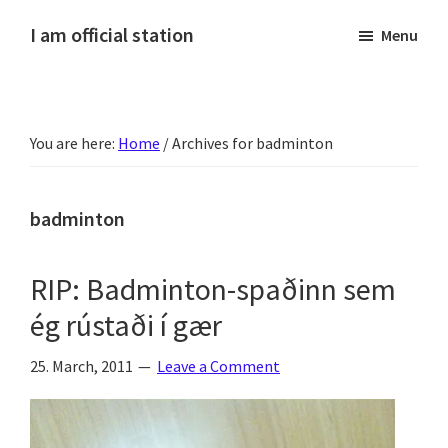
Skip
Skip
Skip
Skip
I am official station
Menu
to
to
to
to
Ljósmyndir,
primary
main
primary
footer
kvikmyndagagnrýni,
navigation
content
sidebar
ferðasögur,
You are here:
Home
/
Archives for badminton
fréttir
af
Hannesi
badminton
og
annað
RIP: Badminton-spaðinn sem
skemmtilegt
ég rústaði í gær
:)
25. March, 2011
Leave a Comment