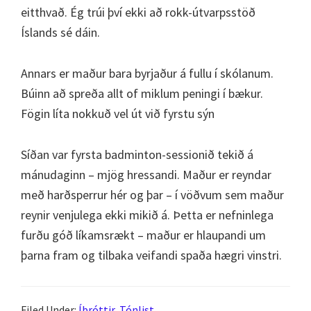
eitthvað. Ég trúi því ekki að rokk-útvarpsstöð
Íslands sé dáin.
Annars er maður bara byrjaður á fullu í skólanum.
Búinn að spreða allt of miklum peningi í bækur.
Fögin líta nokkuð vel út við fyrstu sýn
Síðan var fyrsta badminton-sessionið tekið á
mánudaginn – mjög hressandi. Maður er reyndar
með harðsperrur hér og þar – í vöðvum sem maður
reynir venjulega ekki mikið á. Þetta er nefninlega
furðu góð líkamsrækt – maður er hlaupandi um
þarna fram og tilbaka veifandi spaða hægri vinstri.
Filed Under:
Íþróttir
,
Tónlist