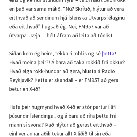
en það var sama málið. “Nú? Skrítið, hlýtur að vera
eitthvað að sendinum hjá Íslenska Útvarpsfélaginu
eða eitthvað” hugsað ég. Nei, FM957 var að
útvarpa. Jæja… hélt áfram að leita að tónlist.
Síðan kem ég heim, tékka á mbl.is og sé
þetta
!
Hvað meina þeir?! Á bara að taka rokkið frá okkur?
Hvað eiga rokk-hundar að gera, hlusta á Radio
Reykjavík? Þetta er skandall – er FM957 að gera
betur en X-ið?
Hafa þeir hugmynd hvað X-ið er stór partur í lífi
þúsundir Íslendinga.. og á bara að rífa þetta frá
mann sí svona? Það hlýtur að gerast eitthvað –
einhver annar aðili tekur allt X liðið til sín eða