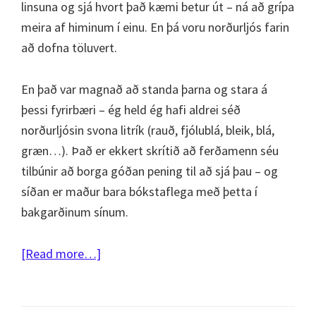
linsuna og sjá hvort það kæmi betur út – ná að grípa
meira af himinum í einu. En þá voru norðurljós farin
að dofna töluvert.
En það var magnað að standa þarna og stara á
þessi fyrirbæri – ég held ég hafi aldrei séð
norðurljósin svona litrík (rauð, fjólublá, bleik, blá,
græn…). Það er ekkert skrítið að ferðamenn séu
tilbúnir að borga góðan pening til að sjá þau – og
síðan er maður bara bókstaflega með þetta í
bakgarðinum sínum.
about
[Read more…]
Norðurljós
11.
nóvember