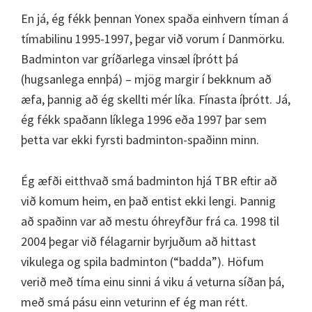
En já, ég fékk þennan Yonex spaða einhvern tíman á
tímabilinu 1995-1997, þegar við vorum í Danmörku.
Badminton var gríðarlega vinsæl íþrótt þá
(hugsanlega ennþá) – mjög margir í bekknum að
æfa, þannig að ég skellti mér líka. Fínasta íþrótt. Já,
ég fékk spaðann líklega 1996 eða 1997 þar sem
þetta var ekki fyrsti badminton-spaðinn minn.
Ég æfði eitthvað smá badminton hjá TBR eftir að
við komum heim, en það entist ekki lengi. Þannig
að spaðinn var að mestu óhreyfður frá ca. 1998 til
2004 þegar við félagarnir byrjuðum að hittast
vikulega og spila badminton (“badda”). Höfum
verið með tíma einu sinni á viku á veturna síðan þá,
með smá pásu einn veturinn ef ég man rétt.