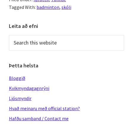
Tagged With:
badminton
,
skóli
Primary
Leita að efni
Sidebar
Search
this
website
Þetta helsta
Bloggið
Kvikmyndagagnrýni
Ljósmyndir
Hvað meinaru með official station?
Hafðu samband / Contact me