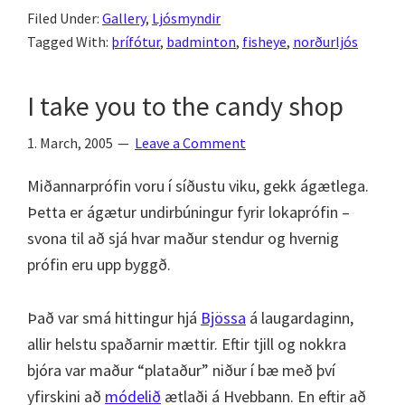
Filed Under:
Gallery
,
Ljósmyndir
2010
Tagged With:
þrífótur
,
badminton
,
fisheye
,
norðurljós
I take you to the candy shop
1. March, 2005
Leave a Comment
Miðannarprófin voru í síðustu viku, gekk ágætlega.
Þetta er ágætur undirbúningur fyrir lokaprófin –
svona til að sjá hvar maður stendur og hvernig
prófin eru upp byggð.
Það var smá hittingur hjá
Bjössa
á laugardaginn,
allir helstu spaðarnir mættir. Eftir tjill og nokkra
bjóra var maður “plataður” niður í bæ með því
yfirskini að
módelið
ætlaði á Hvebbann. En eftir að