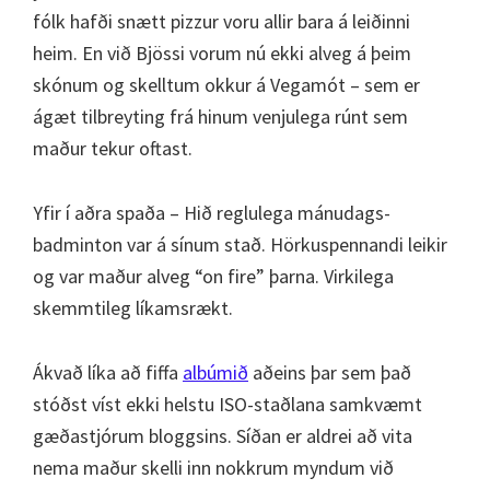
fólk hafði snætt pizzur voru allir bara á leiðinni
heim. En við Bjössi vorum nú ekki alveg á þeim
skónum og skelltum okkur á Vegamót – sem er
ágæt tilbreyting frá hinum venjulega rúnt sem
maður tekur oftast.
Yfir í aðra spaða – Hið reglulega mánudags-
badminton var á sínum stað. Hörkuspennandi leikir
og var maður alveg “on fire” þarna. Virkilega
skemmtileg líkamsrækt.
Ákvað líka að fiffa
albúmið
aðeins þar sem það
stóðst víst ekki helstu ISO-staðlana samkvæmt
gæðastjórum bloggsins. Síðan er aldrei að vita
nema maður skelli inn nokkrum myndum við