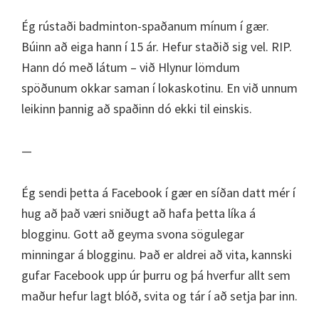
Ég rústaði badminton-spaðanum mínum í gær.
Búinn að eiga hann í 15 ár. Hefur staðið sig vel. RIP.
Hann dó með látum – við Hlynur lömdum
spöðunum okkar saman í lokaskotinu. En við unnum
leikinn þannig að spaðinn dó ekki til einskis.
—
Ég sendi þetta á Facebook í gær en síðan datt mér í
hug að það væri sniðugt að hafa þetta líka á
blogginu. Gott að geyma svona sögulegar
minningar á blogginu. Það er aldrei að vita, kannski
gufar Facebook upp úr þurru og þá hverfur allt sem
maður hefur lagt blóð, svita og tár í að setja þar inn.