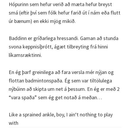
Hópurinn sem hefur verið að mæta hefur breyst
smá (eftir því sem fólk hefur farið út í nám eða flutt
úr bænum) en ekki mjög mikið.
Baddinn er gríðarlega hressandi. Gaman að stunda
svona keppnisíþrótt, ágæt tilbreyting frá hinni
líkamsræktinni.
En ég þarf greinilega að fara versla mér nýjan og
flottan badmintonspaða. Ég sem var tiltölulega
nýbúinn að skipta um net á þessum. En ég er með 2
“vara spaða” sem ég get notað á meðan…
Like a sprained ankle, boy, I ain‘t nothing to play
with