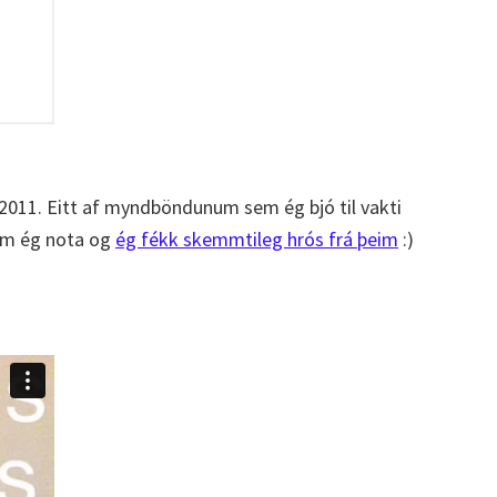
 2011. Eitt af myndböndunum sem ég bjó til vakti
sem ég nota og
ég fékk skemmtileg hrós frá þeim
:)