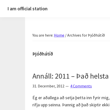
Skip
Skip
Skip
Skip
I am official station
to
to
to
to
Ljósmyndir,
primary
main
primary
footer
kvikmyndagagnrýni,
navigation
content
sidebar
ferðasögur,
You are here:
Home
/
Archives for Þjóðhátíð
fréttir
af
Hannesi
Þjóðhátíð
og
annað
skemmtilegt
Annáll: 2011 – Það helsta
:)
31. December, 2012
4 Comments
Ég er aðallega að setja þetta inn fyrir mig
rifja upp seinna. Þannig að það skiptir ekk