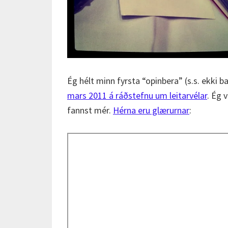
Ég hélt minn fyrsta “opinbera” (s.s. ekki ba
mars 2011 á ráðstefnu um leitarvélar
. Ég 
fannst mér.
Hérna eru glærurnar
: