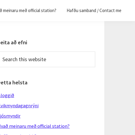
 meinaru með official station?
Hafðu samband / Contact me
Primary
eita að efni
Sidebar
earch
his
ebsite
Þetta helsta
loggið
vikmyndagagnrýni
jósmyndir
vað meinaru með official station?