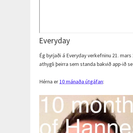
Everyday
Ég byrjaði á Everyday verkefninu 21. mars
athygli þeirra sem standa bakvið app-ið 
Hérna er
10 mánaða útgáfan
: