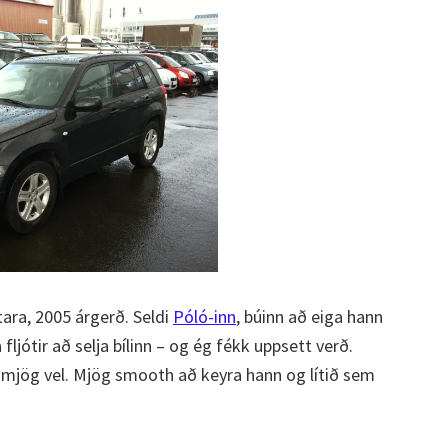
itara, 2005 árgerð. Seldi
Póló-inn
, búinn að eiga hann
ljótir að selja bílinn – og ég fékk uppsett verð.
g mjög vel. Mjög smooth að keyra hann og lítið sem