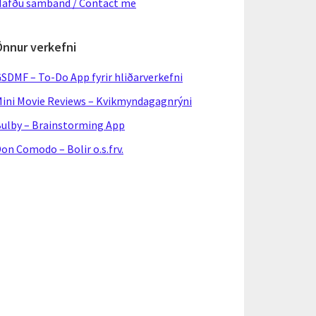
afðu samband / Contact me
Önnur verkefni
SDMF – To-Do App fyrir hliðarverkefni
ini Movie Reviews – Kvikmyndagagnrýni
ulby – Brainstorming App
on Comodo – Bolir o.s.frv.