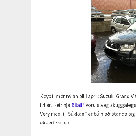
Keypti mér nýjan bíl í apríl: Suzuki Grand V
í 4 ár. Þeir hjá
Bílalíf
voru alveg skuggalega f
Very nice :) “Súkkan” er búin að standa si
ekkert vesen.