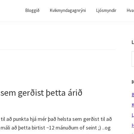
Bloggið
Kvikmyndagagnrýni
Ljósmyndir
Hvað
L
S
t
w
 sem gerðist þetta árið
B
K
L
, til að punkta hjá mér það helsta sem gerðist til að
H
i máli að þetta birtist ~12 mánuðum of seint ;) ..og