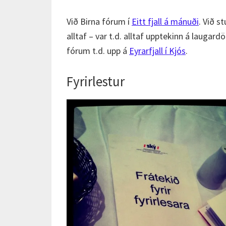
Við Birna fórum í
Eitt fjall á mánuði
. Við s
alltaf – var t.d. alltaf upptekinn á laugar
fórum t.d. upp á
Eyrarfjall í Kjós
.
Fyrirlestur