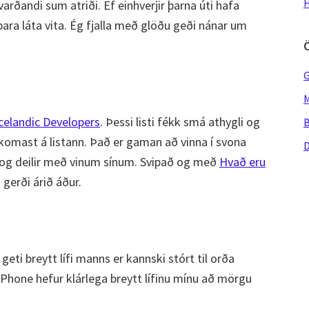
H
 varðandi sum atriði. Ef einhverjir þarna úti hafa
ara láta vita. Ég fjalla með glöðu geði nánar um
G
M
Icelandic Developers
. Þessi listi fékk smá athygli og
B
l komast á listann. Það er gaman að vinna í svona
D
a og deilir með vinum sínum. Svipað og með
Hvað eru
gerði árið áður.
geti breytt lífi manns er kannski stórt til orða
iPhone hefur klárlega breytt lífinu mínu að mörgu