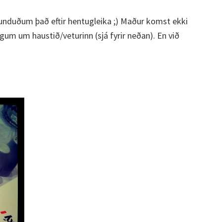
tunduðum það eftir hentugleika ;) Maður komst ekki
dögum um haustið/veturinn (sjá fyrir neðan). En við