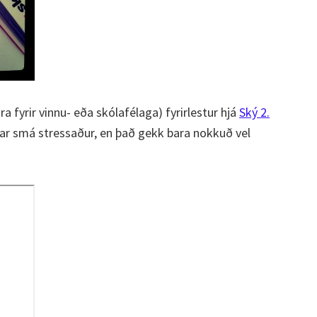
ra fyrir vinnu- eða skólafélaga) fyrirlestur hjá
Ský 2.
var smá stressaður, en það gekk bara nokkuð vel